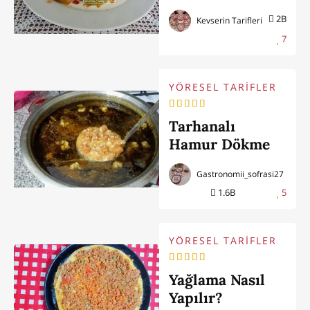
Yapılır?
2B
Kevserin Tarifleri
7
YÖRESEL TARİFLER
Tarhanalı
Hamur Dökme
Mantısı
Gastronomii_sofrasi27
1.6B
5
YÖRESEL TARİFLER
Yağlama Nasıl
Yapılır?