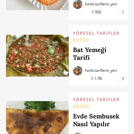
Farkli.tariflerin_yeri
950
2
YÖRESEL TARİFLER
Bat Yemeği
Tarifi
Farkli.tariflerin_yeri
1.7B
4
YÖRESEL TARİFLER
Evde Sembusek
Nasıl Yapılır