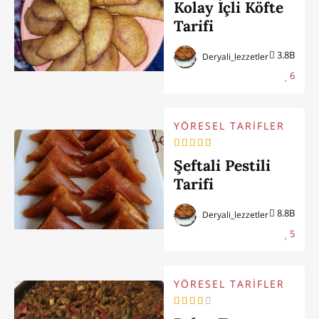
Kolay İçli Köfte
Tarifi
(Kızartarak)
3.8B
Deryali_lezzetler
6
YÖRESEL TARİFLER
Şeftali Pestili
Tarifi
8.8B
Deryali_lezzetler
5
YÖRESEL TARİFLER