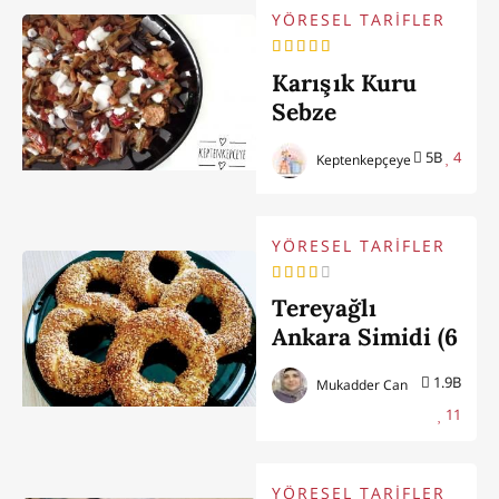
YÖRESEL TARİFLER
Karışık Kuru
Sebze
Kavurması
5B
4
Keptenkepçeye
YÖRESEL TARİFLER
Tereyağlı
Ankara Simidi (6
Adet)
1.9B
Mukadder Can
11
YÖRESEL TARİFLER