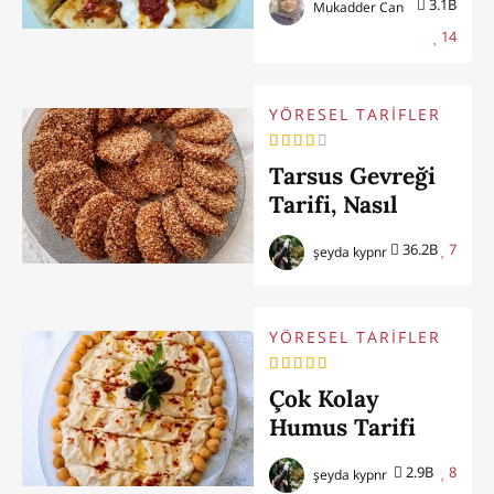
3.1B
Mukadder Can
14
YÖRESEL TARİFLER
Tarsus Gevreği
Tarifi, Nasıl
Yapılır
36.2B
7
şeyda kypnr
YÖRESEL TARİFLER
Çok Kolay
Humus Tarifi
2.9B
8
şeyda kypnr