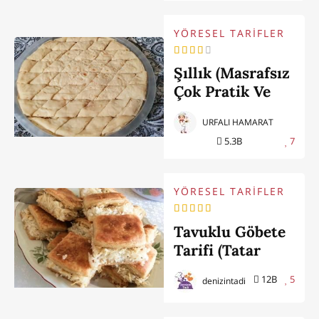
YÖRESEL TARİFLER
Şıllık (Masrafsız
Çok Pratik Ve
Enfes Tadıyla
URFALI HAMARAT
Şanlıurfanın
5.3B
7
Yöresel Lezzeti)
YÖRESEL TARİFLER
Tavuklu Göbete
Tarifi (Tatar
Böreği)
12B
5
denizintadi