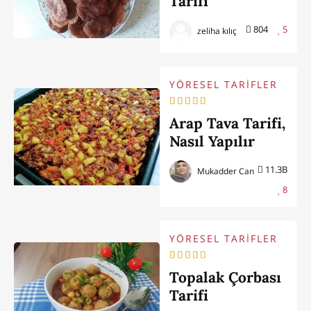
Tarifi
804
5
zeliha kılıç
YÖRESEL TARİFLER
Arap Tava Tarifi,
Nasıl Yapılır
11.3B
Mukadder Can
8
YÖRESEL TARİFLER
Topalak Çorbası
Tarifi