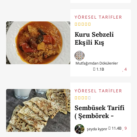
YÖRESEL TARİFLER
Kuru Sebzeli
Ekşili Kış
Yemeği (Burdur
Yöresi)
Mutfağımdan Dökülenler
1.1B
4
YÖRESEL TARİFLER
Sembüsek Tarifi
( Şembörek -
Mardin Yöresi -
11.4B
9
şeyda kypnr
Kapalı