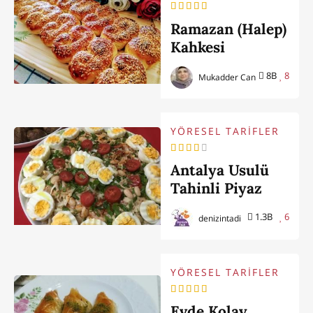
Ramazan (Halep)
Kahkesi
8B
8
Mukadder Can
YÖRESEL TARİFLER
Antalya Usulü
Tahinli Piyaz
1.3B
6
denizintadi
YÖRESEL TARİFLER
Evde Kolay