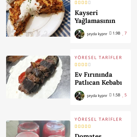
Kayseri
Yağlamasının
Tarifi
1.9B
7
şeyda kypnr
YÖRESEL TARİFLER
Ev Fırınında
Patlıcan Kebabı
1.5B
5
şeyda kypnr
YÖRESEL TARİFLER
Domates