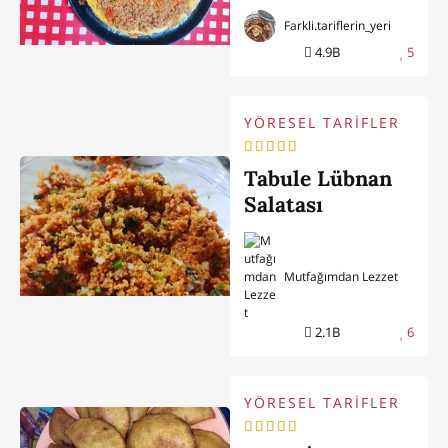
Farkli.tariflerin_yeri
4.9B
5
YÖRESEL TARİFLER
Tabule Lübnan
Salatası
Mutfağımdan Lezzet
2.1B
6
YÖRESEL TARİFLER