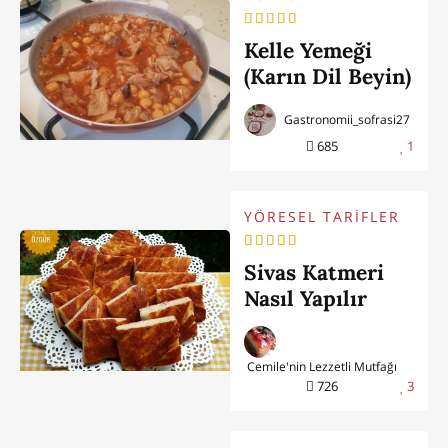
Kelle Yemeği
(Karın Dil Beyin)
Gastronomii_sofrasi27
685
1
YÖRESEL TARİFLER
Sivas Katmeri
Nasıl Yapılır
Cemile'nin Lezzetli Mutfağı
726
3