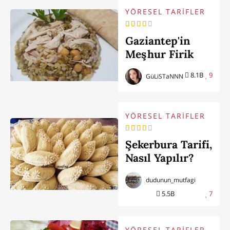
YÖRESEL TARİFLER
Gaziantep'in
Meşhur Firik
Pilavı
8.1B
9
GüLiSTaNNN
YÖRESEL TARİFLER
Şekerbura Tarifi,
Nasıl Yapılır?
(Azerbaycan
dudunun_mutfagi
Mutfağından)
5.5B
7
YÖRESEL TARİFLER