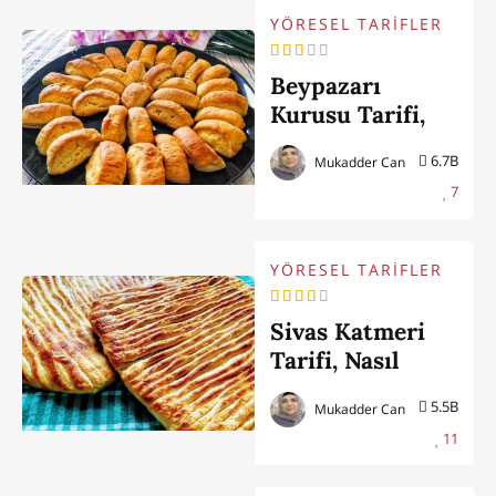
YÖRESEL TARİFLER
Beypazarı
Kurusu Tarifi,
Nasıl Yapılır (Püf
6.7B
Mukadder Can
Noktalarıyla)
7
YÖRESEL TARİFLER
Sivas Katmeri
Tarifi, Nasıl
Yapılır
5.5B
Mukadder Can
11