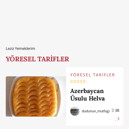
Leziz Yemeklerim
YÖRESEL TARİFLER
YÖRESEL TARİFLER
Azerbaycan
Üsulu Helva
Nasıl Yapılır
3B
dudunun_mutfagi
3