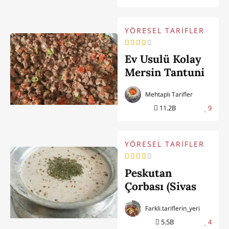
YÖRESEL TARİFLER
Ev Usulü Kolay
Mersin Tantuni
Tarifi
Mehtaplı Tarifler
11.2B
9
YÖRESEL TARİFLER
Peskutan
Çorbası (Sivas
Yöresi)
Farkli.tariflerin_yeri
5.5B
4