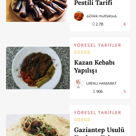
Pestili Tarifi
♨️Dilek mutfakta♨️
2.7B
6
YÖRESEL TARİFLER
Kazan Kebabı
Yapılışı
URFALI HAMARAT
906
5
YÖRESEL TARİFLER
Gaziantep Usulü