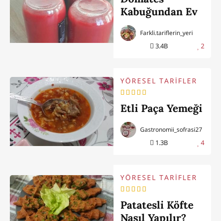
Kabuğundan Ev
Yapımı
Farkli.tariflerin_yeri
Kaynatmalık
3.4B
2
Salça
YÖRESEL TARİFLER
Etli Paça Yemeği
Gastronomii_sofrasi27
1.3B
4
YÖRESEL TARİFLER
Patatesli Köfte
Nasıl Yapılır?