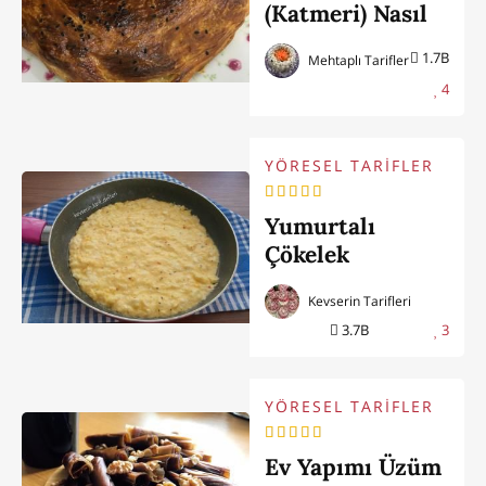
(Katmeri) Nasıl
Yapılır (Yozgat
1.7B
Mehtaplı Tarifler
Yöresi)
4
YÖRESEL TARİFLER
Yumurtalı
Çökelek
Sündürmesi
Kevserin Tarifleri
Tarifi (Amasya
3.7B
3
Yöresi)
YÖRESEL TARİFLER
Ev Yapımı Üzüm