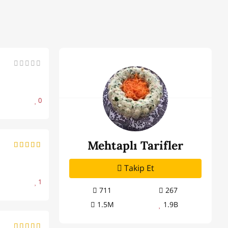
0
Mehtaplı Tarifler
Takip Et
1
711
267
1.5M
1.9B