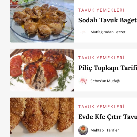
TAVUK YEMEKLERİ
Sodalı Tavuk Bage
Mutfağımdan Lezzet
TAVUK YEMEKLERİ
Piliç Topkapı Tarif
Seboş'un Mutfağı
TAVUK YEMEKLERİ
Evde Kfc Çıtır Tavu
Mehtaplı Tarifler