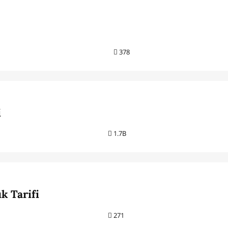
t
378
i
1.7B
k Tarifi
271