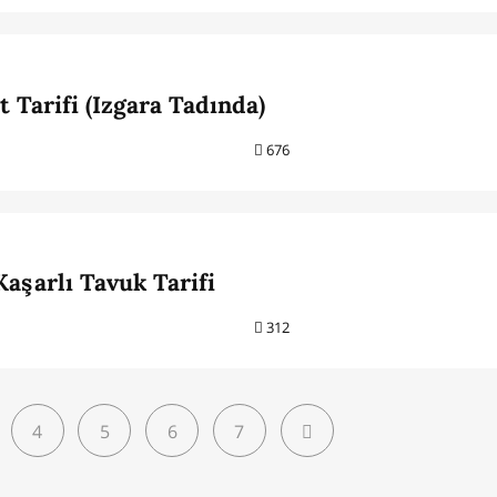
 Tarifi (Izgara Tadında)
676
Kaşarlı Tavuk Tarifi
312
4
5
6
7