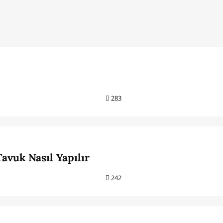
283
avuk Nasıl Yapılır
242