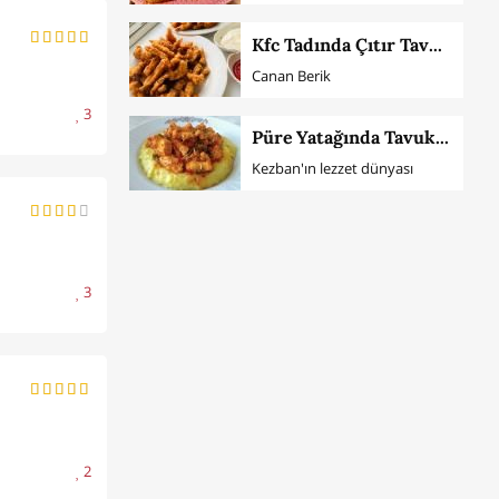
Kfc Tadında Çıtır Tavuklar
Canan Berik
3
Püre Yatağında Tavuk Sote
Kezban'ın lezzet dünyası
3
2