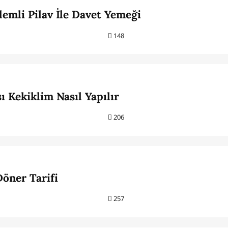
emli Pilav İle Davet Yemeği
148
 Kekiklim Nasıl Yapılır
206
öner Tarifi
257