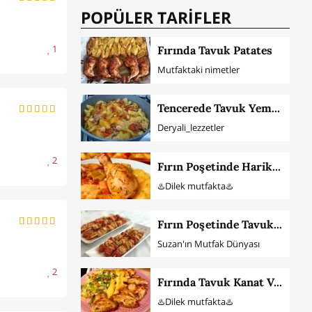
POPÜLER TARİFLER
1
Fırında Tavuk Patates
Mutfaktaki nimetler
Tencerede Tavuk Yemeği
Deryali_lezzetler
2
Fırın Poşetinde Harika Soslu Tavuk Baget Ve Patates
♨️Dilek mutfakta♨️
Fırın Poşetinde Tavuk Çöp Şiş
Suzan'ın Mutfak Dünyası
2
Fırında Tavuk Kanat Ve Patates (Mangal Tadında)
♨️Dilek mutfakta♨️