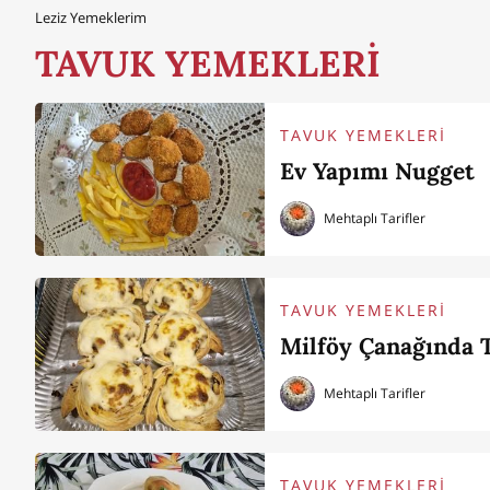
Leziz Yemeklerim
TAVUK YEMEKLERİ
TAVUK YEMEKLERİ
Ev Yapımı Nugget
Mehtaplı Tarifler
TAVUK YEMEKLERİ
Milföy Çanağında T
Mehtaplı Tarifler
TAVUK YEMEKLERİ