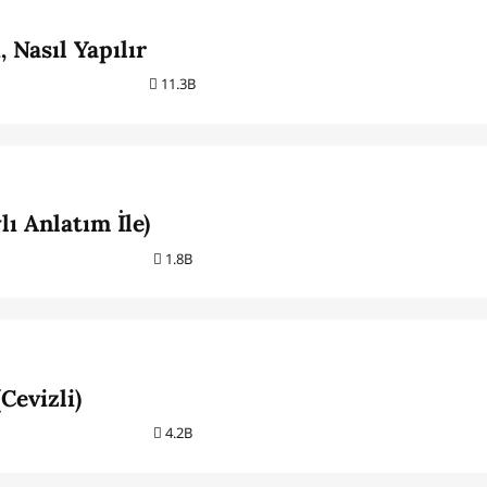
, Nasıl Yapılır
11.3B
lı Anlatım İle)
1.8B
Cevizli)
4.2B