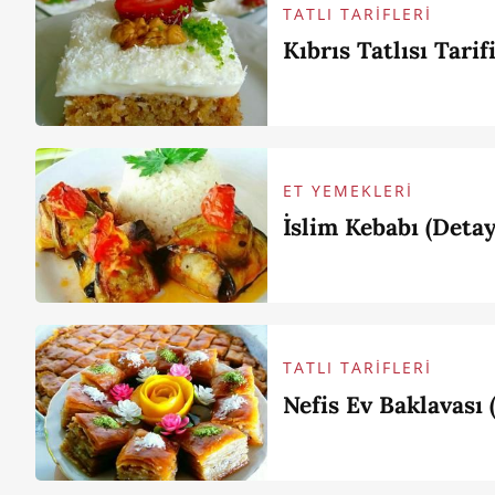
TATLI TARİFLERİ
Kıbrıs Tatlısı Tarifi
ET YEMEKLERİ
İslim Kebabı (Detay
TATLI TARİFLERİ
Nefis Ev Baklavası (