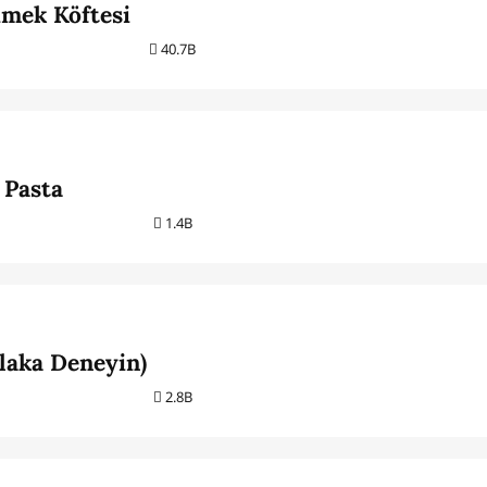
imek Köftesi
40.7B
 Pasta
1.4B
tlaka Deneyin)
2.8B