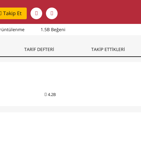
Takip Et
rüntülenme
1.5B Beğeni
TARİF DEFTERİ
TAKİP ETTİKLERİ
4.2B