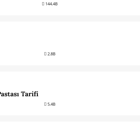
144.4B
2.8B
astası Tarifi
5.4B