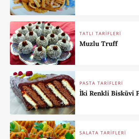
TATLI TARİFLERİ
Muzlu Truff
PASTA TARİFLERİ
İki Renkli Bisküvi P
SALATA TARİFLERİ