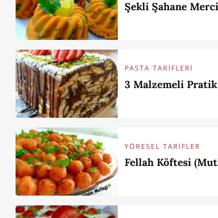
Şekli Şahane Merc
PASTA TARİFLERİ
3 Malzemeli Pratik
YÖRESEL TARİFLER
Fellah Köftesi (Mu