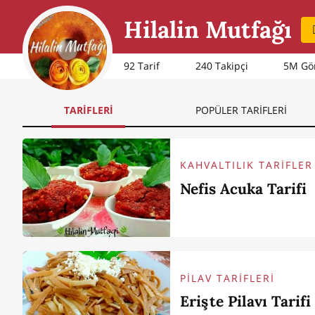
Hilalin Mutfağı
92 Tarif
240
Takipçi
5M Gö
TARİFLERİ
POPÜLER TARİFLERİ
KAHVALTILIK TARİFLER
Nefis Acuka Tarifi
PİLAV TARİFLERİ
Erişte Pilavı Tarifi