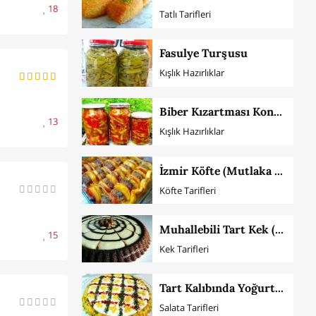
18
Tatlı Tarifleri
Fasulye Turşusu
Kışlık Hazırlıklar
Biber Kızartması Konservesi
13
Kışlık Hazırlıklar
İzmir Köfte (Mutlaka Deneyin)
Köfte Tarifleri
Muhallebili Tart Kek (Püf Noktaları İle)
15
Kek Tarifleri
Tart Kalıbında Yoğurtlu Patates Salatası
Salata Tarifleri