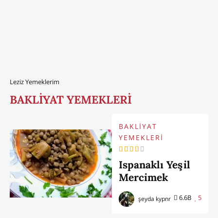
Leziz Yemeklerim
BAKLİYAT YEMEKLERİ
BAKLİYAT
YEMEKLERİ
Ispanaklı Yeşil
Mercimek
Yemeği
6.6B
5
şeyda kypnr