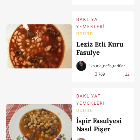
BAKLİYAT
YEMEKLERİ
Leziz Etli Kuru
Fasulye
ilknurla_nefis_tarifler
769
22
BAKLİYAT
YEMEKLERİ
İspir Fasulyesi
Nasıl Pişer