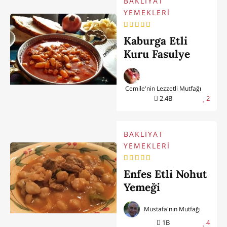
BAKLİYAT
YEMEKLERİ
Kaburga Etli
Kuru Fasulye
Cemile'nin Lezzetli Mutfağı
2.4B
2
BAKLİYAT
YEMEKLERİ
Enfes Etli Nohut
Yemeği
Mustafa'nın Mutfağı
1B
4