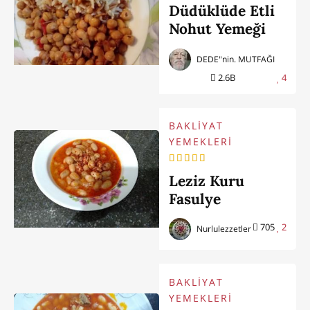
Düdüklüde Etli
Nohut Yemeği
DEDE"nin. MUTFAĞI
2.6B
4
BAKLİYAT
YEMEKLERİ
Leziz Kuru
Fasulye
705
2
Nurlulezzetler
BAKLİYAT
YEMEKLERİ