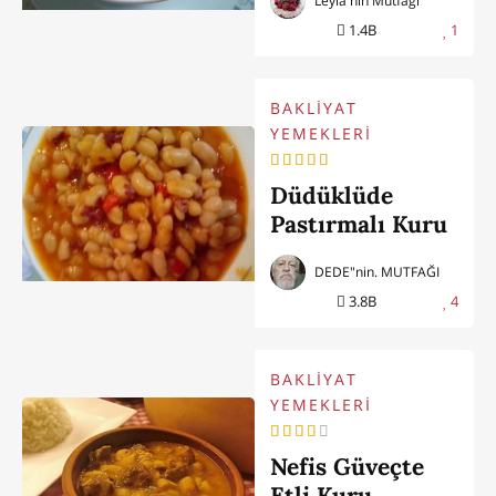
Leyla'nın Mutfağı
1.4B
1
BAKLİYAT
YEMEKLERİ
Düdüklüde
Pastırmalı Kuru
Fasulye
DEDE"nin. MUTFAĞI
3.8B
4
BAKLİYAT
YEMEKLERİ
Nefis Güveçte
Etli Kuru