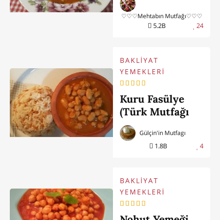
♡♡♡Mehtabın Mutfağı♡♡♡
5.2B
24
BAKLİYAT
YEMEKLERİ
Kuru Fasülye
(Türk Mutfağı
Klasiği)
Gülçin'in Mutfagı
1.8B
4
BAKLİYAT
YEMEKLERİ
Nohut Yemeği