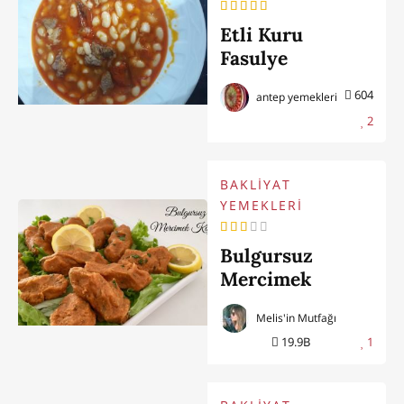
Etli Kuru
Fasulye
604
antep yemekleri
2
BAKLİYAT
YEMEKLERİ
Bulgursuz
Mercimek
Köftesi
Melis'in Mutfağı
19.9B
1