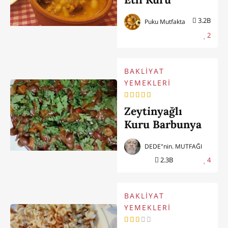
Fasulye
3.2B
Puku Mutfakta
2
BAKLİYAT
YEMEKLERİ
Zeytinyağlı
Kuru Barbunya
Pilaki (3 Dk'da
DEDE"nin. MUTFAĞI
Tabakta)
2.3B
4
BAKLİYAT
YEMEKLERİ