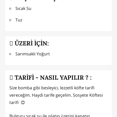
Sıcak Su
Tuz
ÜZERİ İÇİN:
Sarımsaklı Yoğurt
TARİFİ - NASIL YAPILIR ? :
Size bomba gibi besleyici, lezzetli köfte tarifi
vereceğim. Haydi tarife geçelim. Sosyete Köftesi
tarifi 😊
Bulguru sıcak su ile ıslatıp üzerini kapatıp