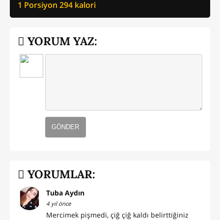
1 Porsiyon
294
kalori
YORUM YAZ:
GÖNDER
YORUMLAR:
Tuba Aydın
4 yıl önce
Mercimek pişmedi, çiğ çiğ kaldı belirttiğiniz