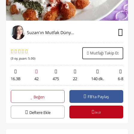
Suzan'ın Mutfak Dünyası
Mutfağı Takip Et
(
3
oy, puan:
5.00
)
16.3B
42
475
22
140 dk.
6-8
FB'ta Paylaş
Beğen
in it
Deftere Ekle