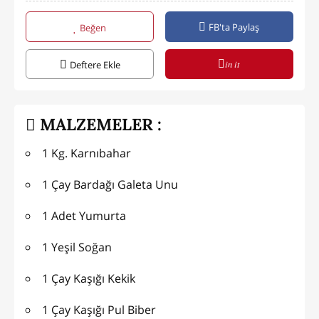
FB'ta Paylaş
Beğen
in it
Deftere Ekle
MALZEMELER :
1 Kg. Karnıbahar
1 Çay Bardağı Galeta Unu
1 Adet Yumurta
1 Yeşil Soğan
1 Çay Kaşığı Kekik
1 Çay Kaşığı Pul Biber