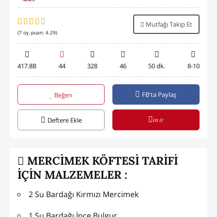
Mutfağı Takip Et
(
7
oy, puan:
4.29
)
417.8B
44
328
46
50 dk.
8-10
FB'ta Paylaş
Beğen
in it
Deftere Ekle
MERCİMEK KÖFTESİ TARİFİ
İÇİN MALZEMELER :
2 Su Bardağı Kırmızı Mercimek
1 Su Bardağı İnce Bulgur