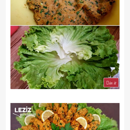
in it