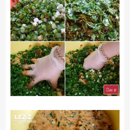
in it