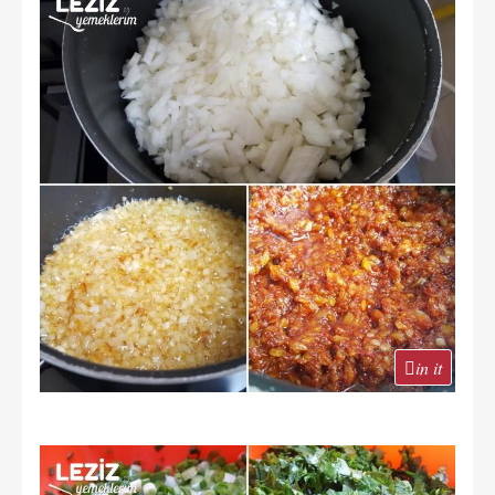
in it