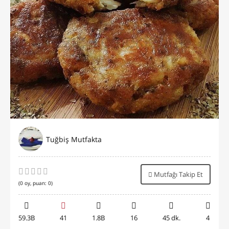
Tuğbiş Mutfakta
Mutfağı Takip Et
(
0
oy, puan:
0
)
59.3B
41
1.8B
16
45 dk.
4