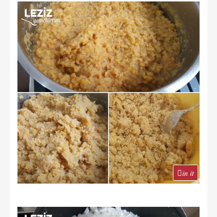
in it