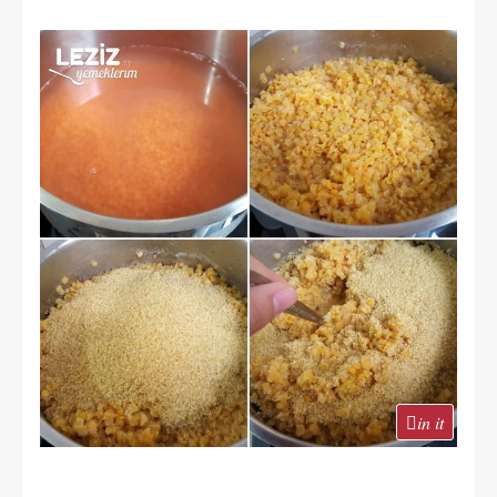
in it