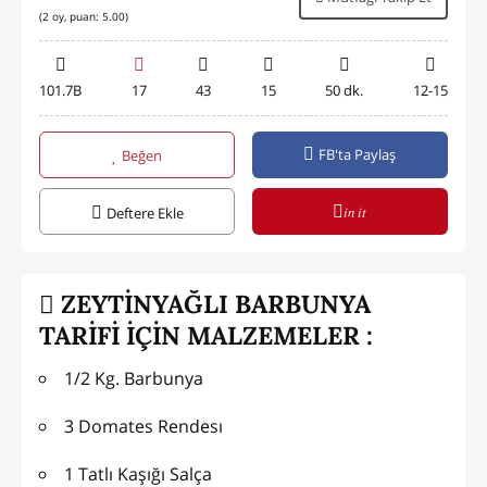
(
2
oy, puan:
5.00
)
101.7B
17
43
15
50 dk.
12-15
FB'ta Paylaş
Beğen
in it
Deftere Ekle
ZEYTİNYAĞLI BARBUNYA
TARİFİ İÇİN MALZEMELER :
1/2 Kg. Barbunya
3 Domates Rendesı
1 Tatlı Kaşığı Salça