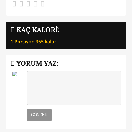
KAÇ KALORİ:
1 Porsiyon
365
kalori
YORUM YAZ:
GÖNDER