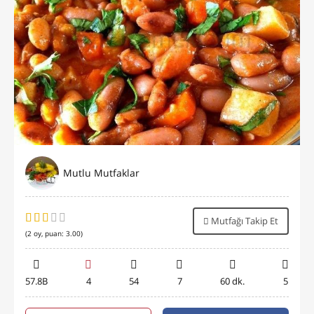
Mutlu Mutfaklar
Mutfağı Takip Et
(
2
oy, puan:
3.00
)
57.8B
4
54
7
60 dk.
5