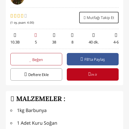
Mutfağı Takip Et
(
1
oy, puan:
4.00
)
10.3B
5
38
8
40 dk.
4-6
FB'ta Paylaş
Beğen
in it
Deftere Ekle
MALZEMELER :
1kg Barbunya
1 Adet Kuru Soğan