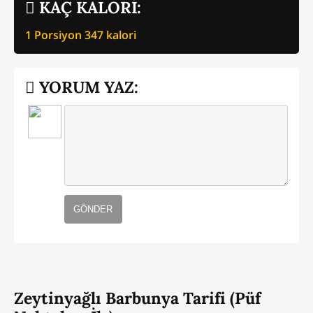
KAÇ KALORİ:
1 Porsiyon
347
kalori
YORUM YAZ:
GÖNDER
Zeytinyağlı Barbunya Tarifi (Püf