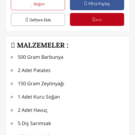
FB'ta Paylaş
Beğen
in it
Deftere Ekle
MALZEMELER :
500 Gram Barbunya
2 Adet Patates
150 Gram Zeytinyağı
1 Adet Kuru Soğan
2 Adet Havuç
5 Diş Sarımsak