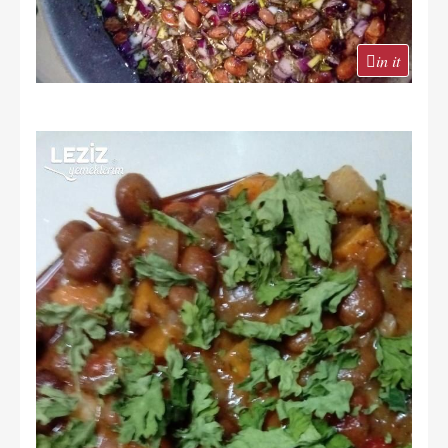
in it