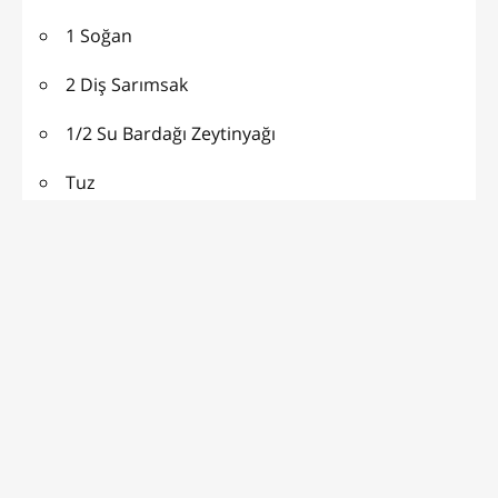
1 Soğan
2 Diş Sarımsak
1/2 Su Bardağı Zeytinyağı
Tuz
Tatlı Toz Kırmızı Biber
HAZIRLANIŞI:
Zeytinyağlı Barbunya Tarifi, Zeytinyağlı Barbunya
Nasıl Yapılır?
Buzluktan çıkardığımız barbunyayı mutlak soğuk
su altında şöyle bir yıkayalım ki buz kokusu gitsin.