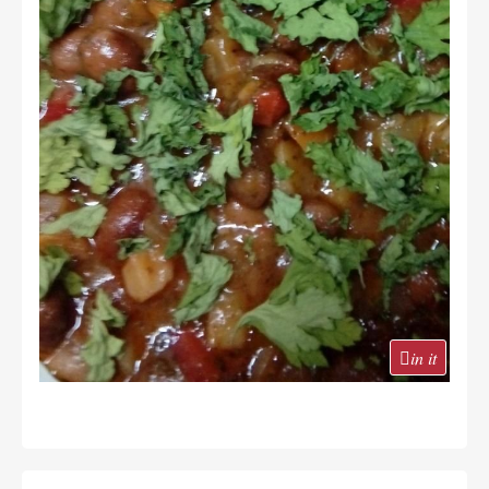
in it