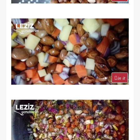
in it