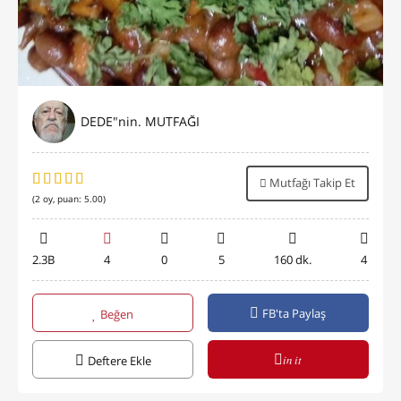
DEDE"nin. MUTFAĞI
Mutfağı Takip Et
(
2
oy, puan:
5.00
)
2.3B
4
0
5
160 dk.
4
FB'ta Paylaş
Beğen
in it
Deftere Ekle