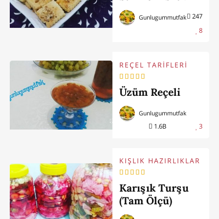
247
Gunlugummutfak
8
REÇEL TARİFLERİ
Üzüm Reçeli
Gunlugummutfak
1.6B
3
KIŞLIK HAZIRLIKLAR
Karışık Turşu
(Tam Ölçü)