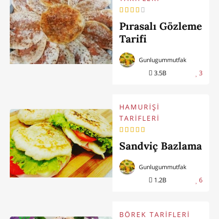
Pırasalı Gözleme
Tarifi
Gunlugummutfak
3.5B
3
HAMURİŞİ
TARİFLERİ
Sandviç Bazlama
Gunlugummutfak
1.2B
6
BÖREK TARİFLERİ