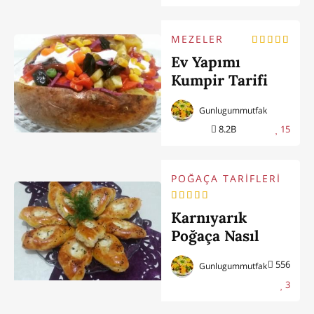
MEZELER
Ev Yapımı
Kumpir Tarifi
Gunlugummutfak
8.2B
15
POĞAÇA TARİFLERİ
Karnıyarık
Poğaça Nasıl
Yapılır?
556
Gunlugummutfak
3