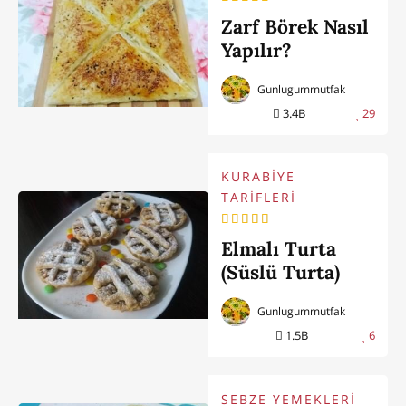
Zarf Börek Nasıl
Yapılır?
Gunlugummutfak
3.4B
29
KURABİYE
TARİFLERİ
Elmalı Turta
(Süslü Turta)
Gunlugummutfak
1.5B
6
SEBZE YEMEKLERİ