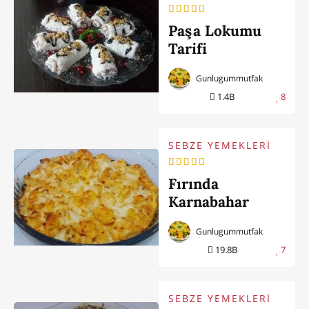
Paşa Lokumu
Tarifi
Gunlugummutfak
1.4B
8
SEBZE YEMEKLERİ
Fırında
Karnabahar
Kızartması
Gunlugummutfak
19.8B
7
SEBZE YEMEKLERİ