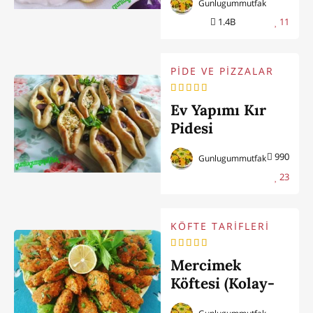
Gunlugummutfak
1.4B
11
PİDE VE PİZZALAR
Ev Yapımı Kır
Pidesi
990
Gunlugummutfak
23
KÖFTE TARİFLERİ
Mercimek
Köftesi (Kolay-
Harika Lezzet)