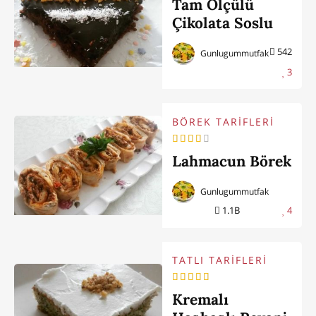
Tam Ölçülü
Çikolata Soslu
Kek
542
Gunlugummutfak
3
BÖREK TARİFLERİ
Lahmacun Börek
Gunlugummutfak
1.1B
4
TATLI TARİFLERİ
Kremalı