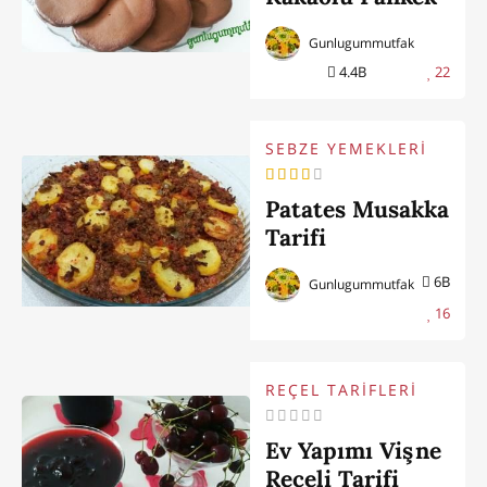
Gunlugummutfak
4.4B
22
SEBZE YEMEKLERİ
Patates Musakka
Tarifi
6B
Gunlugummutfak
16
REÇEL TARİFLERİ
Ev Yapımı Vişne
Reçeli Tarifi