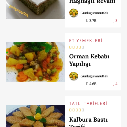
Haşhaşlı Revani
Gunlugummutfak
3.7B
3
ET YEMEKLERİ
Orman Kebabı
Yapılışı
Gunlugummutfak
4.6B
4
TATLI TARİFLERİ
Kalbura Bastı
Tarifi