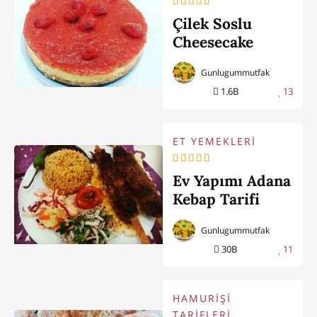
Çilek Soslu
Cheesecake
Tarifi
Gunlugummutfak
1.6B
13
ET YEMEKLERİ
Ev Yapımı Adana
Kebap Tarifi
Gunlugummutfak
30B
11
HAMURİŞİ
TARİFLERİ