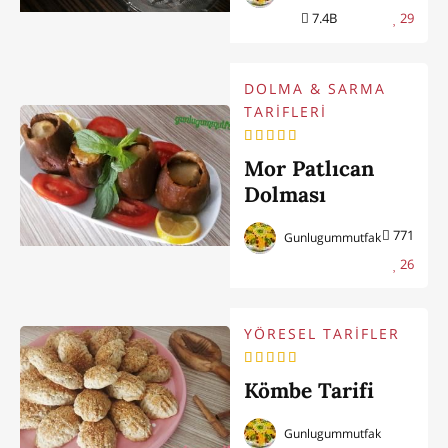
7.4B
29
DOLMA & SARMA
TARİFLERİ
Mor Patlıcan
Dolması
771
Gunlugummutfak
26
YÖRESEL TARİFLER
Kömbe Tarifi
Gunlugummutfak