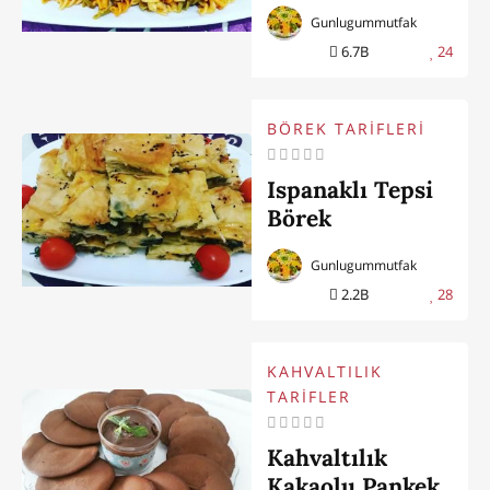
Gunlugummutfak
6.7B
24
BÖREK TARİFLERİ
Ispanaklı Tepsi
Börek
Gunlugummutfak
2.2B
28
KAHVALTILIK
TARİFLER
Kahvaltılık
Kakaolu Pankek