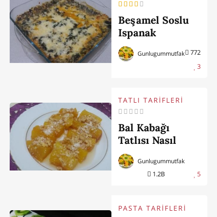
Beşamel Soslu
Ispanak
772
Gunlugummutfak
3
TATLI TARİFLERİ
Bal Kabağı
Tatlısı Nasıl
Yapılır
Gunlugummutfak
1.2B
5
PASTA TARİFLERİ