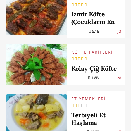
İzmir Köfte
(Çocukların En
Sevdiği)
5.1B
3
KÖFTE TARİFLERİ
Kolay Çiğ Köfte
1.8B
28
ET YEMEKLERİ
Terbiyeli Et
Haşlama