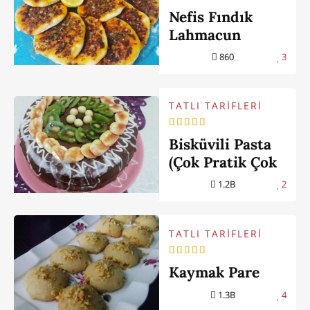
Nefis Fındık
Lahmacun
860
3
TATLI TARİFLERİ
Bisküvili Pasta
(Çok Pratik Çok
Lezzetli)
1.2B
2
TATLI TARİFLERİ
Kaymak Pare
1.3B
4