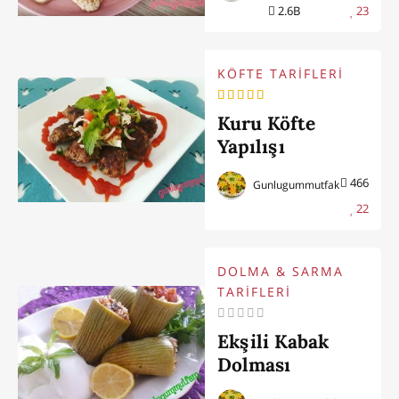
2.6B
23
KÖFTE TARİFLERİ
Kuru Köfte
Yapılışı
466
Gunlugummutfak
22
DOLMA & SARMA
TARİFLERİ
Ekşili Kabak
Dolması