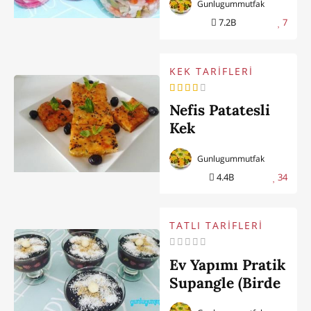
Gunlugummutfak
7.2B
7
KEK TARİFLERİ
Nefis Patatesli
Kek
Gunlugummutfak
4.4B
34
TATLI TARİFLERİ
Ev Yapımı Pratik
Supangle (Birde
Böyle Deneyin)