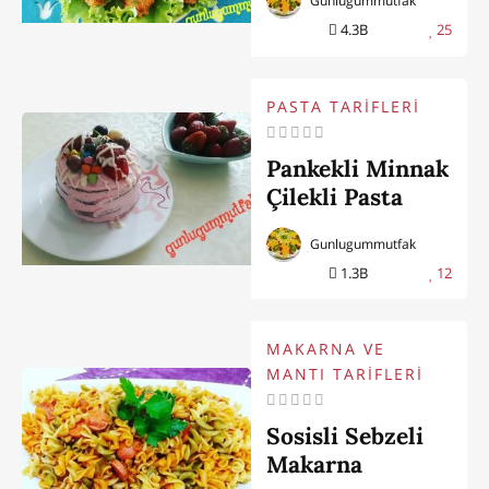
Gunlugummutfak
4.3B
25
PASTA TARİFLERİ
Pankekli Minnak
Çilekli Pasta
Gunlugummutfak
1.3B
12
MAKARNA VE
MANTI TARİFLERİ
Sosisli Sebzeli
Makarna