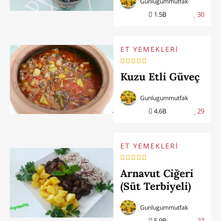
Gunlugummutfak
1.5B
30
ET YEMEKLERİ
Kuzu Etli Güveç
Gunlugummutfak
4.6B
29
ET YEMEKLERİ
Arnavut Ciğeri
(Süt Terbiyeli)
Gunlugummutfak
5.9B
27