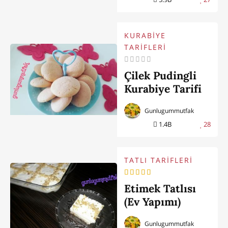
KURABİYE
TARİFLERİ
Çilek Pudingli
Kurabiye Tarifi
Gunlugummutfak
1.4B
28
TATLI TARİFLERİ
Etimek Tatlısı
(Ev Yapımı)
Gunlugummutfak