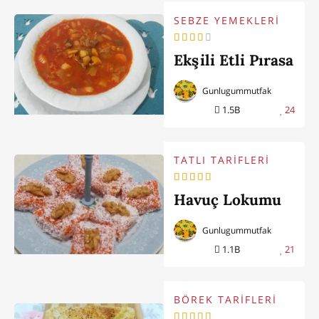
SEBZE YEMEKLERİ
Ekşili Etli Pırasa
Gunlugummutfak
1.5B
24
TATLI TARİFLERİ
Havuç Lokumu
Gunlugummutfak
1.1B
21
BÖREK TARİFLERİ