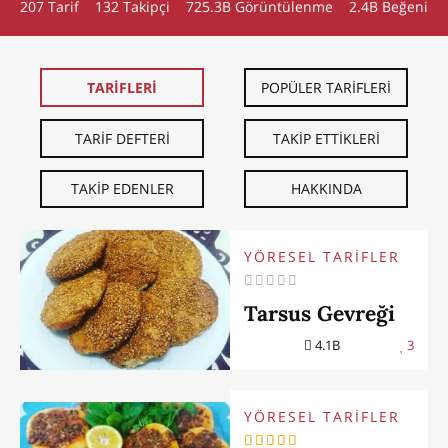
207 Tarif
132
Takipçi
725.3B Görüntülenme
2.4B Beğeni
TARİFLERİ
POPÜLER TARİFLERİ
TARİF DEFTERİ
TAKİP ETTİKLERİ
TAKİP EDENLER
HAKKINDA
YÖRESEL TARİFLER
Tarsus Gevreği
4.1B
3
YÖRESEL TARİFLER