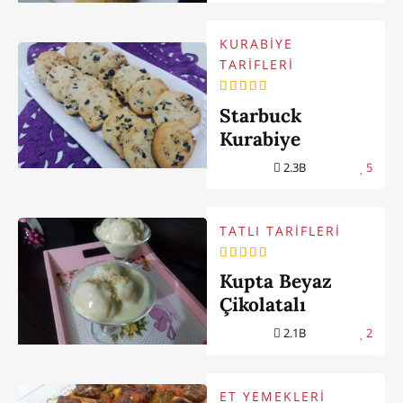
KURABİYE
TARİFLERİ
Starbuck
Kurabiye
2.3B
5
TATLI TARİFLERİ
Kupta Beyaz
Çikolatalı
Profiterol
2.1B
2
ET YEMEKLERİ