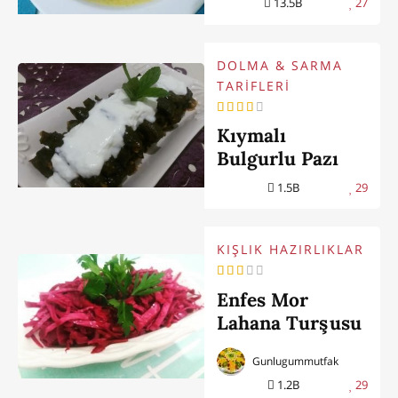
13.5B
27
DOLMA & SARMA
TARİFLERİ
Kıymalı
Bulgurlu Pazı
Sarması
1.5B
29
KIŞLIK HAZIRLIKLAR
Enfes Mor
Lahana Turşusu
Gunlugummutfak
1.2B
29