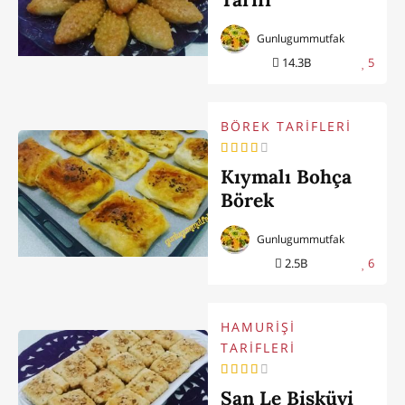
Gunlugummutfak
14.3B
5
BÖREK TARİFLERİ
Kıymalı Bohça
Börek
Gunlugummutfak
2.5B
6
HAMURİŞİ
TARİFLERİ
San Le Bisküvi