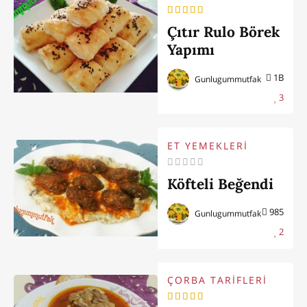
Çıtır Rulo Börek
Yapımı
1B
Gunlugummutfak
3
ET YEMEKLERİ
Köfteli Beğendi
985
Gunlugummutfak
2
ÇORBA TARİFLERİ