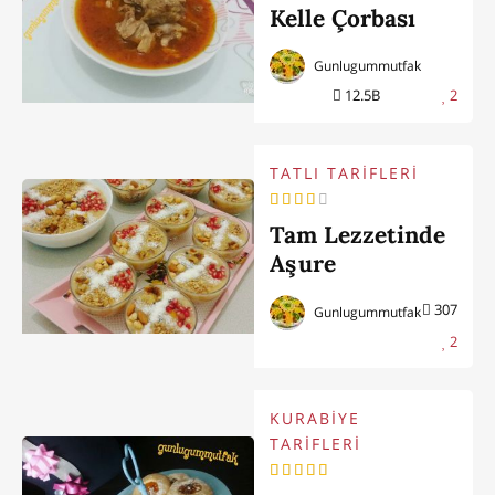
Kelle Çorbası
Gunlugummutfak
12.5B
2
TATLI TARİFLERİ
Tam Lezzetinde
Aşure
307
Gunlugummutfak
2
KURABİYE
TARİFLERİ