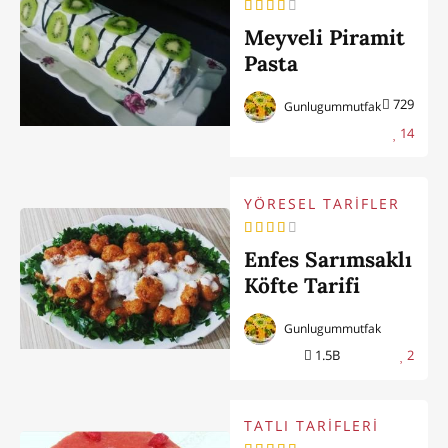
Meyveli Piramit
Pasta
729
Gunlugummutfak
14
YÖRESEL TARİFLER
Enfes Sarımsaklı
Köfte Tarifi
Gunlugummutfak
1.5B
2
TATLI TARİFLERİ