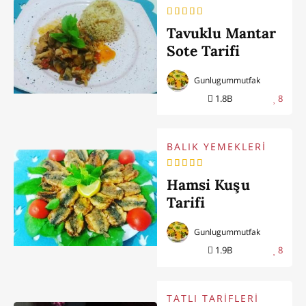
Tavuklu Mantar
Sote Tarifi
Gunlugummutfak
1.8B
8
BALIK YEMEKLERİ
Hamsi Kuşu
Tarifi
Gunlugummutfak
1.9B
8
TATLI TARİFLERİ