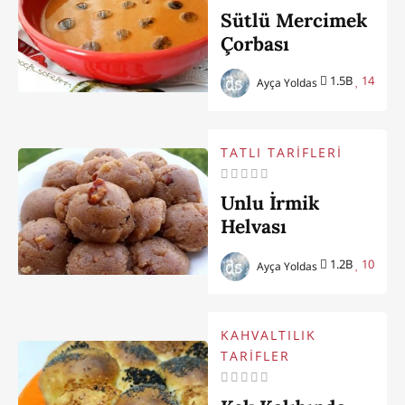
Sütlü Mercimek
Çorbası
1.5B
14
Ayça Yoldas
TATLI TARİFLERİ
Unlu İrmik
Helvası
1.2B
10
Ayça Yoldas
KAHVALTILIK
TARİFLER