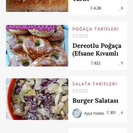
4.2B
8
POĞAÇA TARİFLERİ
Dereotlu Poğaça
(Efsane Kıvamlı
- Tecrübelerim
822
9
İle)
SALATA TARİFLERİ
Burger Salatası
301
4
Ayça Yoldas