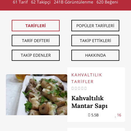
61 Tarif
62
Takipçi
241B Görüntülenme
620 Beğeni
TARİFLERİ
POPÜLER TARİFLERİ
TARİF DEFTERİ
TAKİP ETTİKLERİ
TAKİP EDENLER
HAKKINDA
KAHVALTILIK
TARİFLER
Kahvaltılık
Mantar Sapı
5.5B
16