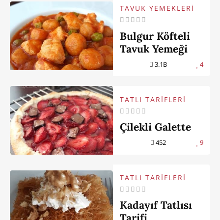
TAVUK YEMEKLERİ
Bulgur Köfteli
Tavuk Yemeği
3.1B
4
TATLI TARİFLERİ
Çilekli Galette
452
9
TATLI TARİFLERİ
Kadayıf Tatlısı
Tarifi