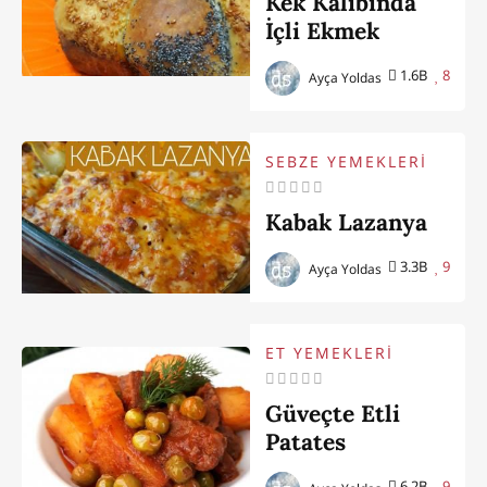
Kek Kalıbında
İçli Ekmek
1.6B
8
Ayça Yoldas
SEBZE YEMEKLERİ
Kabak Lazanya
3.3B
9
Ayça Yoldas
ET YEMEKLERİ
Güveçte Etli
Patates
6.2B
9