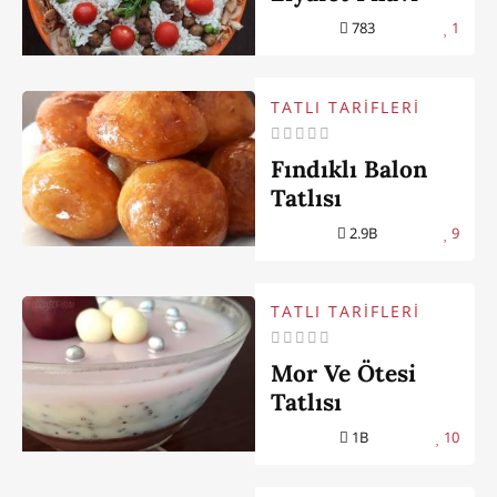
783
1
TATLI TARİFLERİ
Fındıklı Balon
Tatlısı
2.9B
9
TATLI TARİFLERİ
Mor Ve Ötesi
Tatlısı
1B
10