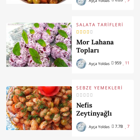
Ayça Yoldas
SALATA TARİFLERİ
Mor Lahana
Topları
959
11
Ayça Yoldas
SEBZE YEMEKLERİ
Nefis
Zeytinyağlı
Bezelyeli
7.7B
7
Ayça Yoldas
Barbunya