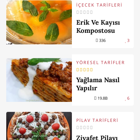
İÇECEK TARİFLERİ
Erik Ve Kayısı
Kompostosu
336
3
YÖRESEL TARİFLER
Yağlama Nasıl
Yapılır
19.8B
6
PİLAV TARİFLERİ
Ziyafet Pilavı