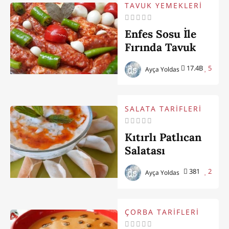
TAVUK YEMEKLERİ
Enfes Sosu İle
Fırında Tavuk
Kanat
17.4B
5
Ayça Yoldas
SALATA TARİFLERİ
Kıtırlı Patlıcan
Salatası
381
2
Ayça Yoldas
ÇORBA TARİFLERİ