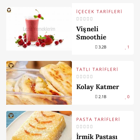
İÇECEK TARİFLERİ
Vişneli
Smoothie
3.2B
1
TATLI TARİFLERİ
Kolay Katmer
2.1B
0
PASTA TARİFLERİ
İrmik Pastası