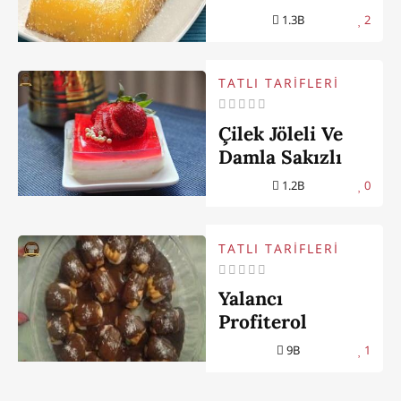
1.3B
2
TATLI TARİFLERİ
Çilek Jöleli Ve
Damla Sakızlı
Tatlı
1.2B
0
TATLI TARİFLERİ
Yalancı
Profiterol
9B
1