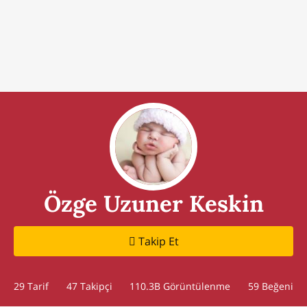
Özge Uzuner Keskin
Takip Et
29 Tarif
47
Takipçi
110.3B Görüntülenme
59 Beğeni