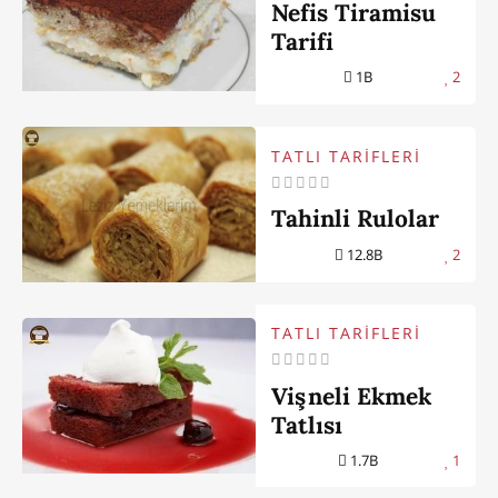
Nefis Tiramisu
Tarifi
1B
2
TATLI TARİFLERİ
Tahinli Rulolar
12.8B
2
TATLI TARİFLERİ
Vişneli Ekmek
Tatlısı
1.7B
1