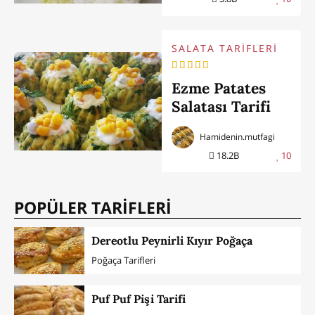
SALATA TARİFLERİ
Ezme Patates
Salatası Tarifi
Hamidenin.mutfagi
18.2B
10
POPÜLER TARİFLERİ
Dereotlu Peynirli Kıyır Poğaça
Poğaça Tarifleri
Puf Puf Pişi Tarifi