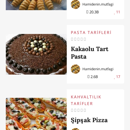
Hamidenin.mutfagi
20.3B
11
PASTA TARİFLERİ
Kakaolu Tart
Pasta
Hamidenin.mutfagi
2.6B
17
KAHVALTILIK
TARİFLER
Şipşak Pizza