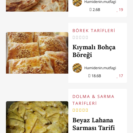
Hamidenin.mutfagi
2.6B
19
BÖREK TARİFLERİ
Kıymalı Bohça
Böreği
Hamidenin.mutfagi
18.6B
17
DOLMA & SARMA
TARİFLERİ
Beyaz Lahana
Sarması Tarifi