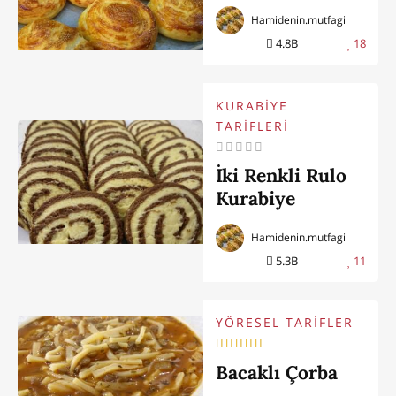
Hamidenin.mutfagi
4.8B
18
KURABİYE
TARİFLERİ
İki Renkli Rulo
Kurabiye
Hamidenin.mutfagi
5.3B
11
YÖRESEL TARİFLER
Bacaklı Çorba