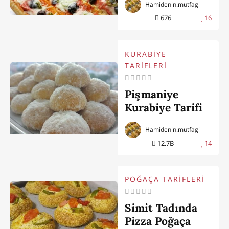
Hamidenin.mutfagi
676
16
KURABİYE
TARİFLERİ
Pişmaniye
Kurabiye Tarifi
Hamidenin.mutfagi
12.7B
14
POĞAÇA TARİFLERİ
Simit Tadında
Pizza Poğaça