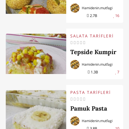
Hamidenin.mutfagi
2.7B
16
SALATA TARİFLERİ
Tepside Kumpir
Hamidenin.mutfagi
1.3B
7
PASTA TARİFLERİ
Pamuk Pasta
Hamidenin.mutfagi
3.8B
10