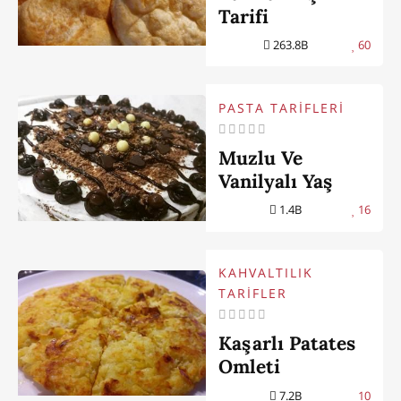
Tarifi
263.8B
60
PASTA TARİFLERİ
Muzlu Ve
Vanilyalı Yaş
Pasta
1.4B
16
KAHVALTILIK
TARİFLER
Kaşarlı Patates
Omleti
7.2B
10