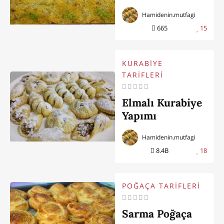
Hamidenin.mutfagi
665
15
KURABİYE
TARİFLERİ
Elmalı Kurabiye
Yapımı
Hamidenin.mutfagi
8.4B
18
POĞAÇA TARİFLERİ
Sarma Poğaça