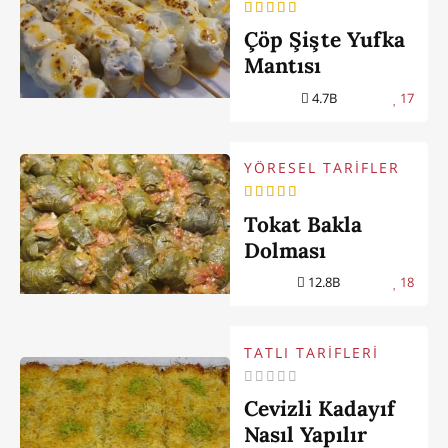
Çöp Şişte Yufka
Mantısı
4.7B
17
YÖRESEL TARİFLER
Tokat Bakla
Dolması
12.8B
18
TATLI TARİFLERİ
Cevizli Kadayıf
Nasıl Yapılır