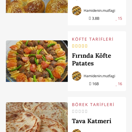
Hamidenin.mutfagi
3.8B
15
KÖFTE TARİFLERİ
Fırında Köfte
Patates
Hamidenin.mutfagi
16B
16
BÖREK TARİFLERİ
Tava Katmeri