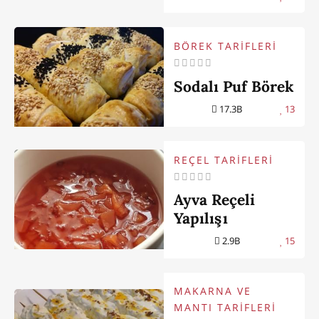
BÖREK TARİFLERİ
Sodalı Puf Börek
17.3B
13
REÇEL TARİFLERİ
Ayva Reçeli
Yapılışı
2.9B
15
MAKARNA VE
MANTI TARİFLERİ