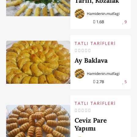
Tarifi, Kozalak
Mantı Nasıl
Hamidenin.mutfagi
Yapılır
1.6B
9
TATLI TARİFLERİ
Ay Baklava
Hamidenin.mutfagi
2.7B
5
TATLI TARİFLERİ
Ceviz Pare
Yapımı