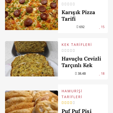
Karışık Pizza
Tarifi
692
15
KEK TARİFLERİ
Havuçlu Cevizli
Tarçınlı Kek
38.4B
18
HAMURİŞİ
TARİFLERİ
Puf Puf Pişi