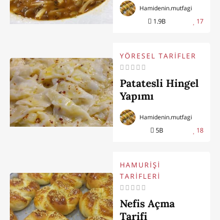
Hamidenin.mutfagi
1.9B
17
YÖRESEL TARİFLER
Patatesli Hingel
Yapımı
Hamidenin.mutfagi
5B
18
HAMURİŞİ
TARİFLERİ
Nefis Açma
Tarifi