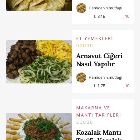
Hamidenin.mutfagi
3.1B
10
ET YEMEKLERİ
Arnavut Ciğeri
Nasıl Yapılır
Hamidenin.mutfagi
1.7B
10
MAKARNA VE
MANTI TARİFLERİ
Kozalak Mantı