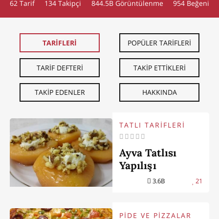
62 Tarif
134
Takipçi
844.5B Görüntülenme
954 Beğeni
TARİFLERİ
POPÜLER TARİFLERİ
TARİF DEFTERİ
TAKİP ETTİKLERİ
TAKİP EDENLER
HAKKINDA
TATLI TARİFLERİ
Ayva Tatlısı
Yapılışı
3.6B
21
PİDE VE PİZZALAR