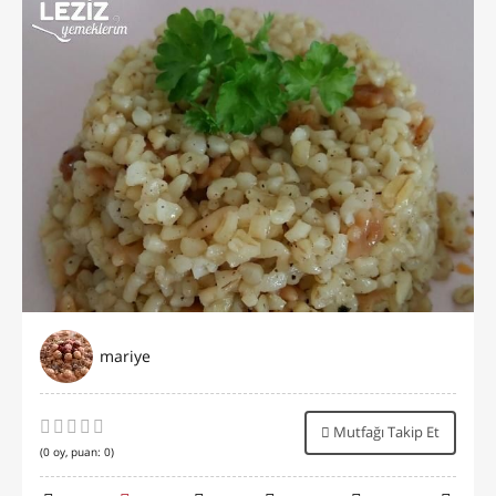
mariye
Mutfağı Takip Et
(
0
oy, puan:
0
)