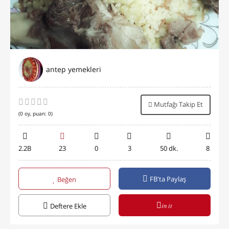
antep yemekleri
Mutfağı Takip Et
(
0
oy, puan:
0
)
2.2B
23
0
3
50 dk.
8
FB'ta Paylaş
Beğen
in it
Deftere Ekle