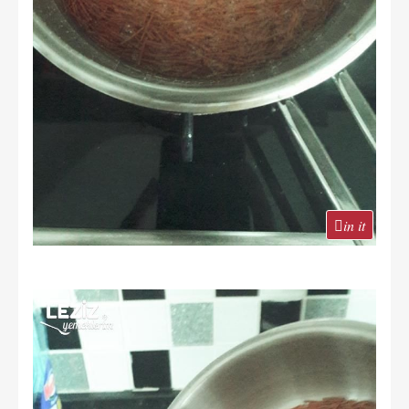
in it