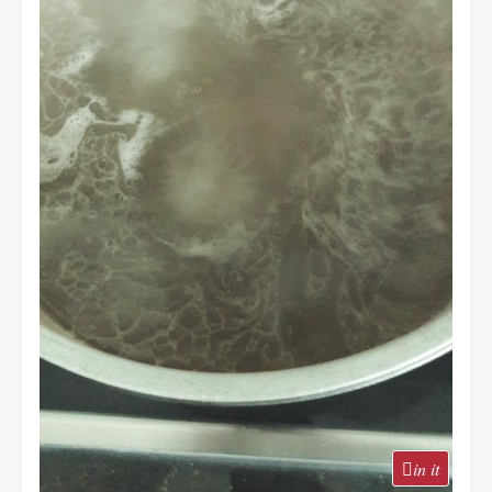
in it