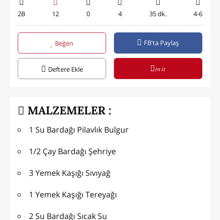
2B
12
0
4
35 dk.
4-6
FB'ta Paylaş
Beğen
in it
Deftere Ekle
MALZEMELER :
1 Su Bardağı Pilavlık Bulgur
1/2 Çay Bardağı Şehriye
3 Yemek Kaşığı Sıvıyağ
1 Yemek Kaşığı Tereyağı
2 Su Bardağı Sıcak Su