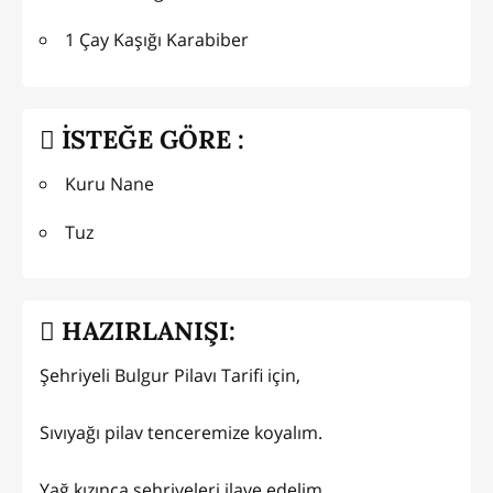
1 Çay Kaşığı Karabiber
İSTEĞE GÖRE :
Kuru Nane
Tuz
HAZIRLANIŞI:
Şehriyeli Bulgur Pilavı Tarifi için,
Sıvıyağı pilav tenceremize koyalım.
Yağ kızınca şehriyeleri ilave edelim.