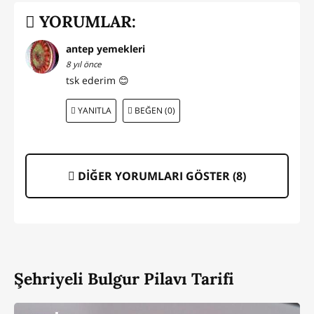
YORUMLAR:
antep yemekleri
8 yıl önce
tsk ederim 😊
YANITLA
BEĞEN (0)
DİĞER YORUMLARI GÖSTER (
8
)
Şehriyeli Bulgur Pilavı Tarifi