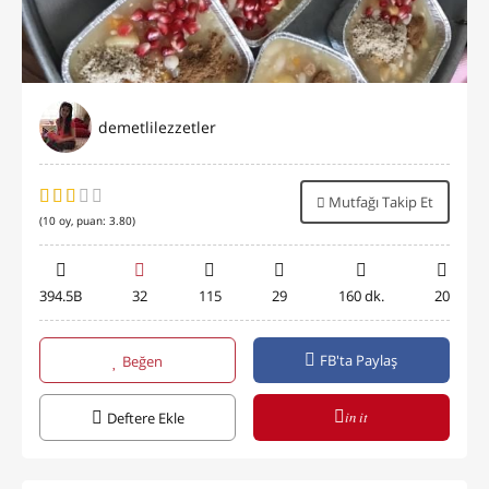
demetlilezzetler
Mutfağı Takip Et
(
10
oy, puan:
3.80
)
394.5B
32
115
29
160 dk.
20
FB'ta Paylaş
Beğen
in it
Deftere Ekle