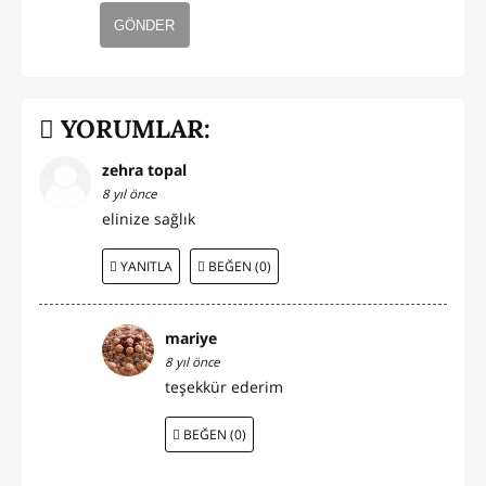
GÖNDER
YORUMLAR:
zehra topal
8 yıl önce
elinize sağlık
YANITLA
BEĞEN (0)
mariye
8 yıl önce
teşekkür ederim
BEĞEN (0)