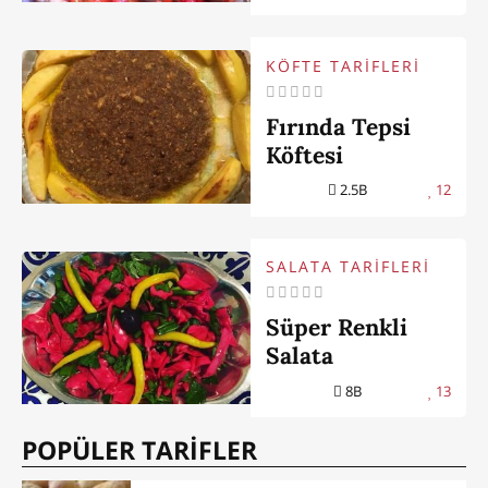
KÖFTE TARİFLERİ
Fırında Tepsi
Köftesi
2.5B
12
SALATA TARİFLERİ
Süper Renkli
Salata
8B
13
POPÜLER TARİFLER