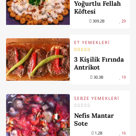
Yoğurtlu Fellah
Köftesi
309.2B
29
ET YEMEKLERİ
3 Kişilik Fırında
Antrikot
30.3B
19
SEBZE YEMEKLERİ
Nefis Mantar
Sote
1.2B
16