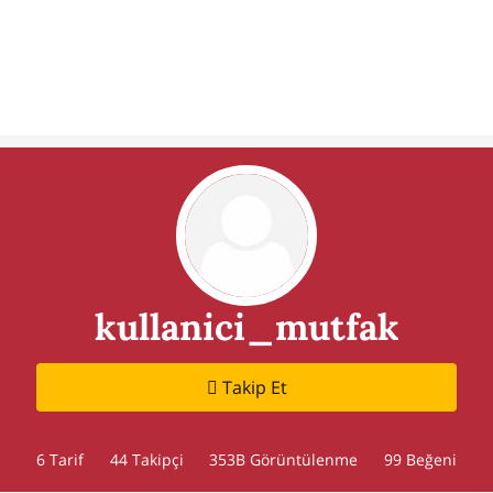
kullanici_mutfak
Takip Et
6 Tarif
44
Takipçi
353B Görüntülenme
99 Beğeni