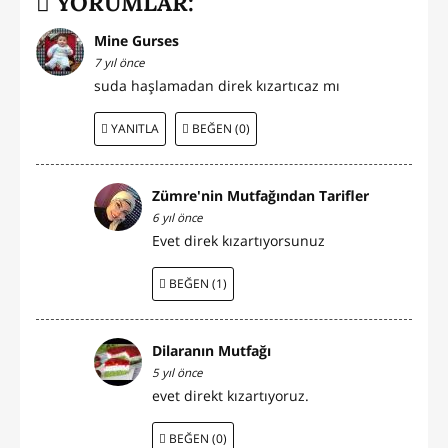
YORUMLAR:
Mine Gurses
7 yıl önce
suda haşlamadan direk kızartıcaz mı
YANITLA
BEĞEN (0)
Zümre'nin Mutfağından Tarifler
6 yıl önce
Evet direk kızartıyorsunuz
BEĞEN (1)
Dilaranın Mutfağı
5 yıl önce
evet direkt kızartıyoruz.
BEĞEN (0)