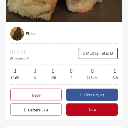
Ebru
Mutfağı Takip Et
(
0
oy, puan:
0
)
12.6B
6
128
2
215 dk.
6-8
FB'ta Paylaş
Beğen
in it
Deftere Ekle