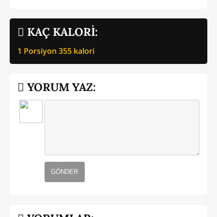
KAÇ KALORİ:
1 Porsiyon
355
kalori
YORUM YAZ:
GÖNDER