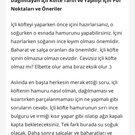
Dağılmayan İçli Köfte Tarifi ve Yapılışı İçin Püf
Noktaları ve Öneriler
İçli köfteyi yaparken önce içini hazırlarsanız, o
soğurken o esnada hamurunu yapabilirsiniz. İçini
hazırlarken soğanın ince kıyım olması önemlidir.
Baharat ve salça oranları da önemlidir. İçli köfte
içinin olmazsa olmazı cevizdir. Cevizsiz içli köfte
olmaz mı? Elbette olur ama biraz eksik olur :)
Aslında en başta herkesin merak ettiği soru, içli
köftenin hamuru nasıl olmalı, dağılmaması ve
kızartırken parçalanmaması için ne yapmalı gibi
soruların cevabı. İçli köfte hamurunun sırrı ince
bulguru ve irmiği kısır yapar gibi ıslatıp ağzı kapalı
kapta bekleteceksiniz. Tek fark burada su soğuk
olacak. Daha sonra salçalar ve baharatları ve