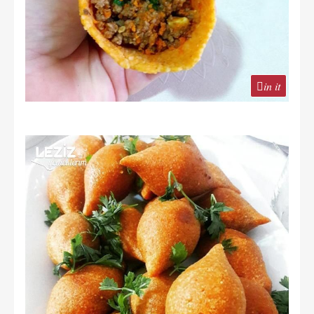
in it