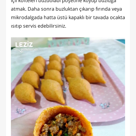
içli köfteleri buzdolabı poşetine koyup buzluğa
atmak. Daha sonra buzluktan çıkarıp fırında veya
mikrodalgada hatta üstü kapaklı bir tavada ocakta
ısıtıp servis edebilirsiniz.