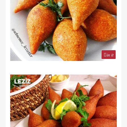
in it