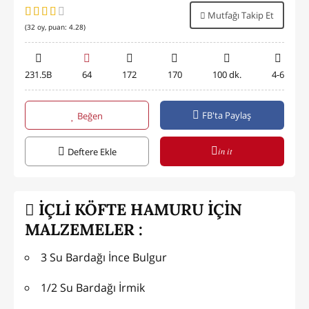
Mutfağı Takip Et
(
32
oy, puan:
4.28
)
231.5B
64
172
170
100 dk.
4-6
FB'ta Paylaş
Beğen
in it
Deftere Ekle
İÇLİ KÖFTE HAMURU İÇİN
MALZEMELER :
3 Su Bardağı İnce Bulgur
1/2 Su Bardağı İrmik