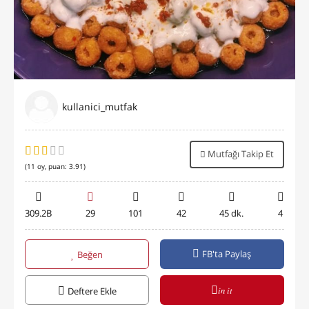
kullanici_mutfak
Mutfağı Takip Et
(
11
oy, puan:
3.91
)
309.2B
29
101
42
45 dk.
4
FB'ta Paylaş
Beğen
in it
Deftere Ekle