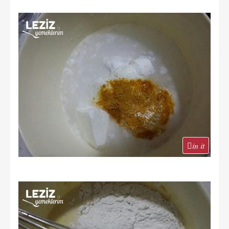
in it