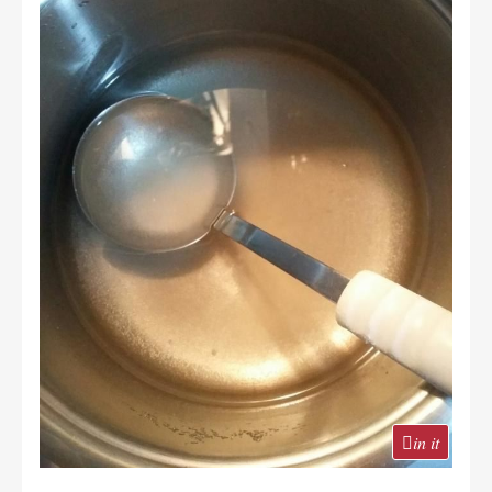
in it