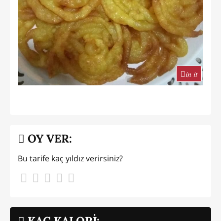
in it
OY VER:
Bu tarife kaç yıldız verirsiniz?
KAÇ KALORİ: