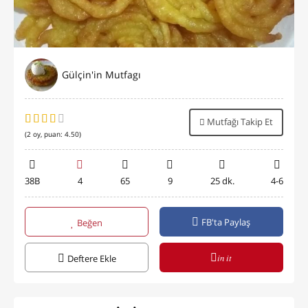
Gülçin'in Mutfagı
Mutfağı Takip Et
(
2
oy, puan:
4.50
)
38B
4
65
9
25 dk.
4-6
FB'ta Paylaş
Beğen
in it
Deftere Ekle