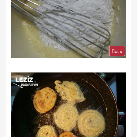
in it