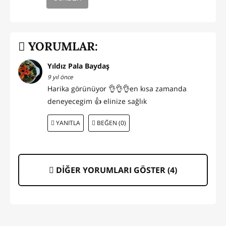
YORUMLAR:
Yıldız Pala Baydaş
9 yıl önce
Harika görünüyor 👌👌👌en kısa zamanda
deneyecegim 👍 elinize sağlık
YANITLA
BEĞEN (0)
DİĞER YORUMLARI GÖSTER (
4
)