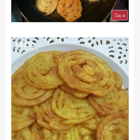
in it