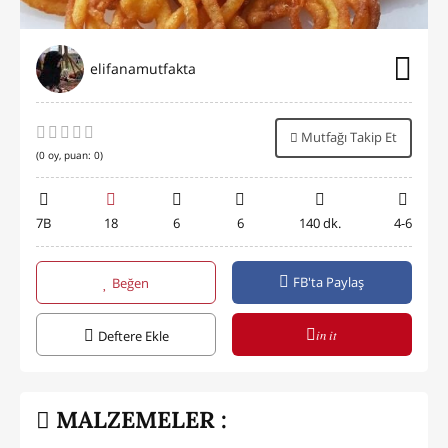
elifanamutfakta
Mutfağı Takip Et
(
0
oy, puan:
0
)
7B
18
6
6
140 dk.
4-6
FB'ta Paylaş
Beğen
in it
Deftere Ekle
MALZEMELER :