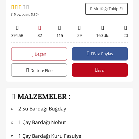
Mutfağı Takip Et
(
10
oy, puan:
3.80
)
394.5B
32
115
29
160 dk.
20
FB'ta Paylaş
Beğen
in it
Deftere Ekle
MALZEMELER :
2 Su Bardağı Buğday
1 Çay Bardağı Nohut
1 Çay Bardağı Kuru Fasulye