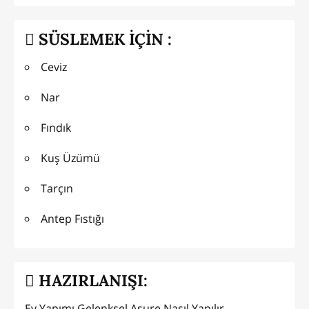
SÜSLEMEK İÇİN :
Ceviz
Nar
Fındık
Kuş Üzümü
Tarçın
Antep Fıstığı
HAZIRLANIŞI:
Ev Yapımı Gelenksel Aşure Nasıl Yapılır,