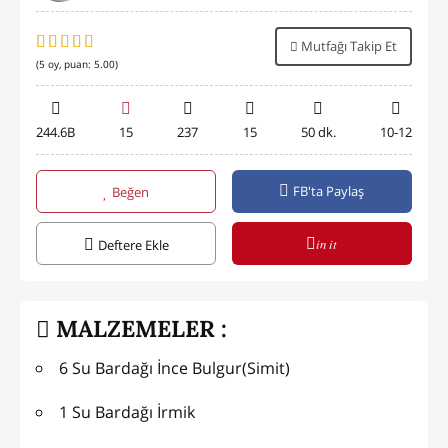
Mutfağı Takip Et
(
5
oy, puan:
5.00
)
244.6B
15
237
15
50 dk.
10-12
FB'ta Paylaş
Beğen
in it
Deftere Ekle
MALZEMELER :
6 Su Bardağı İnce Bulgur(Simit)
1 Su Bardağı İrmik