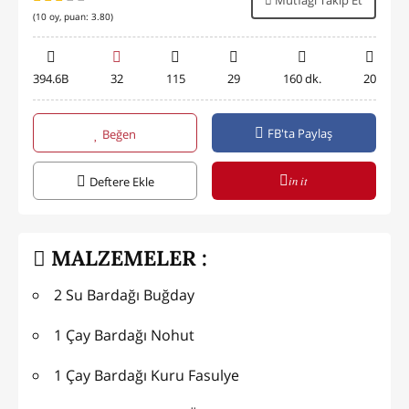
Mutfağı Takip Et
(
10
oy, puan:
3.80
)
394.6B
32
115
29
160 dk.
20
FB'ta Paylaş
Beğen
in it
Deftere Ekle
MALZEMELER :
2 Su Bardağı Buğday
1 Çay Bardağı Nohut
1 Çay Bardağı Kuru Fasulye