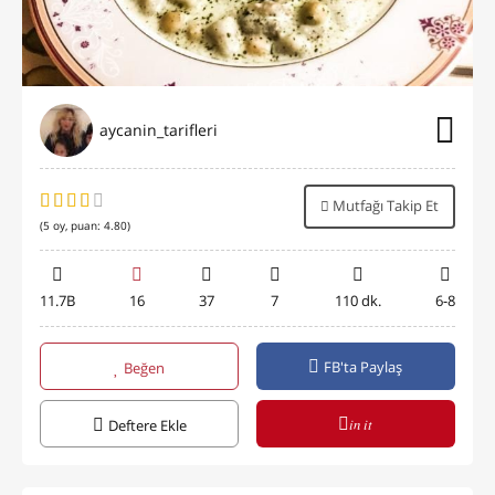
aycanin_tarifleri
Mutfağı Takip Et
(
5
oy, puan:
4.80
)
11.7B
16
37
7
110 dk.
6-8
FB'ta Paylaş
Beğen
in it
Deftere Ekle