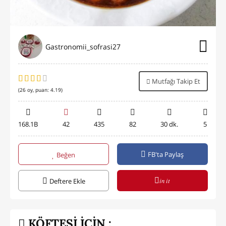
Gastronomii_sofrasi27
Mutfağı Takip Et
(
26
oy, puan:
4.19
)
168.1B
42
435
82
30 dk.
5
FB'ta Paylaş
Beğen
in it
Deftere Ekle
KÖFTESİ İÇİN :