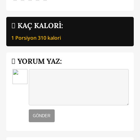
KAÇ KALORİ:
1 Porsiyon
310
kalori
YORUM YAZ:
GÖNDER