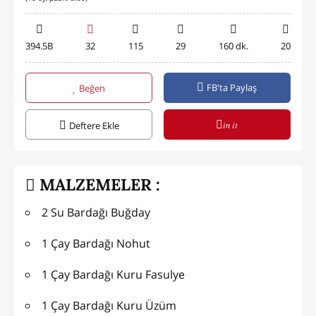
394.5B
32
115
29
160 dk.
20
FB'ta Paylaş
Beğen
in it
Deftere Ekle
MALZEMELER :
2 Su Bardağı Buğday
1 Çay Bardağı Nohut
1 Çay Bardağı Kuru Fasulye
1 Çay Bardağı Kuru Üzüm