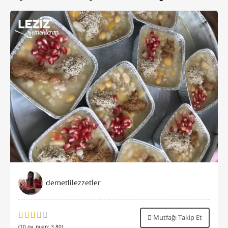
demetlilezzetler
Mutfağı Takip Et
(
10
oy, puan:
3.80
)