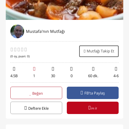
Mustafa'nın Mutfağı
Mutfağı Takip Et
(
0
oy, puan:
0
)
4.5B
1
30
0
60 dk.
4-6
FB'ta Paylaş
Beğen
in it
Deftere Ekle