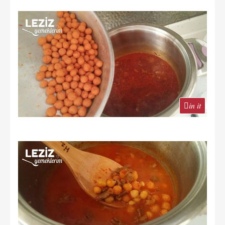
in it