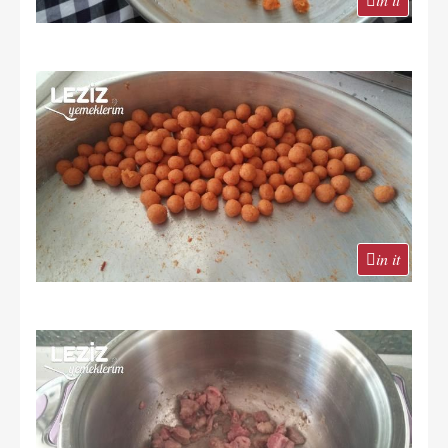
in it