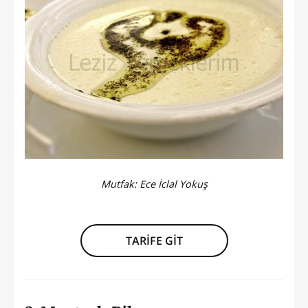
Mutfak:
Ece İclal Yokuş
TARİFE GİT