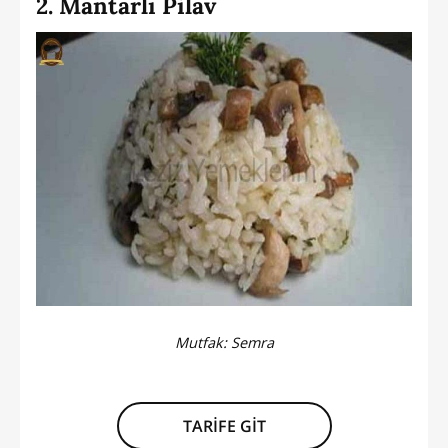
2. Mantarlı Pilav
Mutfak:
Semra
TARİFE GİT