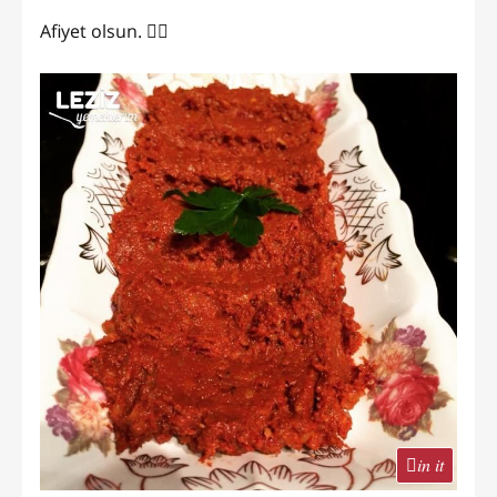
Afiyet olsun. ✌🏻
in it