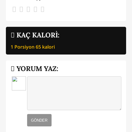
KAÇ KALORİ:
1 Porsiyon
65
kalori
YORUM YAZ:
GÖNDER