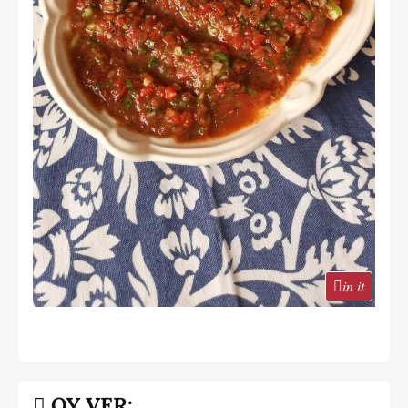
in it
OY VER: