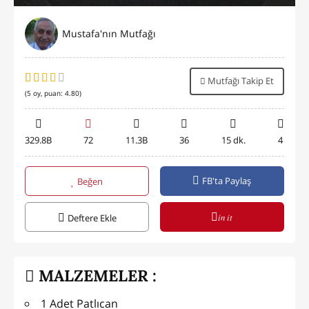
Mustafa'nın Mutfağı
Mutfağı Takip Et
(
5
oy, puan:
4.80
)
329.8B
72
11.3B
36
15 dk.
4
FB'ta Paylaş
Beğen
in it
Deftere Ekle
MALZEMELER :
1 Adet Patlıcan