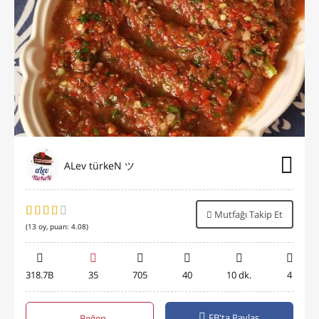
ALev türkeN ツ
Mutfağı Takip Et
(
13
oy, puan:
4.08
)
318.7B
35
705
40
10 dk.
4
FB'ta Paylaş
Beğen