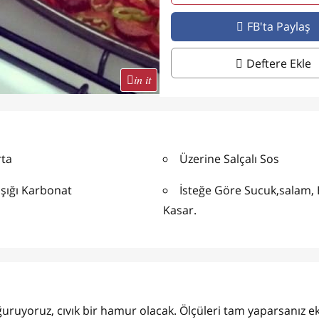
FB'ta Paylaş
Deftere Ekle
in it
ta
Üzerine Salçalı Sos
şığı Karbonat
İsteğe Göre Sucuk,salam, 
Kasar.
ğuruyoruz, cıvık bir hamur olacak. Ölçüleri tam yaparsanız ek