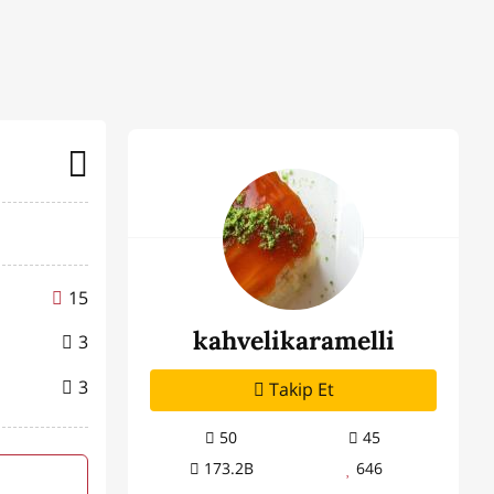
15
kahvelikaramelli
3
3
Takip Et
50
45
173.2B
646