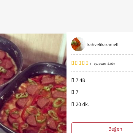
kahvelikaramelli
(
1
oy, puan:
5.00
)
7.4B
7
20 dk.
Beğen