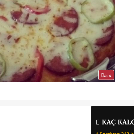
in it
KAÇ KALO
1 Porsiyon
342
ka