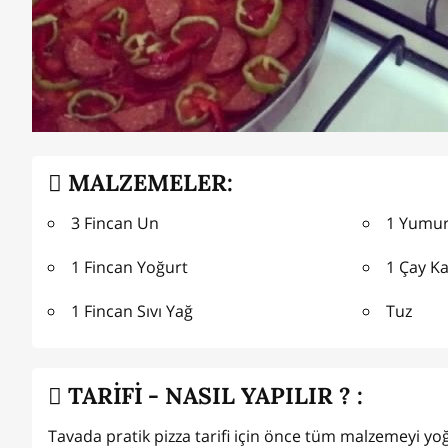
MALZEMELER:
3 Fincan Un
1 Yumur
1 Fincan Yoğurt
1 Çay Ka
1 Fincan Sıvı Yağ
Tuz
TARİFİ - NASIL YAPILIR ? :
Tavada pratik pizza tarifi için önce tüm malzemeyi yo