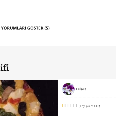
 YORUMLARI GÖSTER (
5
)
ifi
Dilara
(
1
oy, puan:
1.00
)