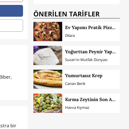
ÖNERİLEN TARİFLER
Ev Yapımı Pratik Pizza Tarifi
Dilara
Yoğurttan Peynir Yapımı
Suzan'ın Mutfak Dünyası
Yumurtasız Krep
Biber,
Canan Berik
Kırma Zeytinin Son Aşaması
Havva Kıymaz
stra bir