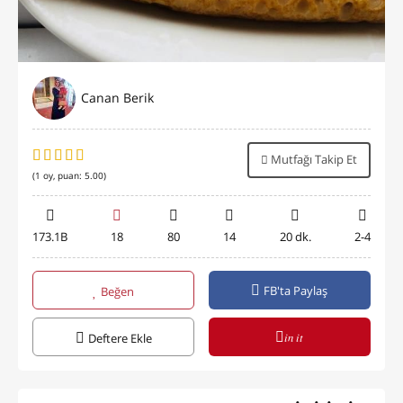
Canan Berik
Mutfağı Takip Et
(
1
oy, puan:
5.00
)
173.1B
18
80
14
20 dk.
2-4
FB'ta Paylaş
Beğen
in it
Deftere Ekle