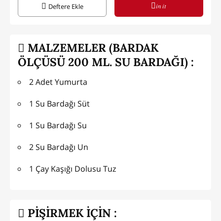
in it
Deftere Ekle
MALZEMELER (BARDAK
ÖLÇÜSÜ 200 ML. SU BARDAĞI) :
2 Adet Yumurta
1 Su Bardağı Süt
1 Su Bardağı Su
2 Su Bardağı Un
1 Çay Kaşığı Dolusu Tuz
PİŞİRMEK İÇİN :