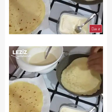
in it