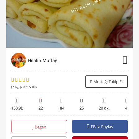
Hilalin Mutfağı
Mutfağı Takip Et
(
7
oy, puan:
5.00
)
158.9B
22
184
25
20 dk.
4
FB'ta Paylaş
Beğen