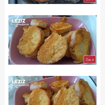
in it