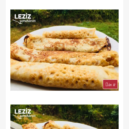
in it