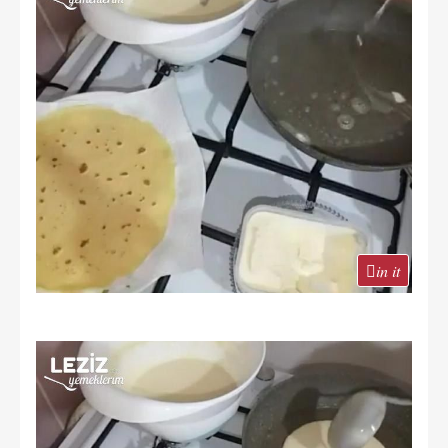
in it