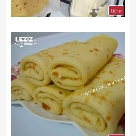
in it