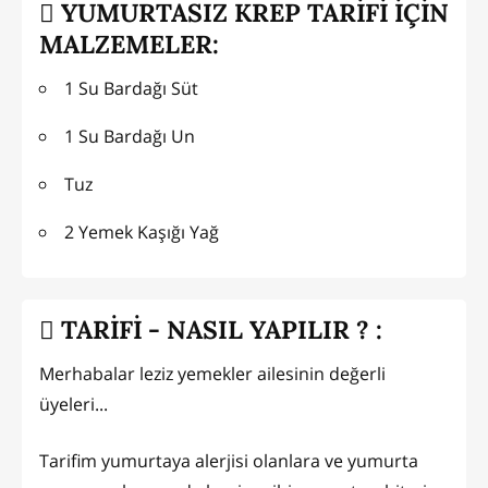
YUMURTASIZ KREP TARİFİ İÇİN
MALZEMELER:
1 Su Bardağı Süt
1 Su Bardağı Un
Tuz
2 Yemek Kaşığı Yağ
TARİFİ - NASIL YAPILIR ? :
Merhabalar leziz yemekler ailesinin değerli
üyeleri...
Tarifim yumurtaya alerjisi olanlara ve yumurta