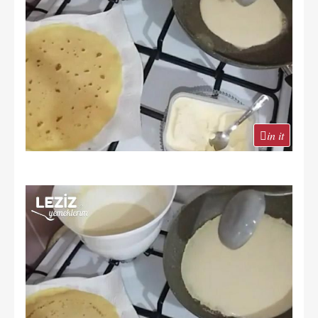
in it