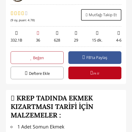
Mutfağı Takip Et
(
9
oy, puan:
4.78
)
332.1B
36
628
29
15 dk.
4-6
FB'ta Paylaş
Beğen
in it
Deftere Ekle
KREP TADINDA EKMEK
KIZARTMASI TARİFİ İÇİN
MALZEMELER :
1 Adet Somun Ekmek