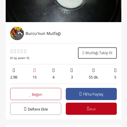
Burcu'nun Mutfağı
Mutfağı Takip Et
(
0
oy, puan:
0
)
2.9B
15
4
3
55 dk.
5
FB'ta Paylaş
Beğen
in it
Deftere Ekle