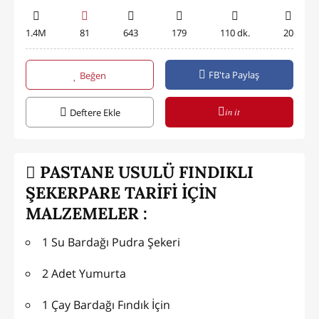
1.4M
81
643
179
110 dk.
20
FB'ta Paylaş
Beğen
in it
Deftere Ekle
PASTANE USULÜ FINDIKLI
ŞEKERPARE TARİFİ İÇİN
MALZEMELER :
1 Su Bardağı Pudra Şekeri
2 Adet Yumurta
1 Çay Bardağı Fındık İçin