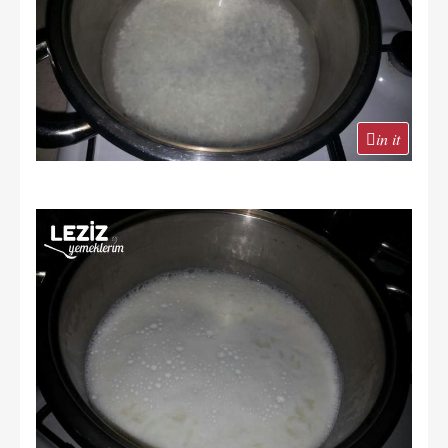
in it