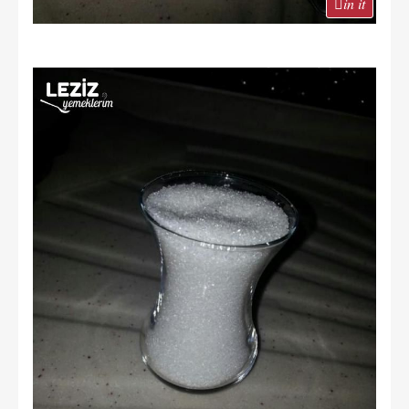
in it