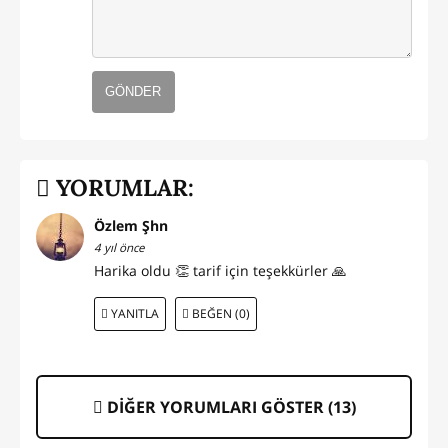
GÖNDER
YORUMLAR:
Özlem Şhn
4 yıl önce
Harika oldu 👏 tarif için teşekkürler 🙏
YANITLA
BEĞEN (0)
DİĞER YORUMLARI GÖSTER (
13
)