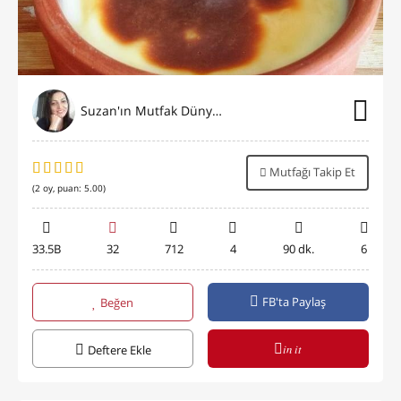
Suzan'ın Mutfak Dünyası
Mutfağı Takip Et
(
2
oy, puan:
5.00
)
33.5B
32
712
4
90 dk.
6
FB'ta Paylaş
Beğen
in it
Deftere Ekle