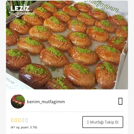
benim_mutfagimm
Mutfağı Takip Et
(
41
oy, puan:
3.76
)