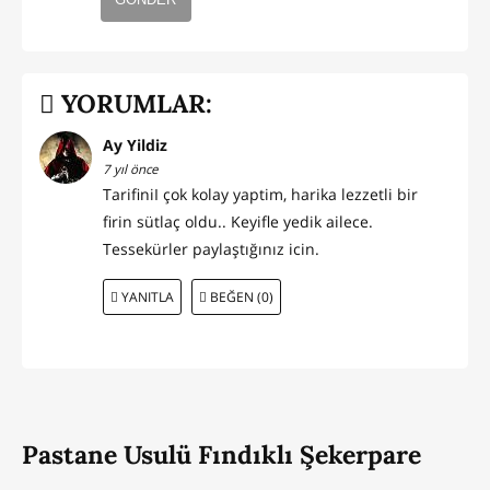
YORUMLAR:
Ay Yildiz
7 yıl önce
TarifiniI çok kolay yaptim, harika lezzetli bir
firin sütlaç oldu.. Keyifle yedik ailece.
Tessekürler paylaştığınız icin.
YANITLA
BEĞEN (0)
Pastane Usulü Fındıklı Şekerpare