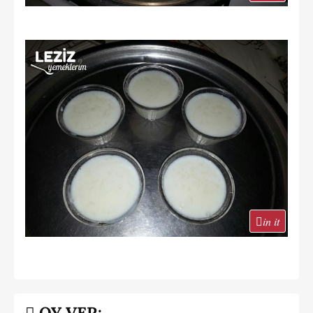
in it
OY VER: