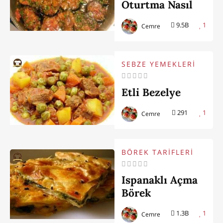
Oturtma Nasıl
Yapılır
9.5B
1
Cemre
SEBZE YEMEKLERİ
Etli Bezelye
291
1
Cemre
BÖREK TARİFLERİ
Ispanaklı Açma
Börek
1.3B
1
Cemre