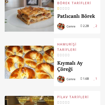
BÖREK TARİFLERİ
Patlıcanlı Börek
2.2B
2
Cemre
HAMURİŞİ
TARİFLERİ
Kıymalı Ay
Çöreği
1.6B
1
Cemre
PİLAV TARİFLERİ