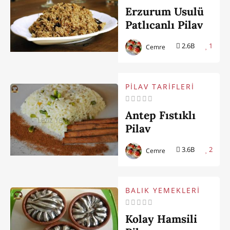
Erzurum Usulü
Patlıcanlı Pilav
2.6B
1
Cemre
PİLAV TARİFLERİ
Antep Fıstıklı
Pilav
3.6B
2
Cemre
BALIK YEMEKLERİ
Kolay Hamsili