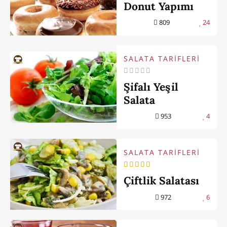
Donut Yapımı
809
24
SALATA TARİFLERİ
Şifalı Yeşil
Salata
953
4
SALATA TARİFLERİ
Çiftlik Salatası
972
6