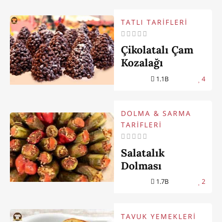
TATLI TARİFLERİ
Çikolatalı Çam
Kozalağı
1.1B
4
DOLMA & SARMA
TARİFLERİ
Salatalık
Dolması
1.7B
2
TAVUK YEMEKLERİ