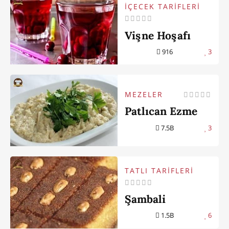
İÇECEK TARİFLERİ
Vişne Hoşafı
916
3
MEZELER
Patlıcan Ezme
7.5B
3
TATLI TARİFLERİ
Şambali
1.5B
6