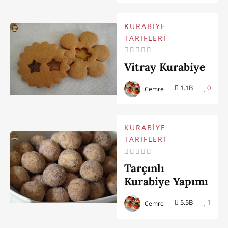
KURABİYE
TARİFLERİ
Vitray Kurabiye
1.1B
0
Cemre
KURABİYE
TARİFLERİ
Tarçınlı
Kurabiye Yapımı
5.5B
1
Cemre