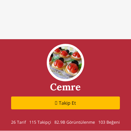
Cemre
Takip Et
26 Tarif
115
Takipçi
82.9B Görüntülenme
103 Beğeni