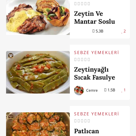
Zeytin Ve
Mantar Soslu
Tavuk But
5.3B
2
SEBZE YEMEKLERİ
Zeytinyağlı
Sıcak Fasulye
1.5B
1
Cemre
SEBZE YEMEKLERİ
Patlıcan