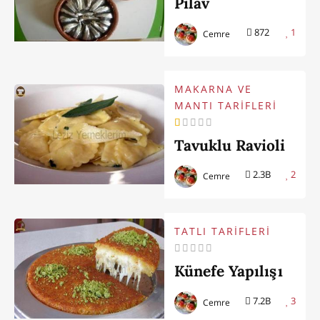
Pilav
872
1
Cemre
MAKARNA VE
MANTI TARİFLERİ
Tavuklu Ravioli
2.3B
2
Cemre
TATLI TARİFLERİ
Künefe Yapılışı
7.2B
3
Cemre