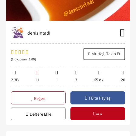
denizintadi
Mutfağı Takip Et
(
2
oy, puan:
5.00
)
2.3B
11
1
3
65 dk.
20
FB'ta Paylaş
Beğen
in it
Deftere Ekle