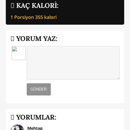
KAÇ KALORİ:
1 Porsiyon
355
kalori
YORUM YAZ:
GÖNDER
YORUMLAR:
Mehtap