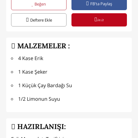
FB'ta Paylaş
Beğen
in it
Deftere Ekle
MALZEMELER :
4 Kase Erik
1 Kase Şeker
1 Küçük Çay Bardağı Su
1/2 Limonun Suyu
HAZIRLANIŞI: