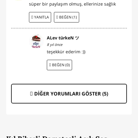
süper bir paylaşım olmuş, ellerinize sağlık
YANITLA
BEĞEN (1)
ALev türkeN ツ
8 yıl önce
teşekkür ederim :))
BEĞEN (0)
DİĞER YORUMLARI GÖSTER (
5
)