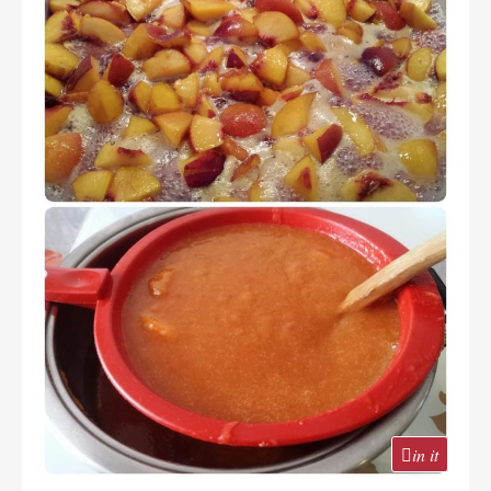
in it