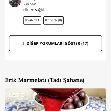
9 yıl önce
elinize sağlık
YANITLA
BEĞEN (0)
DİĞER YORUMLARI GÖSTER (
17
)
Erik Marmelatı (Tadı Şahane)