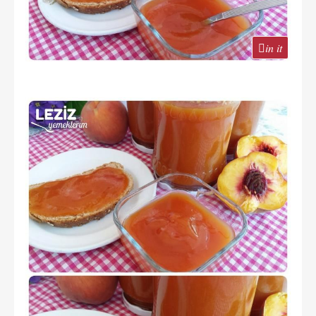
in it