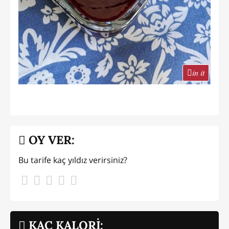
in it
OY VER:
Bu tarife kaç yıldız verirsiniz?
KAÇ KALORİ: