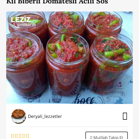
Kıl Biberli Domatesli Acılı Sos
Deryali_lezzetler
Mutfağı Takip Et