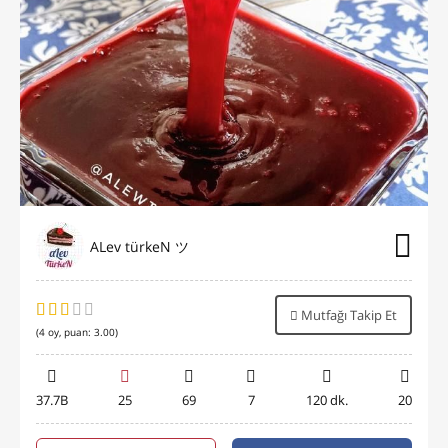
ALev türkeN ツ
Mutfağı Takip Et
(
4
oy, puan:
3.00
)
37.7B
25
69
7
120 dk.
20