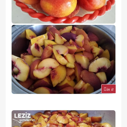
in it