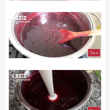
in it