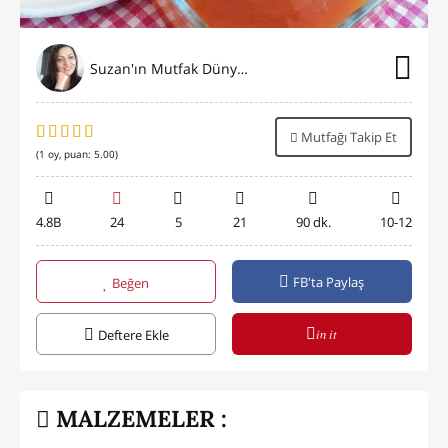
Suzan'ın Mutfak Dünyası
Mutfağı Takip Et
(
1
oy, puan:
5.00
)
4.8B
24
5
21
90 dk.
10-12
FB'ta Paylaş
Beğen
in it
Deftere Ekle
MALZEMELER :