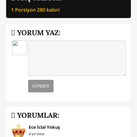
1 Porsiyon
280
kalori
YORUM YAZ:
GÖNDER
YORUMLAR:
Ece İclal Yokuş
8 yıl önce