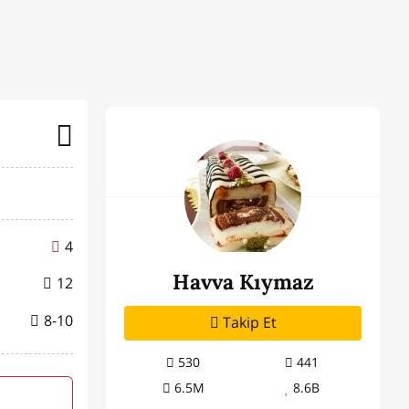
4
Havva Kıymaz
12
8-10
Takip Et
530
441
6.5M
8.6B