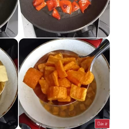
in it