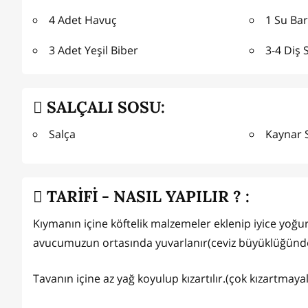
4 Adet Havuç
1 Su Bar
3 Adet Yeşil Biber
3-4 Diş 
SALÇALI SOSU:
Salça
Kaynar 
TARİFİ - NASIL YAPILIR ? :
Kıymanın içine köftelik malzemeler eklenip iyice yoğu
avucumuzun ortasında yuvarlanır(ceviz büyüklüğünd
Tavanın içine az yağ koyulup kızartılır.(çok kızartmaya