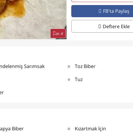
FB'ta Paylaş
Deftere Ekle
in it
endelenmiş Sarımsak
Toz Biber
Tuz
er
Kapya Biber
Kızartmak İçin