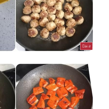
in it