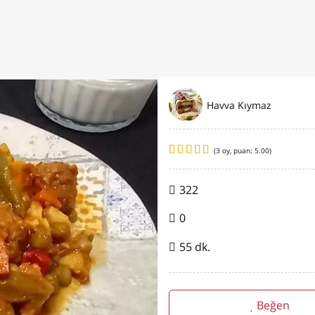
Havva Kıymaz
(
3
oy, puan:
5.00
)
322
0
55 dk.
Beğen