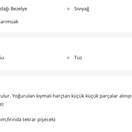
dağı Bezelye
Sıvıyağ
Sarımsak
Su
Tuz
rulur. Yoğurulan kıymalı harçtan küçük küçük parçalar alınıp
e)
lım,fırında tekrar pişecek)