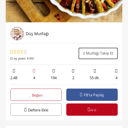
Düş Mutfağı
Mutfağı Takip Et
(
2
oy, puan:
4.00
)
2.4B
4
194
2
55 dk.
4
FB'ta Paylaş
Beğen
in it
Deftere Ekle