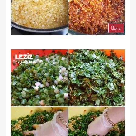
in it