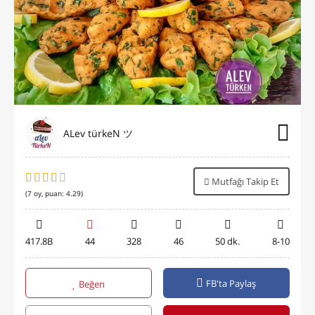
ALev türkeN ツ
Mutfağı Takip Et
(
7
oy, puan:
4.29
)
417.8B
44
328
46
50 dk.
8-10
FB'ta Paylaş
Beğen