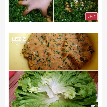
in it