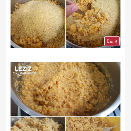
in it