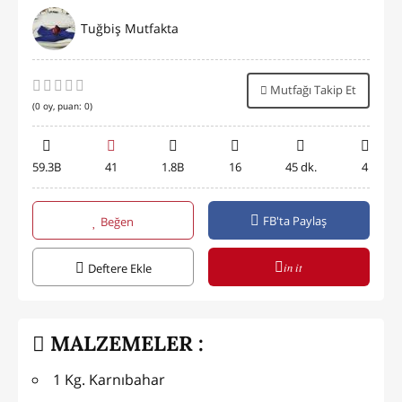
Tuğbiş Mutfakta
Mutfağı Takip Et
(
0
oy, puan:
0
)
59.3B
41
1.8B
16
45 dk.
4
FB'ta Paylaş
Beğen
in it
Deftere Ekle
MALZEMELER :
1 Kg. Karnıbahar