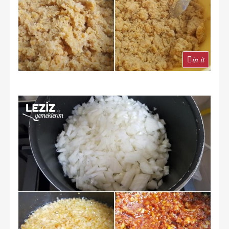
in it