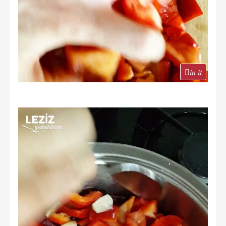
in it