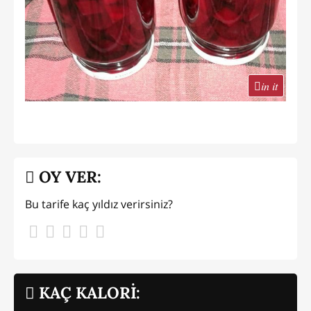
in it
OY VER:
Bu tarife kaç yıldız verirsiniz?
KAÇ KALORİ: