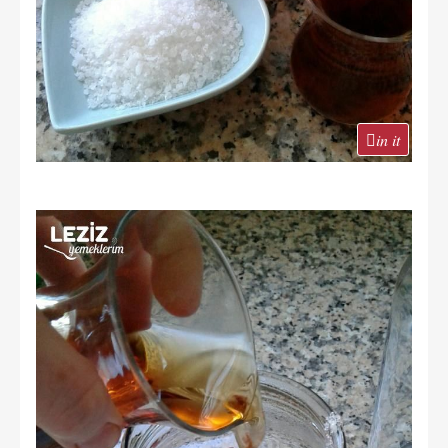
in it