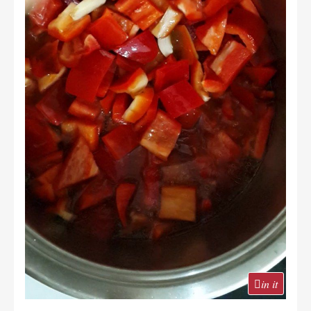
in it