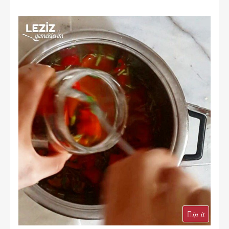
in it