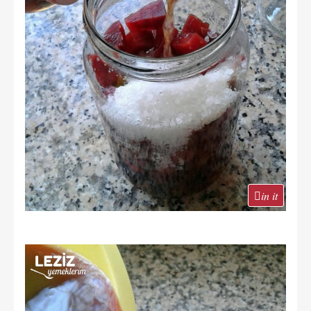
in it