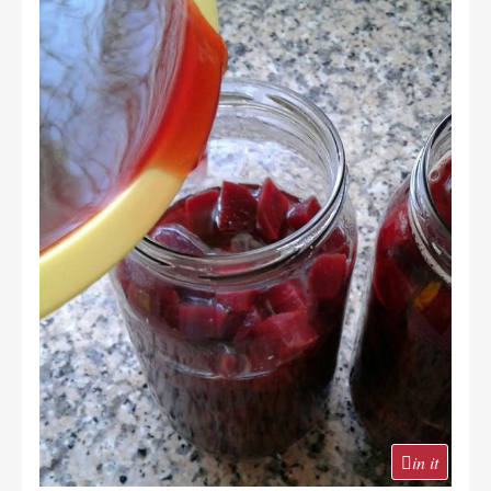
in it