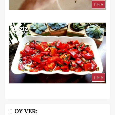
in it
in it
OY VER: