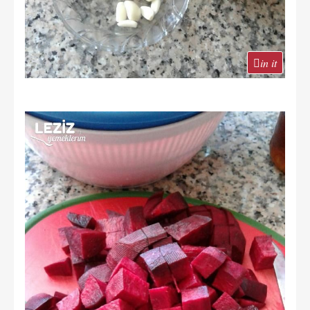
in it