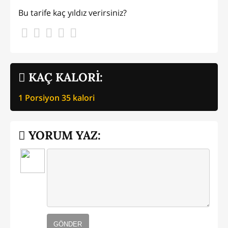
Bu tarife kaç yıldız verirsiniz?
KAÇ KALORİ:
1 Porsiyon
35
kalori
YORUM YAZ:
GÖNDER