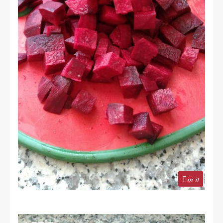
in it