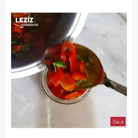
in it