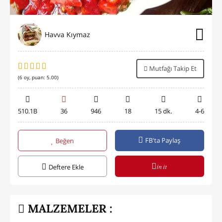
Havva Kıymaz
Mutfağı Takip Et
(
6
oy, puan:
5.00
)
510.1B
36
946
18
15 dk.
4-6
FB'ta Paylaş
Beğen
in it
Deftere Ekle
MALZEMELER :