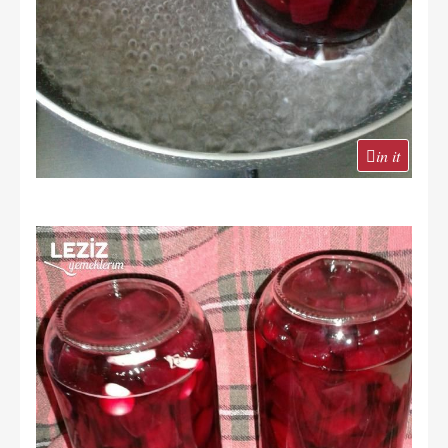
in it