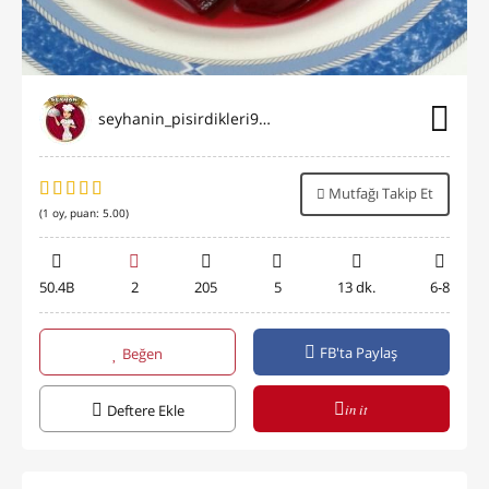
seyhanin_pisirdikleri9696
Mutfağı Takip Et
(
1
oy, puan:
5.00
)
50.4B
2
205
5
13 dk.
6-8
FB'ta Paylaş
Beğen
in it
Deftere Ekle