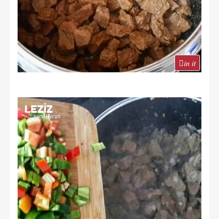
in it