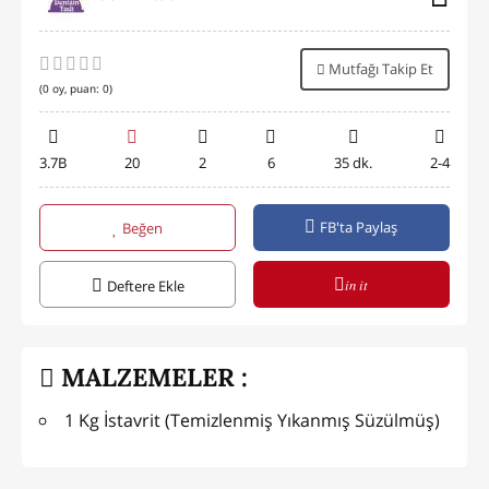
Mutfağı Takip Et
(
0
oy, puan:
0
)
3.7B
20
2
6
35 dk.
2-4
FB'ta Paylaş
Beğen
in it
Deftere Ekle
MALZEMELER :
1 Kg İstavrit (Temizlenmiş Yıkanmış Süzülmüş)