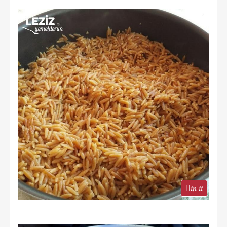
in it