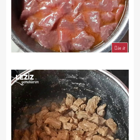
in it