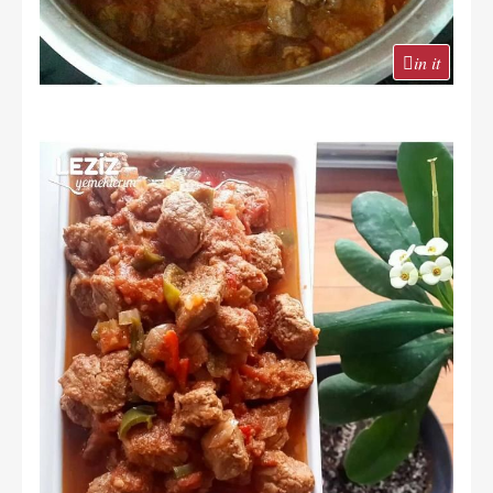
in it