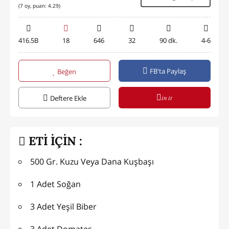
(
7
oy, puan:
4.29
)
416.5B
18
646
32
90 dk.
4-6
FB'ta Paylaş
Beğen
in it
Deftere Ekle
ETİ İÇİN :
500 Gr. Kuzu Veya Dana Kuşbaşı
1 Adet Soğan
3 Adet Yeşil Biber
3 Adet Domates