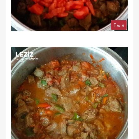
in it