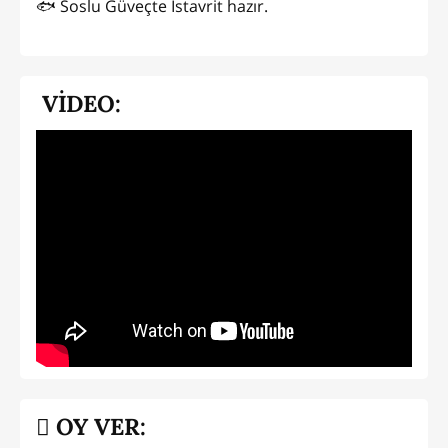
🐟 Soslu Güveçte İstavrit hazır.
VİDEO:
OY VER: