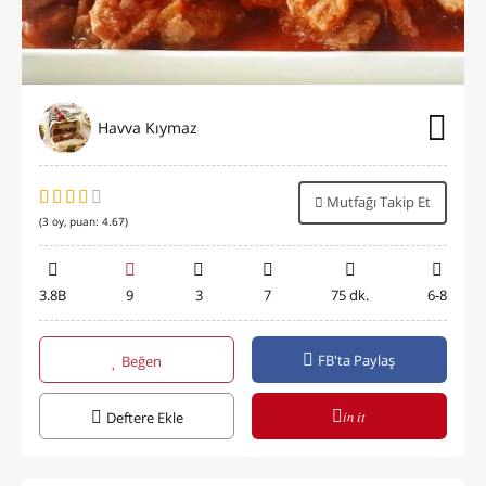
Havva Kıymaz
Mutfağı Takip Et
(
3
oy, puan:
4.67
)
3.8B
9
3
7
75 dk.
6-8
FB'ta Paylaş
Beğen
in it
Deftere Ekle