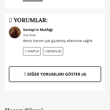
YORUMLAR:
Sevtap'ın Mutfağı
9 yıl önce
deniz hanım çok güzelmiş ellerinize sağlık
YANITLA
BEĞEN (0)
DİĞER YORUMLARI GÖSTER (
4
)