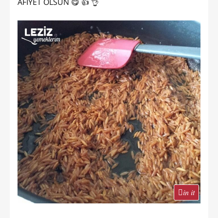
AFİYET OLSUN 😋 👍 👌
in it