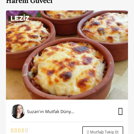
Harem Güveci
Suzan'ın Mutfak Dünyası
Mutfağı Takip Et