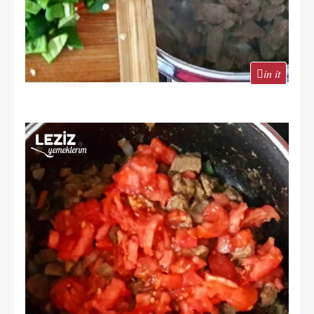
in it