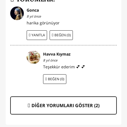
Gonca
8 yıl önce
harika görünüyor
YANITLA
BEĞEN (0)
Havva Kıymaz
8 yıl önce
Teşekkür ederim 💕 💕
BEĞEN (0)
DİĞER YORUMLARI GÖSTER (
2
)