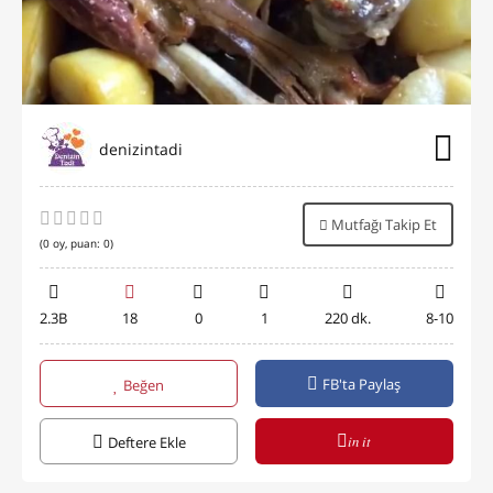
denizintadi
Mutfağı Takip Et
(
0
oy, puan:
0
)
2.3B
18
0
1
220 dk.
8-10
FB'ta Paylaş
Beğen
in it
Deftere Ekle