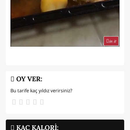
in it
OY VER:
Bu tarife kaç yıldız verirsiniz?
KAÇ KALORİ: