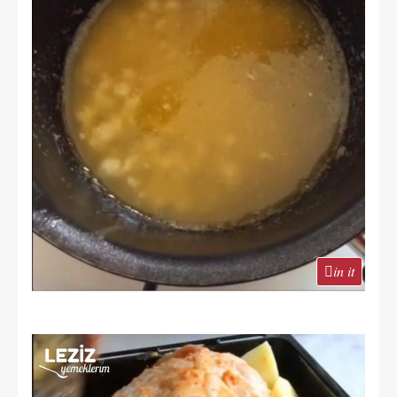
in it