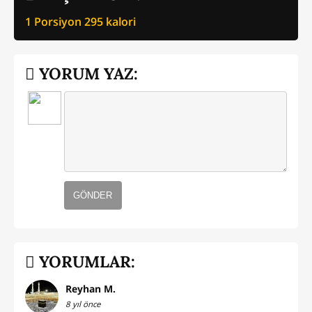
1 Porsiyon
295
kalori
YORUM YAZ:
GÖNDER
YORUMLAR:
Reyhan M.
8 yıl önce