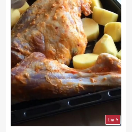
in it