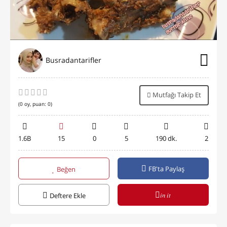
Busradantarifler
Mutfağı Takip Et
(
0
oy, puan:
0
)
1.6B
15
0
5
190 dk.
2
FB'ta Paylaş
Beğen
in it
Deftere Ekle