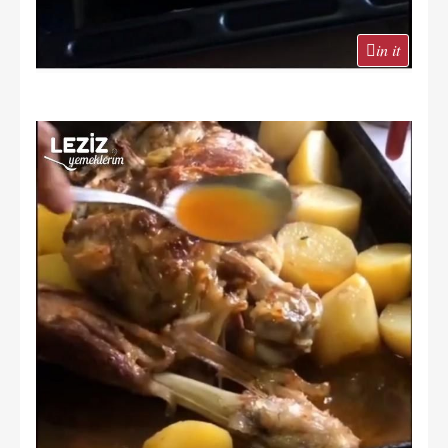
in it