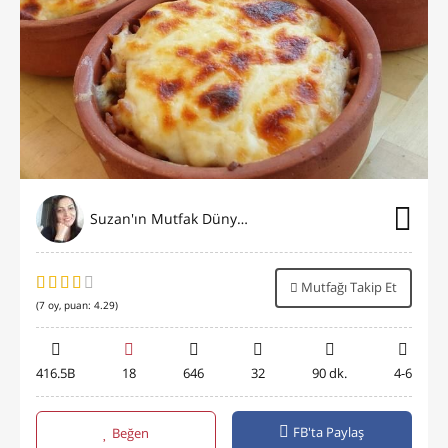
Suzan'ın Mutfak Dünyası
Mutfağı Takip Et
(
7
oy, puan:
4.29
)
416.5B
18
646
32
90 dk.
4-6
FB'ta Paylaş
Beğen