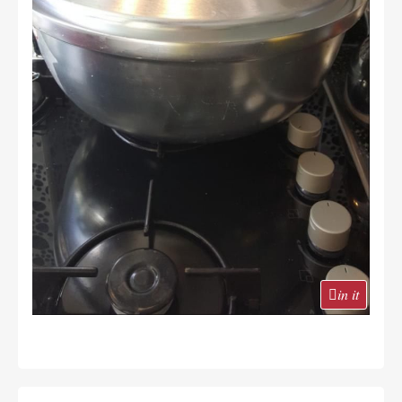
in it