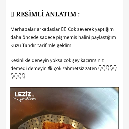
RESİMLİ ANLATIM :
Merhabalar arkadaşlar 🙋‍♀️ Çok severek yaptığım
daha öncede sadece pişmemiş halini paylaştığım
Kuzu Tandır tarifimle geldim.
Kesinlikle deneyin yoksa çok şey kaçırırsınız
demedi demeyin 😄 çok zahmetsiz zaten 👇👇👇👇👇
👇👇👇👇