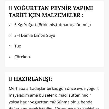
YOĞURTTAN PEYNİR YAPIMI
TARİFİ İÇİN MALZEMELER :
5 Kg. Yoğurt (Beklemiş,tutmamış,sünmüş)
3-4 Damla Limon Suyu
Tuz
Çörekotu
HAZIRLANIŞI:
Merhaba arkadaşlar birkaç gün önce evde yoğurt
mayaladım ama bu sefer olmadı sütten midir
yoksa hazır yoğurttan mı? Sünme oldu, bende
değerlendirmek istedim. Sütten peynir yapıldığını