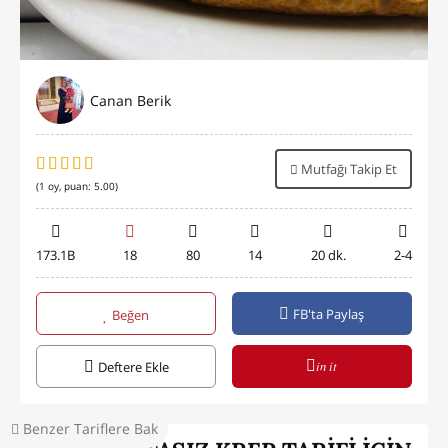
Canan Berik
Mutfağı Takip Et
(
1
oy, puan:
5.00
)
173.1B
18
80
14
20 dk.
2-4
FB'ta Paylaş
Beğen
in it
Deftere Ekle
Benzer Tariflere Bak