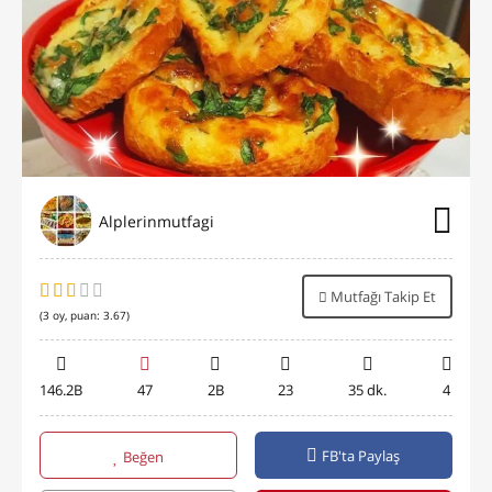
Alplerinmutfagi
Mutfağı Takip Et
(
3
oy, puan:
3.67
)
146.2B
47
2B
23
35 dk.
4
FB'ta Paylaş
Beğen