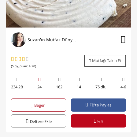
Suzan'ın Mutfak Dünyası
Mutfağı Takip Et
(
5
oy, puan:
4.20
)
234.2B
24
162
14
75 dk.
4-6
FB'ta Paylaş
Beğen
in it
Deftere Ekle