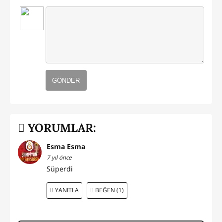
GÖNDER
YORUMLAR:
Esma Esma
7 yıl önce
Süperdi
YANITLA
BEĞEN (1)