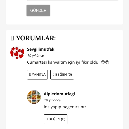
GÖNDER
YORUMLAR:
Sevgilimutfak
10 yıl önce
Cumartesi kahvaltım için iyi fikir oldu. 😊😊
YANITLA
BEĞEN (0)
Alplerinmutfagi
10 yıl önce
Ins yapıp begenırsınız
BEĞEN (0)