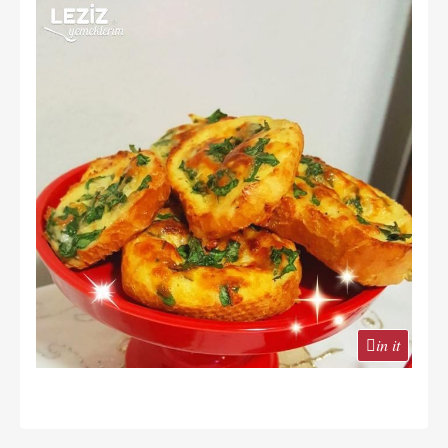
in it