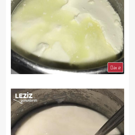
in it