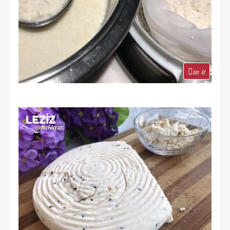
in it