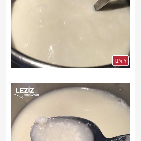
in it