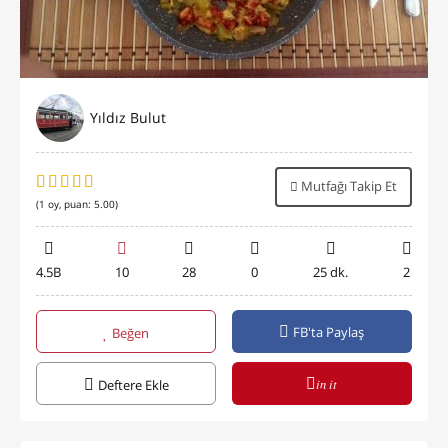
Yıldız Bulut
Mutfağı Takip Et
(
1
oy, puan:
5.00
)
4.5B
10
28
0
25 dk.
2
FB'ta Paylaş
Beğen
in it
Deftere Ekle