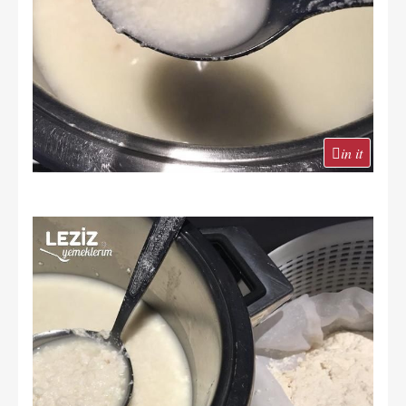
in it