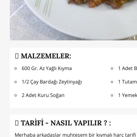
MALZEMELER:
600 Gr. Az Yağlı Kıyma
1 Adet 
1/2 Çay Bardağı Zeytinyağı
1 Tuta
2 Adet Kuru Soğan
1 Yemek 
TARİFİ - NASIL YAPILIR ? :
Merhaba arkadaşlar muhteşem bir kıymalı harç tarifi fav