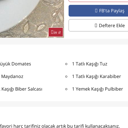
FB'ta Paylaş
Deftere Ekle
in it
Büyük Domates
1 Tatlı Kaşığı Tuz
m Maydanoz
1 Tatlı Kaşığı Karabiber
Kaşığı Biber Salcası
1 Yemek Kaşığı Pulbiber
ori harç tarifiniz olacak artık bu tarifi kullanacaksanız.