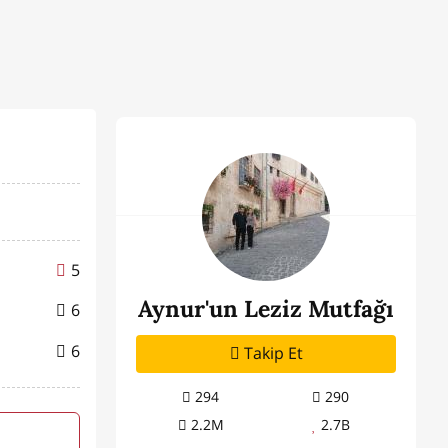
5
Aynur'un Leziz Mutfağı
6
6
Takip Et
294
290
2.2M
2.7B