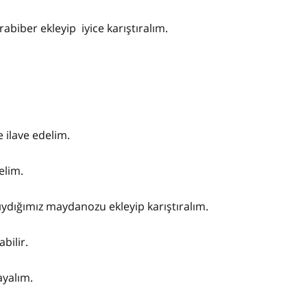
abiber ekleyip iyice karıştıralım.
 ilave edelim.
elim.
ydığımız maydanozu ekleyip karıştıralım.
bilir.
ayalım.