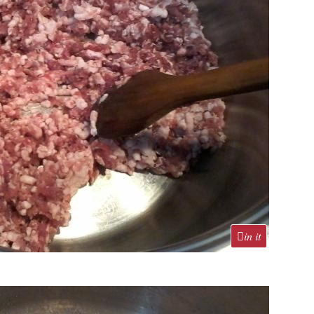
in it