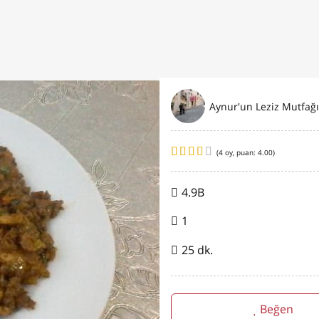
Aynur'un Leziz Mutfağı
(
4
oy, puan:
4.00
)
4.9B
1
25 dk.
Beğen