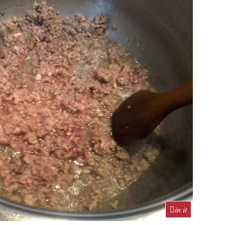
in it