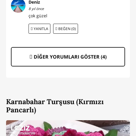
Deniz
8 yıl önce
çok güzel
YANITLA
BEĞEN (0)
DİĞER YORUMLARI GÖSTER (
4
)
Karnabahar Turşusu (Kırmızı
Pancarlı)