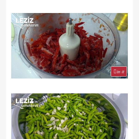
in it