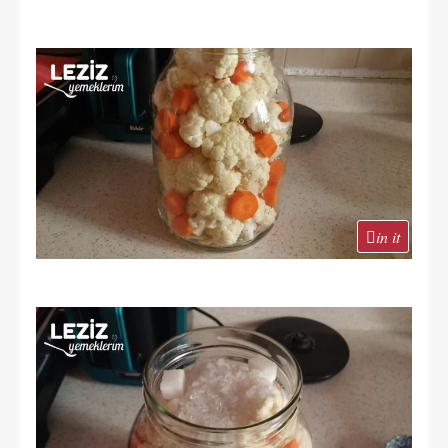
in it