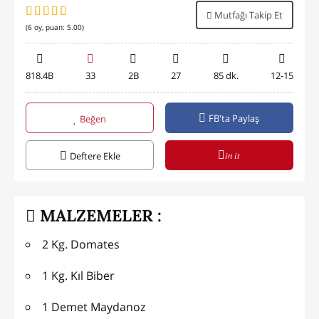
Mutfağı Takip Et
(
6
oy, puan:
5.00
)
818.4B
33
2B
27
85 dk.
12-15
FB'ta Paylaş
Beğen
in it
Deftere Ekle
MALZEMELER :
2 Kg. Domates
1 Kg. Kıl Biber
1 Demet Maydanoz