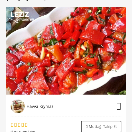
Havva Kıymaz
Mutfağı Takip Et
(
6
oy, puan:
5.00
)