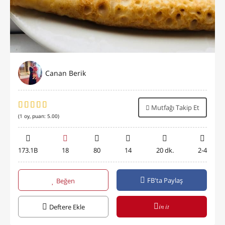
Canan Berik
Mutfağı Takip Et
(
1
oy, puan:
5.00
)
173.1B
18
80
14
20 dk.
2-4
FB'ta Paylaş
Beğen
in it
Deftere Ekle