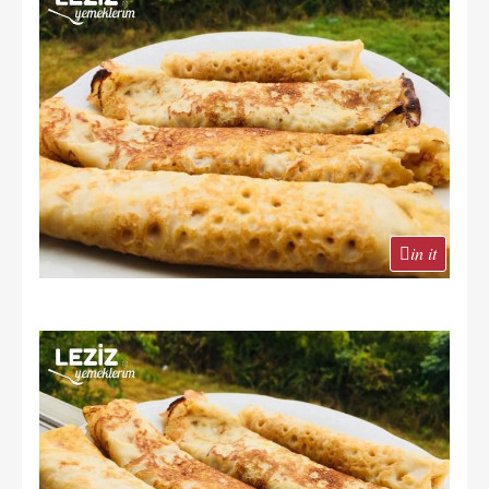
in it