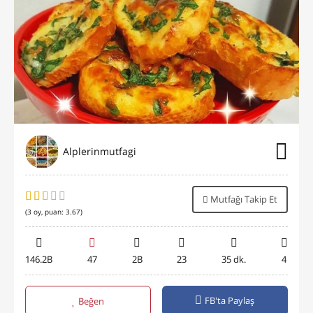
Alplerinmutfagi
Mutfağı Takip Et
(
3
oy, puan:
3.67
)
146.2B
47
2B
23
35 dk.
4
FB'ta Paylaş
Beğen