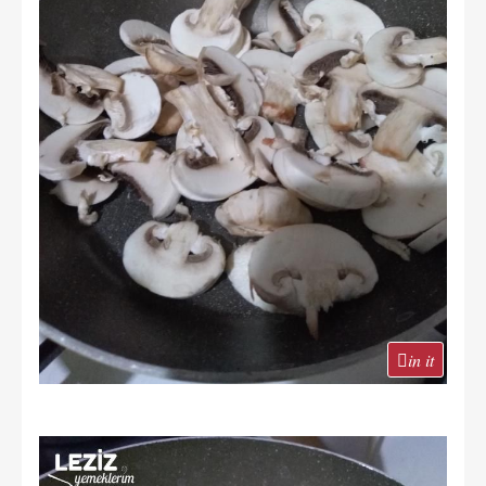
in it