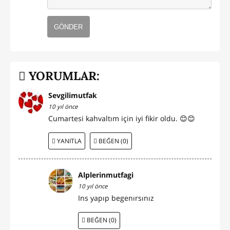
GÖNDER
YORUMLAR:
Sevgilimutfak
10 yıl önce
Cumartesi kahvaltım için iyi fikir oldu. 😊😊
YANITLA
BEĞEN (0)
Alplerinmutfagi
10 yıl önce
Ins yapıp begenırsınız
BEĞEN (0)