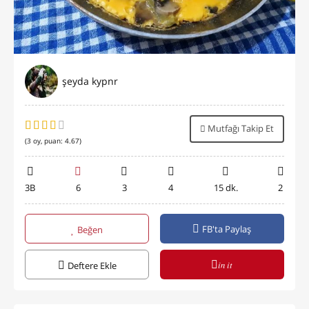
şeyda kypnr
Mutfağı Takip Et
(
3
oy, puan:
4.67
)
3B
6
3
4
15 dk.
2
FB'ta Paylaş
Beğen
in it
Deftere Ekle