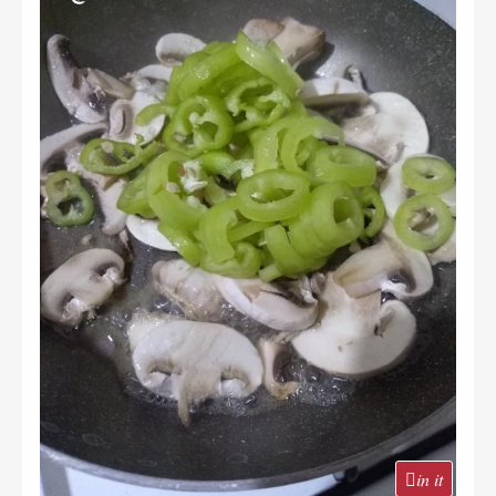
in it