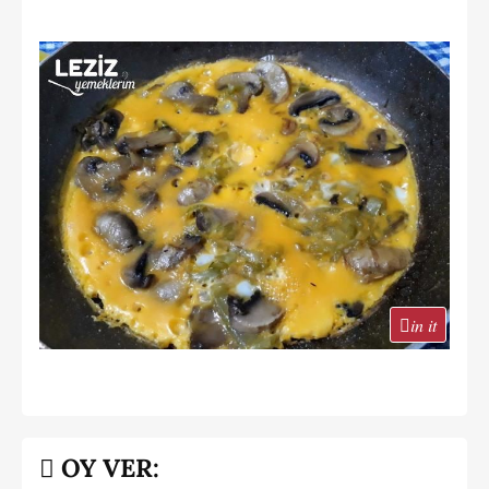
in it
OY VER: