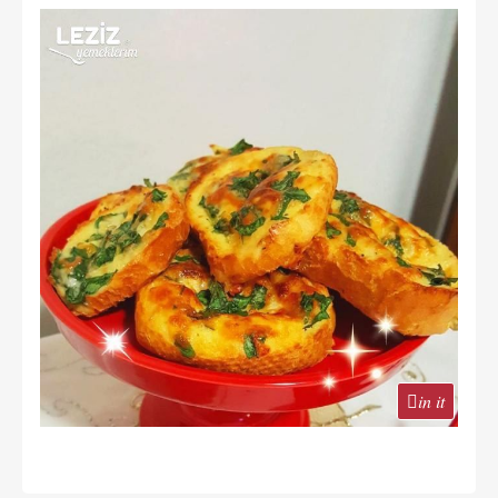
in it