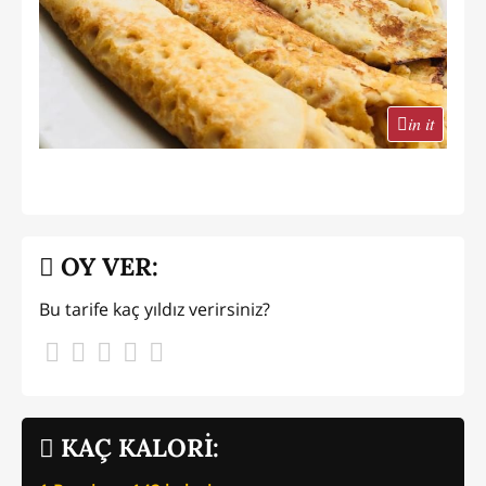
in it
OY VER:
Bu tarife kaç yıldız verirsiniz?
KAÇ KALORİ: