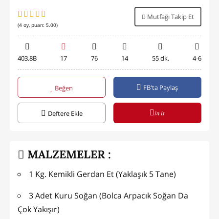
Mutfağı Takip Et
(
4
oy, puan:
5.00
)
403.8B
17
76
14
55 dk.
4-6
FB'ta Paylaş
Beğen
in it
Deftere Ekle
MALZEMELER :
1 Kg. Kemikli Gerdan Et (Yaklaşık 5 Tane)
3 Adet Kuru Soğan (Bolca Arpacık Soğan Da
Çok Yakışır)