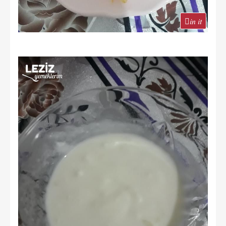
in it