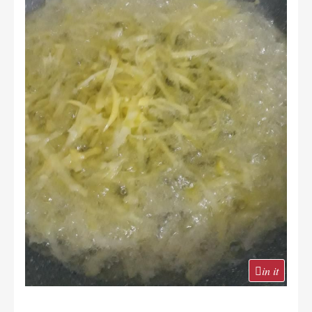
in it