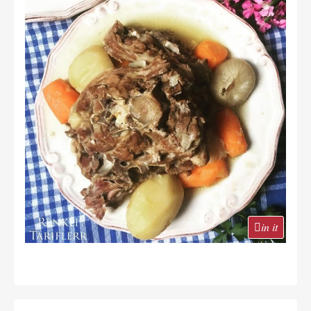
in it