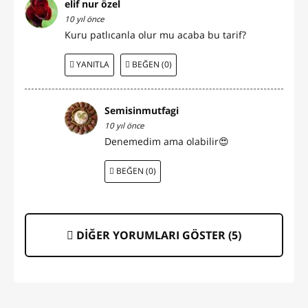
elif nur özel
10 yıl önce
Kuru patlıcanla olur mu acaba bu tarif?
YANITLA
BEĞEN (0)
Semisinmutfagi
10 yıl önce
Denemedim ama olabilir😍
BEĞEN (0)
DİĞER YORUMLARI GÖSTER (
5
)