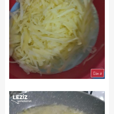
in it