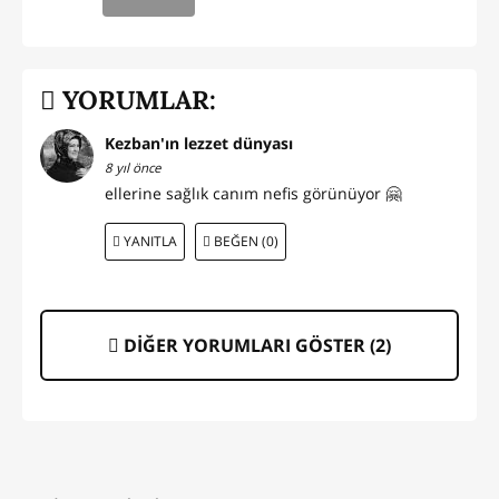
YORUMLAR:
Kezban'ın lezzet dünyası
8 yıl önce
ellerine sağlık canım nefis görünüyor 🤗
YANITLA
BEĞEN (0)
DİĞER YORUMLARI GÖSTER (
2
)