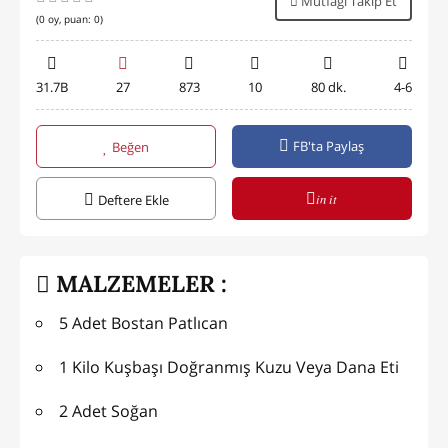
Mutfağı Takip Et
(
0
oy, puan:
0
)
31.7B
27
873
10
80 dk.
4-6
FB'ta Paylaş
Beğen
in it
Deftere Ekle
MALZEMELER :
5 Adet Bostan Patlıcan
1 Kilo Kuşbaşı Doğranmış Kuzu Veya Dana Eti
2 Adet Soğan