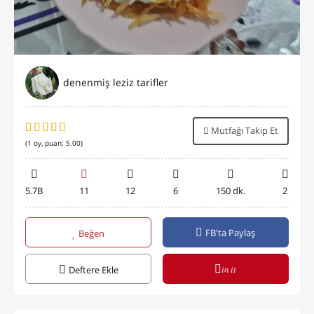
denenmiş leziz tarifler
Mutfağı Takip Et
(
1
oy, puan:
5.00
)
5.7B
11
12
6
150 dk.
2
FB'ta Paylaş
Beğen
in it
Deftere Ekle