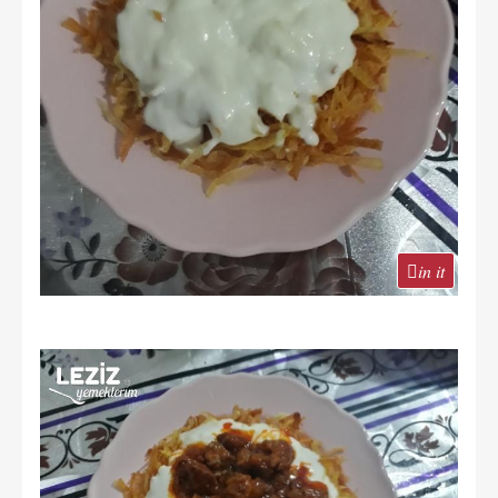
in it