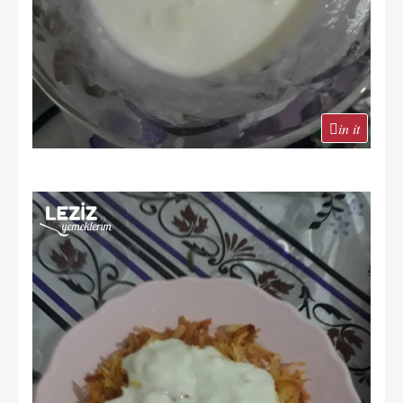
in it