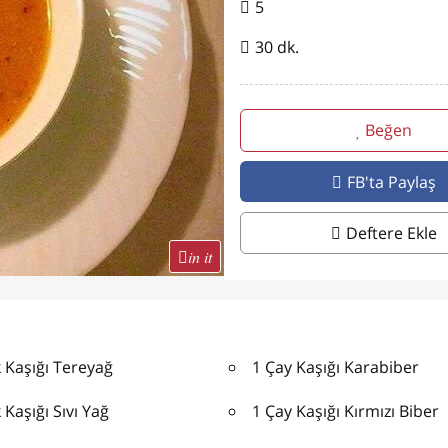
5
30 dk.
Beğen
FB'ta Paylaş
Deftere Ekle
in it
 Kaşığı Tereyağ
1 Çay Kaşığı Karabiber
Kaşığı Sıvı Yağ
1 Çay Kaşığı Kırmızı Biber