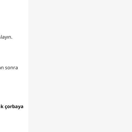
layın.
an sonra
rak çorbaya