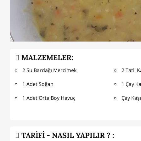
MALZEMELER:
2 Su Bardağı Mercimek
2 Tatlı 
1 Adet Soğan
1 Çay Ka
1 Adet Orta Boy Havuç
Çay Kaş
TARİFİ - NASIL YAPILIR ? :