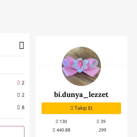
2
bi.dunya_lezzet
2
8
Takip Et
130
39
440.8B
299