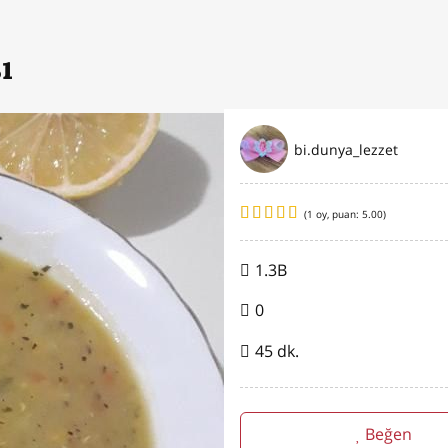
ı
bi.dunya_lezzet
(
1
oy, puan:
5.00
)
1.3B
0
45 dk.
Beğen