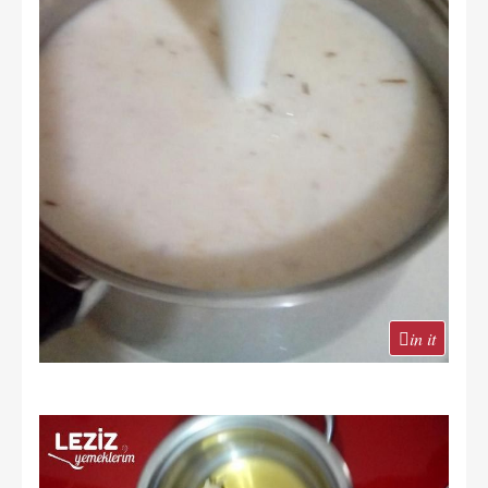
in it