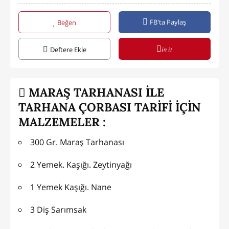
FB'ta Paylaş
Beğen
in it
Deftere Ekle
MARAŞ TARHANASI İLE
TARHANA ÇORBASI TARİFİ İÇİN
MALZEMELER :
300 Gr. Maraş Tarhanası
2 Yemek. Kaşığı. Zeytinyağı
1 Yemek Kaşığı. Nane
3 Diş Sarımsak