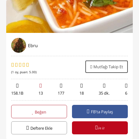
Ebru
Mutfağı Takip Et
(
1
oy, puan:
5.00
)
158.1B
13
177
18
35 dk.
6
FB'ta Paylaş
Beğen
in it
Deftere Ekle