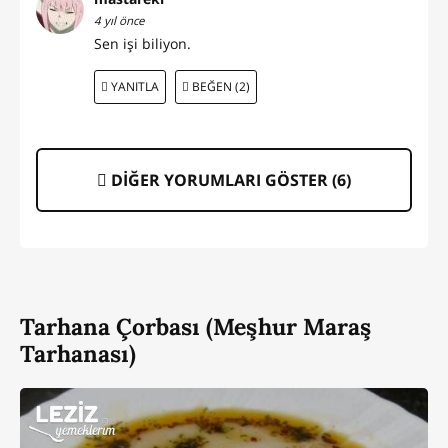
4 yıl önce
Sen işi biliyon.
YANITLA
BEĞEN (2)
DİĞER YORUMLARI GÖSTER (
6
)
Tarhana Çorbası (Meşhur Maraş
Tarhanası)