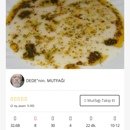
DEDE"nin. MUTFAĞI
Mutfağı Takip Et
(
2
oy, puan:
5.00
)
32.6B
8
30
4
22 dk.
10-12