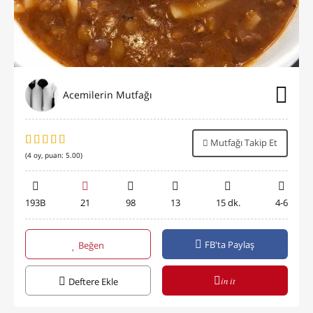
Acemilerin Mutfağı
Mutfağı Takip Et
(
4
oy, puan:
5.00
)
193B
21
98
13
15 dk.
4-6
FB'ta Paylaş
Beğen
in it
Deftere Ekle