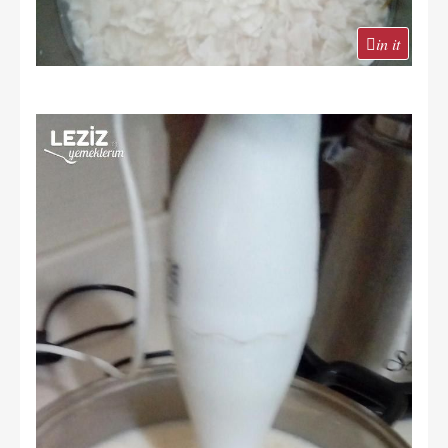
in it