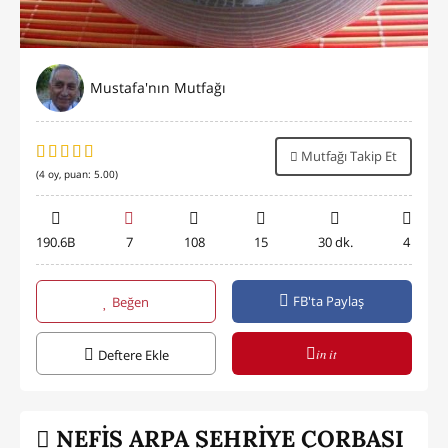
Mustafa'nın Mutfağı
Mutfağı Takip Et
(
4
oy, puan:
5.00
)
190.6B
7
108
15
30 dk.
4
FB'ta Paylaş
Beğen
in it
Deftere Ekle
NEFİS ARPA ŞEHRİYE ÇORBASI