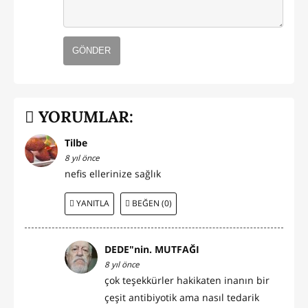
GÖNDER
YORUMLAR:
Tilbe
8 yıl önce
nefis ellerinize sağlık
YANITLA
BEĞEN (0)
DEDE"nin. MUTFAĞI
8 yıl önce
çok teşekkürler hakikaten inanın bir
çeşit antibiyotik ama nasıl tedarik