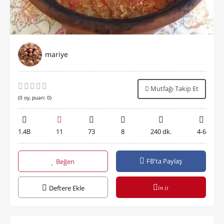
mariye
Mutfağı Takip Et
(
0
oy, puan:
0
)
1.4B
11
73
8
240 dk.
4-6
FB'ta Paylaş
Beğen
in it
Deftere Ekle