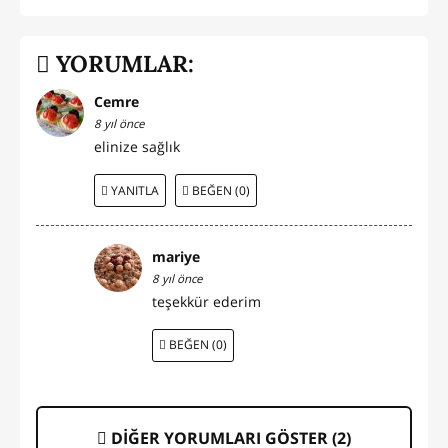
YORUMLAR:
Cemre
8 yıl önce
elinize sağlık
YANITLA
BEĞEN (0)
mariye
8 yıl önce
teşekkür ederim
BEĞEN (0)
DİĞER YORUMLARI GÖSTER (
2
)