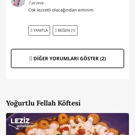
7 yıl önce
Cok lezzetli olacağından eminim
YANITLA
BEĞEN (1)
DİĞER YORUMLARI GÖSTER (
2
)
Yoğurtlu Fellah Köftesi