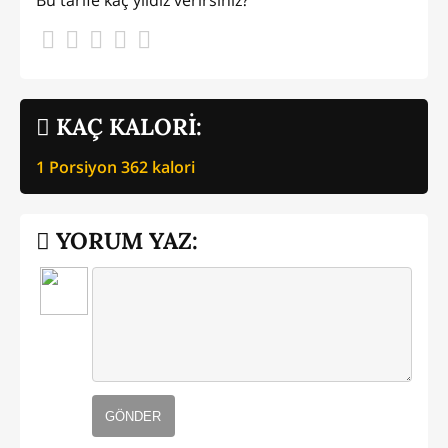
KAÇ KALORİ:
1 Porsiyon
362
kalori
YORUM YAZ:
GÖNDER