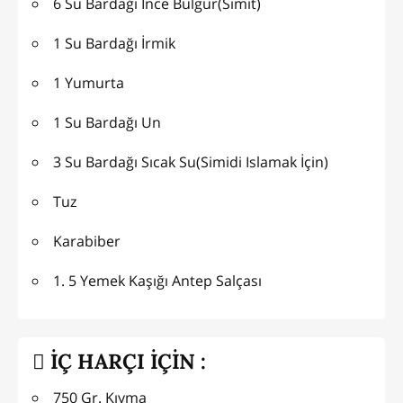
6 Su Bardağı İnce Bulgur(Simit)
1 Su Bardağı İrmik
1 Yumurta
1 Su Bardağı Un
3 Su Bardağı Sıcak Su(Simidi Islamak İçin)
Tuz
Karabiber
1. 5 Yemek Kaşığı Antep Salçası
İÇ HARÇI İÇİN :
750 Gr. Kıyma