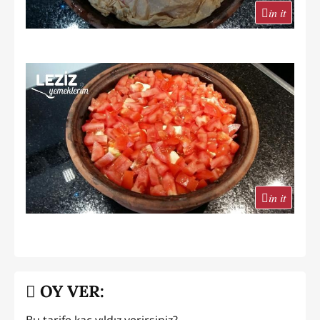
in it
in it
OY VER:
Bu tarife kaç yıldız verirsiniz?