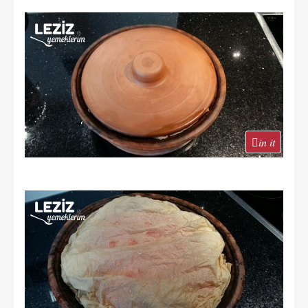
in it