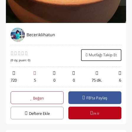
Beceriklihatun
Mutfağı Takip Et
(
0
oy, puan:
0
)
720
5
0
0
75 dk.
6
FB'ta Paylaş
Beğen
in it
Deftere Ekle