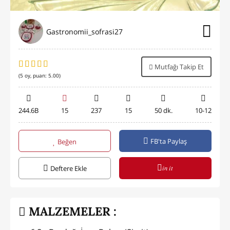
Gastronomii_sofrasi27
Mutfağı Takip Et
(
5
oy, puan:
5.00
)
244.6B
15
237
15
50 dk.
10-12
FB'ta Paylaş
Beğen
in it
Deftere Ekle
MALZEMELER :