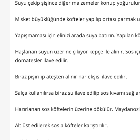
Suyu çekip şişince diğer malzemeler konup yoğurulu
Misket büyüklüğünde köfteler yapılıp ortası parmak ucu
Yapışmaması için elinizi arada suya batırın. Yapılan k
Haşlanan suyun üzerine çıkıyor kepçe ile alınır. Sos i
domatesler ilave edilir.
Biraz pişirilip ateşten alınır nar ekşisi ilave edilir.
Salça kullanılırsa biraz su ilave edilip sos kıvamı sağla
Hazırlanan sos köftelerin üzerine dökülür. Maydanozla
Alt üst edilerek sosla köfteler karıştırılır.