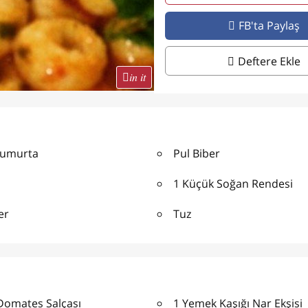
FB'ta Paylaş
Deftere Ekle
in it
Yumurta
Pul Biber
1 Küçük Soğan Rendesi
er
Tuz
 Domates Salçası
1 Yemek Kaşığı Nar Ekşisi