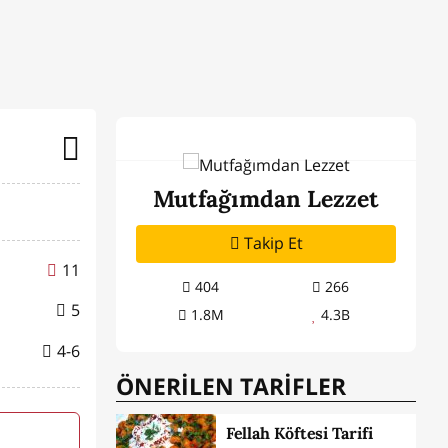
Mutfağımdan Lezzet
Takip Et
11
404
266
5
1.8M
4.3B
4-6
ÖNERİLEN TARİFLER
Fellah Köftesi Tarifi