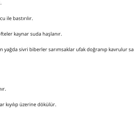
r.
 ile bastırılır.
öfteler kaynar suda haşlanır.
çin yağda sivri biberler sarımsaklar ufak doğranıp kavrulur s
nır.
r kıyılıp üzerine dökülür.