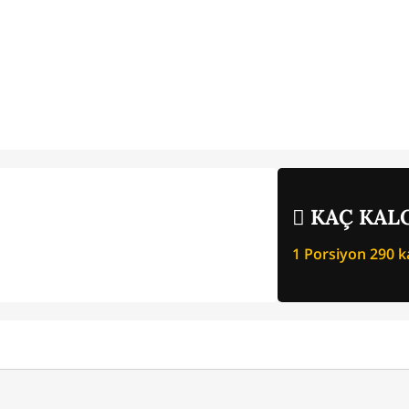
KAÇ KALO
1 Porsiyon
290
ka