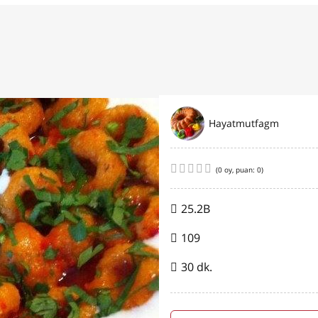
Hayatmutfagm
(
0
oy, puan:
0
)
25.2B
109
30 dk.