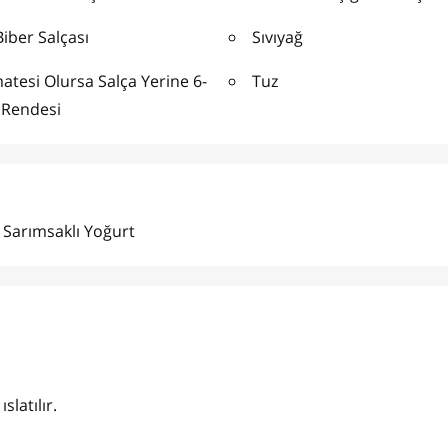
Biber Salçası
Sıvıyağ
tesi Olursa Salça Yerine 6-
Tuz
 Rendesi
 Sarımsaklı Yoğurt
slatılır.