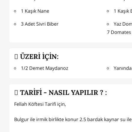
1 Kaşık Nane
1 Kaşık 
3 Adet Sivri Biber
Yaz Doma
7 Domates
ÜZERİ İÇİN:
1/2 Demet Maydanoz
Yanında
TARİFİ - NASIL YAPILIR ? :
Fellah Köftesi Tarifi için,
Bulgur ile irmik birlikte konur 2.5 bardak kaynar su ile ı