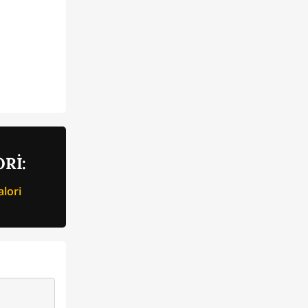
Rİ:
lori