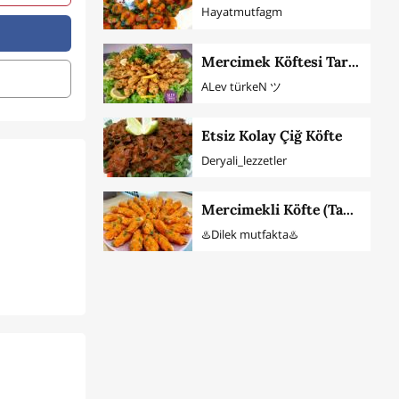
Hayatmutfagm
Mercimek Köftesi Tarifi
ALev türkeN ツ
Etsiz Kolay Çiğ Köfte
Deryali_lezzetler
Mercimekli Köfte (Tam Kıvamında)
♨️Dilek mutfakta♨️