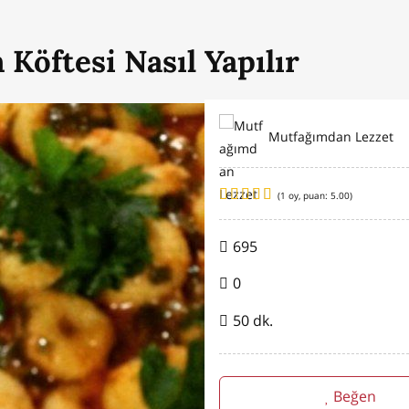
h Köftesi Nasıl Yapılır
Mutfağımdan Lezzet
(
1
oy, puan:
5.00
)
695
0
50 dk.
Beğen