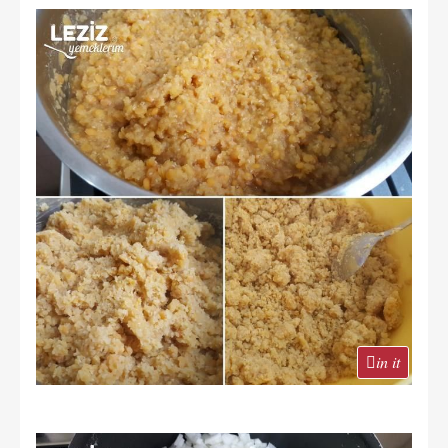
in it