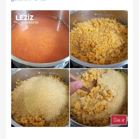
in it