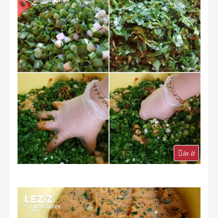
in it