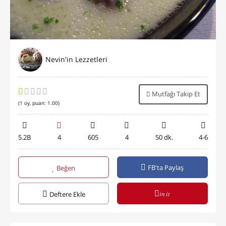
Nevin'in Lezzetleri
Mutfağı Takip Et
(
1
oy, puan:
1.00
)
5.2B
4
605
4
50 dk.
4-6
FB'ta Paylaş
Beğen
in it
Deftere Ekle