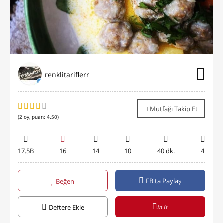
renklitariflerr
Mutfağı Takip Et
(
2
oy, puan:
4.50
)
17.5B
16
14
10
40 dk.
4
FB'ta Paylaş
Beğen
in it
Deftere Ekle