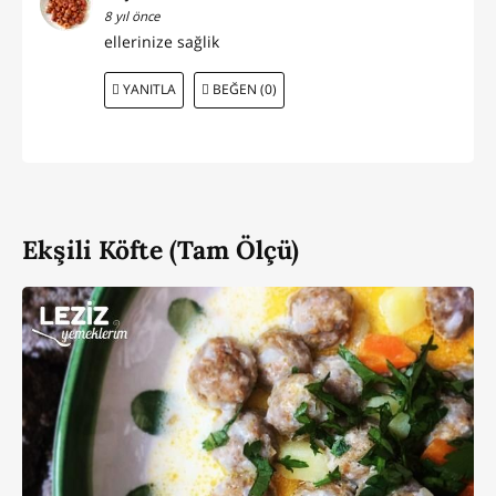
8 yıl önce
ellerinize sağlik
YANITLA
BEĞEN (0)
Ekşili Köfte (Tam Ölçü)