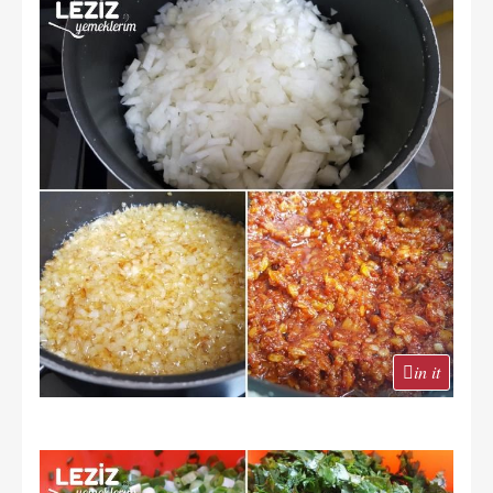
in it