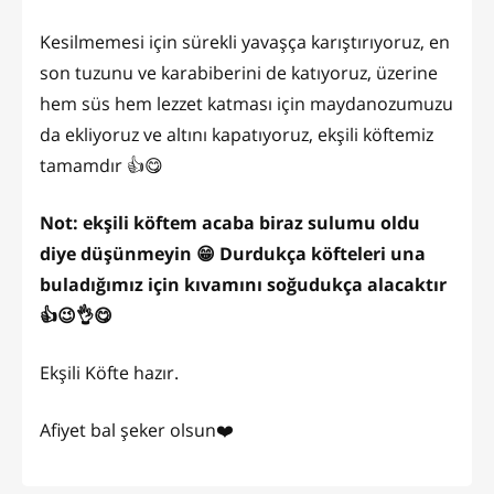
Kesilmemesi için sürekli yavaşça karıştırıyoruz, en
son tuzunu ve karabiberini de katıyoruz, üzerine
hem süs hem lezzet katması için maydanozumuzu
da ekliyoruz ve altını kapatıyoruz, ekşili köftemiz
tamamdır 👍😋
Not: ekşili köftem acaba biraz sulumu oldu
diye düşünmeyin 😁 Durdukça köfteleri una
buladığımız için kıvamını soğudukça alacaktır
👍😉👌😋
Ekşili Köfte hazır.
Afiyet bal şeker olsun❤️