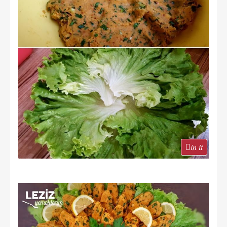
in it