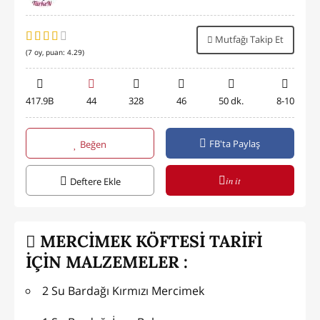
Mutfağı Takip Et
(
7
oy, puan:
4.29
)
417.9B
44
328
46
50 dk.
8-10
FB'ta Paylaş
Beğen
in it
Deftere Ekle
MERCİMEK KÖFTESİ TARİFİ
İÇİN MALZEMELER :
2 Su Bardağı Kırmızı Mercimek