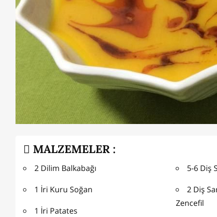
MALZEMELER :
2 Dilim Balkabağı
5-6 Diş 
1 İri Kuru Soğan
2 Diş S
Zencefil
1 İri Patates