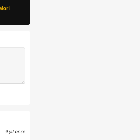
lori
9 yıl önce