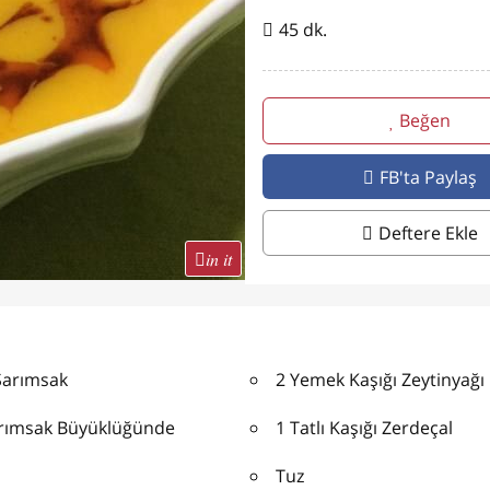
45 dk.
Beğen
FB'ta Paylaş
Deftere Ekle
in it
Sarımsak
2 Yemek Kaşığı Zeytinyağı
arımsak Büyüklüğünde
1 Tatlı Kaşığı Zerdeçal
Tuz