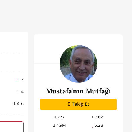
7
Mustafa'nın Mutfağı
4
4-6
Takip Et
777
562
4.9M
5.2B