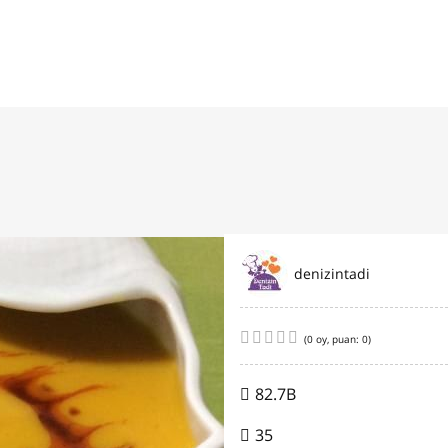
denizintadi
(
0
oy, puan:
0
)
82.7B
35