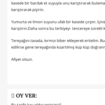
kasede bir bardak et suyuyla unu karıştırarak bulama
karıştırarak pişirin.
Yumurta ve limon suyunu ufak bir kasede çırpın. İçi
karıştırın.Daha sonra bu terbiyeyi tencereye sürekli k
Tereyağını tavada, kırmızı biber ekleyerek eritelim. B
edilirse gene tereyağında kızartılmış küp küp doğranm
Afiyet olsun.
OY VER:
Bu tarife kaç yıldız verirsiniz?