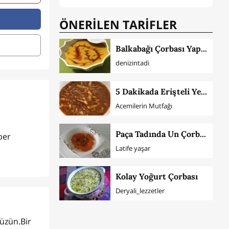
ÖNERİLEN TARİFLER
Balkabağı Çorbası Yapılışı
denizintadi
5 Dakikada Erişteli Yeşil Mercimek Çorbası
Acemilerin Mutfağı
Paça Tadında Un Çorbası
ber
Latife yaşar
Kolay Yoğurt Çorbası
Deryali_lezzetler
üzün.Bir