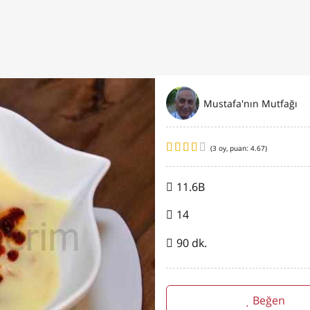
Mustafa'nın Mutfağı
(
3
oy, puan:
4.67
)
11.6B
14
90 dk.
Beğen