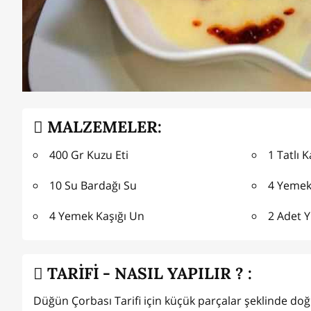
MALZEMELER:
400 Gr Kuzu Eti
1 Tatlı K
10 Su Bardağı Su
4 Yemek
4 Yemek Kaşığı Un
2 Adet Y
TARİFİ - NASIL YAPILIR ? :
Düğün Çorbası Tarifi için küçük parçalar şeklinde do