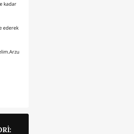
ne kadar
e ederek
elim.Arzu
Rİ: