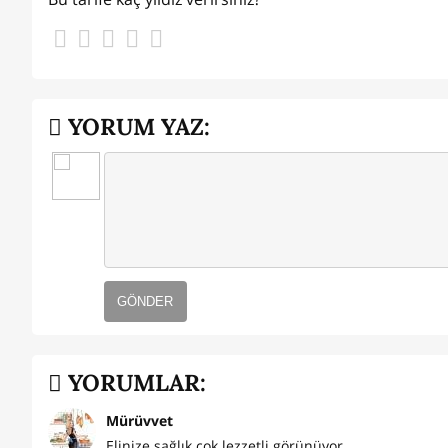
YORUM YAZ:
GÖNDER
YORUMLAR:
Mürüvvet
Elinize sağlık çok lezzetli görünüyor