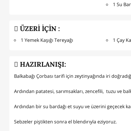
1 Su Ba
ÜZERİ İÇİN :
1 Yemek Kaşığı Tereyağı
1 Çay Ka
HAZIRLANIŞI:
Balkabağı Çorbası tarifi için zeytinyağında iri doğrad
Ardından patatesi, sarımsakları, zencefili, tuzu ve ba
Ardından bir su bardağı et suyu ve üzerini geçecek ka
Sebzeler piştikten sonra el blendırıyla eziyoruz.