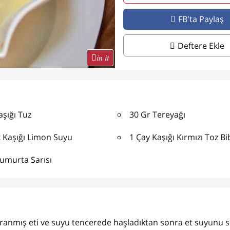
FB'ta Paylaş
Deftere Ekle
in it
aşığı Tuz
30 Gr Tereyağı
 Kaşığı Limon Suyu
1 Çay Kaşığı Kırmızı Toz Bi
umurta Sarısı
ğranmış eti ve suyu tencerede haşladıktan sonra et suyunu s