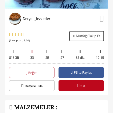
Deryali_lezzetler
Mutfağı Takip Et
(
6
oy, puan:
5.00
)
818.3B
33
2B
27
85 dk.
12-15
FB'ta Paylaş
Beğen
in it
Deftere Ekle
MALZEMELER :