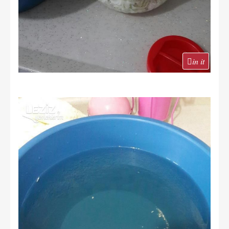
in it