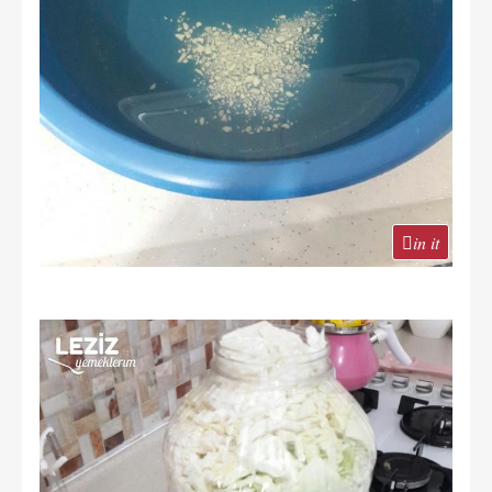
in it