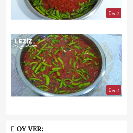
in it
in it
OY VER: