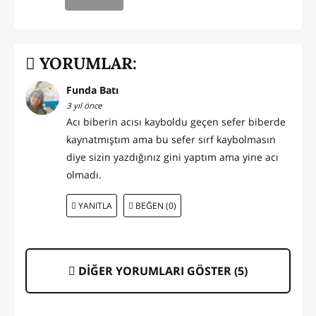
YORUMLAR:
Funda Batı
3 yıl önce
Acı biberin acısı kayboldu geçen sefer biberde
kaynatmıştım ama bu sefer sırf kaybolmasın
diye sizin yazdığınız gini yaptım ama yine acı
olmadı.
YANITLA
BEĞEN (0)
DİĞER YORUMLARI GÖSTER (
5
)