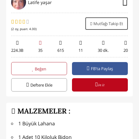
Latife yaşar
Mutfağı Takip Et
(
2
oy, puan:
4.00
)
224.3B
35
615
11
30 dk.
20
FB'ta Paylaş
Beğen
in it
Deftere Ekle
MALZEMELER :
1 Büyük Lahana
1 Adet 10 Kiloluk Bidon