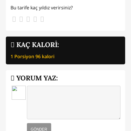
Bu tarife kaç yıldız verirsiniz?
KAÇ KALORİ:
1 Porsiyon
96
kalori
YORUM YAZ:
GÖNDER