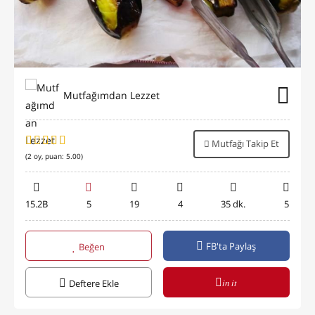
Mutfağımdan Lezzet
Mutfağı Takip Et
(
2
oy, puan:
5.00
)
15.2B
5
19
4
35 dk.
5
FB'ta Paylaş
Beğen
in it
Deftere Ekle