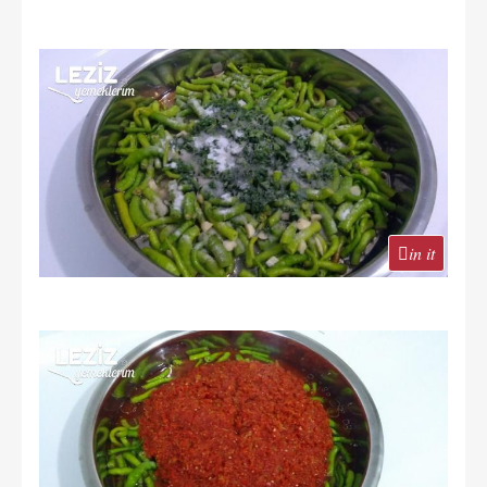
in it