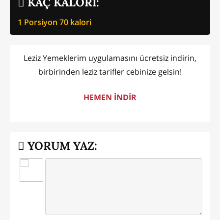
KAÇ KALORİ:
1 Porsiyon
70
kalori
Leziz Yemeklerim uygulamasını ücretsiz indirin,
birbirinden leziz tarifler cebinize gelsin!
HEMEN İNDİR
YORUM YAZ: