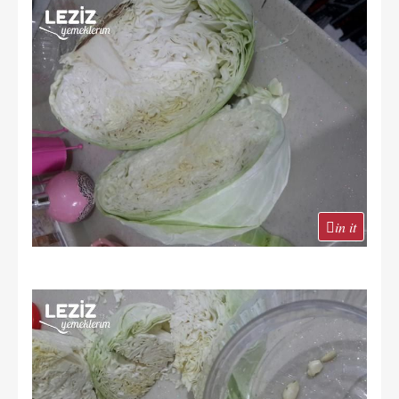
in it