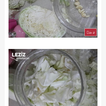
in it