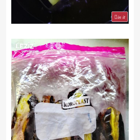
in it