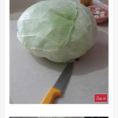
in it