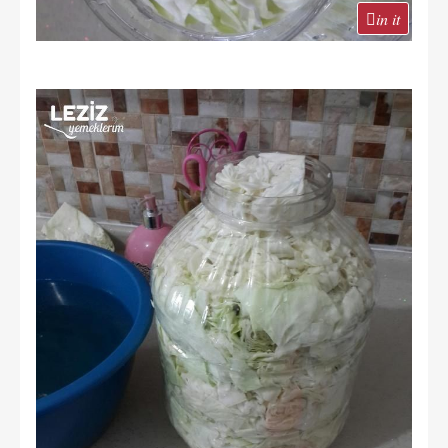
in it