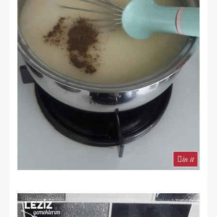
in it