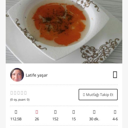
Latife yaşar
Mutfağı Takip Et
(
0
oy, puan:
0
)
112.5B
26
152
15
30 dk.
4-6