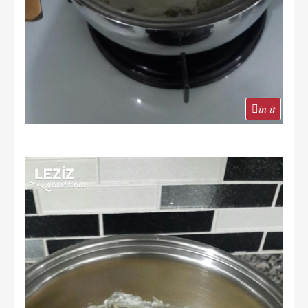
in it