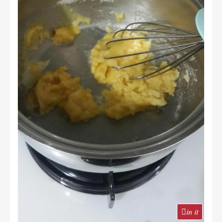
in it