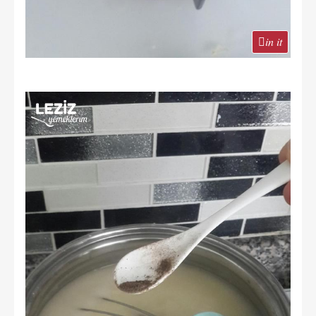
in it