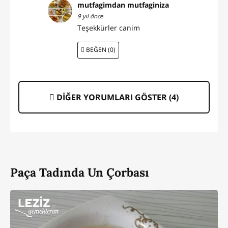
mutfagimdan mutfaginiza
9 yıl önce
Teşekkürler canim
BEĞEN (0)
DİĞER YORUMLARI GÖSTER (
4
)
Paça Tadında Un Çorbası