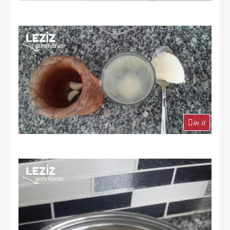
in it