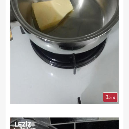
in it