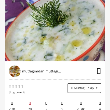
mutfagimdan mutfaginiza
Mutfağı Takip Et
(
0
oy, puan:
0
)
2.3B
20
2
9
20 dk.
4