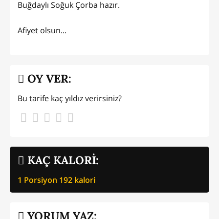
Buğdaylı Soğuk Çorba hazır.
Afiyet olsun...
OY VER:
Bu tarife kaç yıldız verirsiniz?
KAÇ KALORİ:
1 Porsiyon
192
kalori
YORUM YAZ: