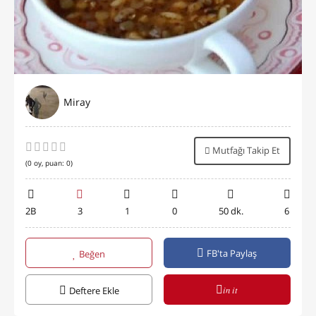
Miray
Mutfağı Takip Et
(
0
oy, puan:
0
)
2B
3
1
0
50 dk.
6
FB'ta Paylaş
Beğen
in it
Deftere Ekle