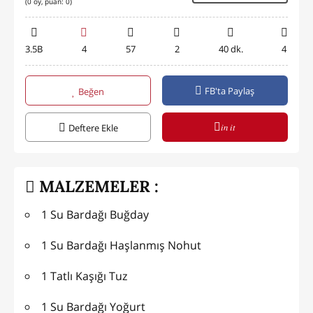
(
0
oy, puan:
0
)
3.5B
4
57
2
40 dk.
4
FB'ta Paylaş
Beğen
in it
Deftere Ekle
MALZEMELER :
1 Su Bardağı Buğday
1 Su Bardağı Haşlanmış Nohut
1 Tatlı Kaşığı Tuz
1 Su Bardağı Yoğurt