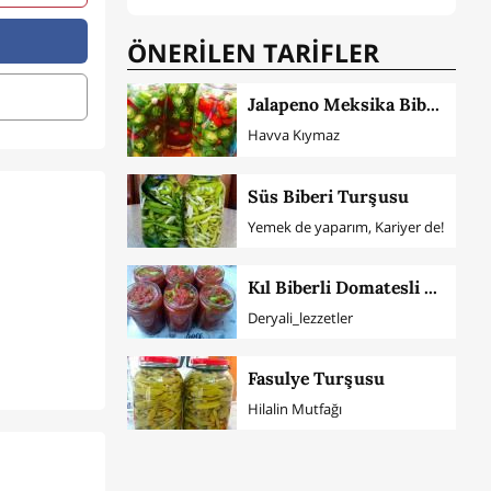
ÖNERİLEN TARİFLER
Jalapeno Meksika Biberi Turşusu
Havva Kıymaz
Süs Biberi Turşusu
Yemek de yaparım, Kariyer de!
Kıl Biberli Domatesli Acılı Sos
Deryali_lezzetler
Fasulye Turşusu
Hilalin Mutfağı