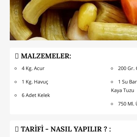
MALZEMELER:
4 Kg. Acur
200 Gr. 
1 Kg. Havuç
1 Su Ba
Kaya Tuzu
6 Adet Kelek
750 Ml. 
TARİFİ - NASIL YAPILIR ? :