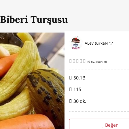
 Biberi Turşusu
ALev türkeN ツ
(
0
oy, puan:
0
)
50.1B
115
30 dk.
Beğen