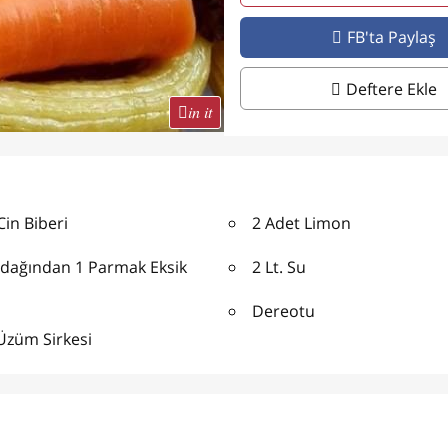
FB'ta Paylaş
Deftere Ekle
in it
Cin Biberi
2 Adet Limon
rdağından 1 Parmak Eksik
2 Lt. Su
Dereotu
Üzüm Sirkesi