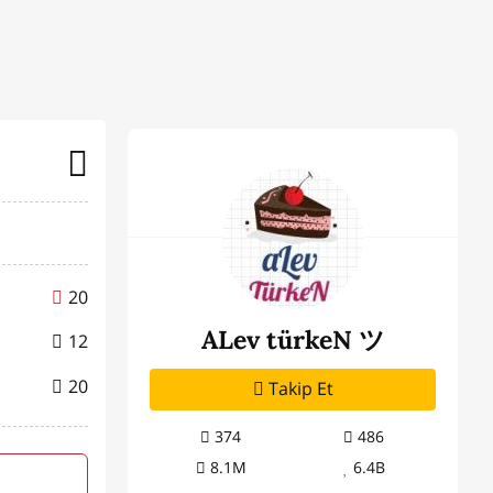
20
ALev türkeN ツ
12
20
Takip Et
374
486
8.1M
6.4B