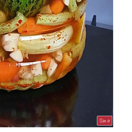
in it