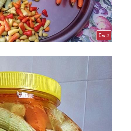
in it