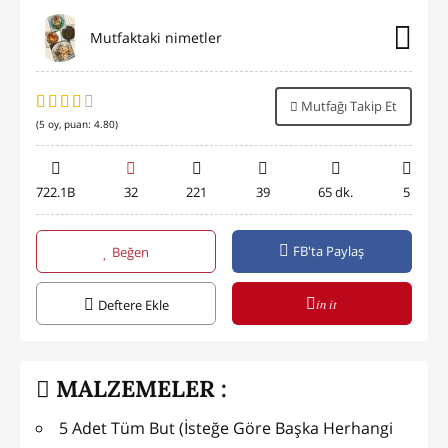
Mutfaktaki nimetler
Mutfağı Takip Et
(
5
oy, puan:
4.80
)
722.1B
32
221
39
65 dk.
5
FB'ta Paylaş
Beğen
in it
Deftere Ekle
MALZEMELER :
5 Adet Tüm But (İsteğe Göre Başka Herhangi