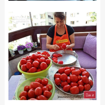
in it