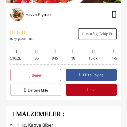
Havva Kıymaz
Mutfağı Takip Et
(
6
oy, puan:
5.00
)
510.2B
36
946
18
15 dk.
4-6
FB'ta Paylaş
Beğen
in it
Deftere Ekle
MALZEMELER :
1 Kg. Kapya Biber