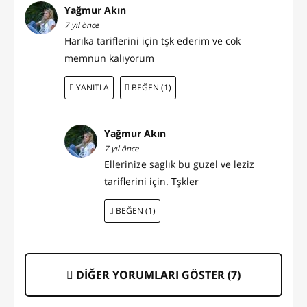
Yağmur Akın
7 yıl önce
Harıka tariflerini için tşk ederim ve cok
memnun kalıyorum
YANITLA
BEĞEN (1)
Yağmur Akın
7 yıl önce
Ellerinize saglık bu guzel ve leziz
tariflerini için. Tşkler
BEĞEN (1)
DİĞER YORUMLARI GÖSTER (
7
)