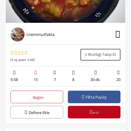
cnemmutfakta
Mutfağı Takip Et
(
3
oy, puan:
5.00
)
9.5B
15
7
8
30 dk.
20
FB'ta Paylaş
Beğen
in it
Deftere Ekle