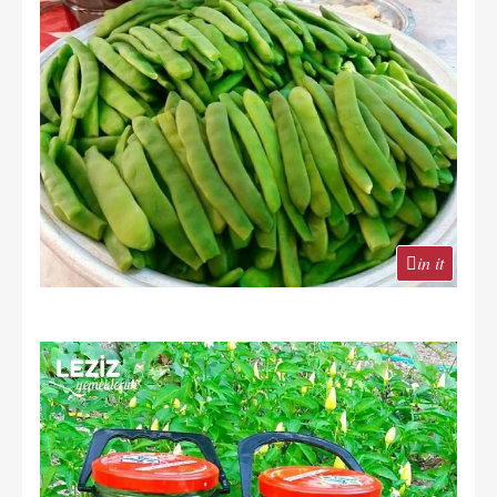
in it