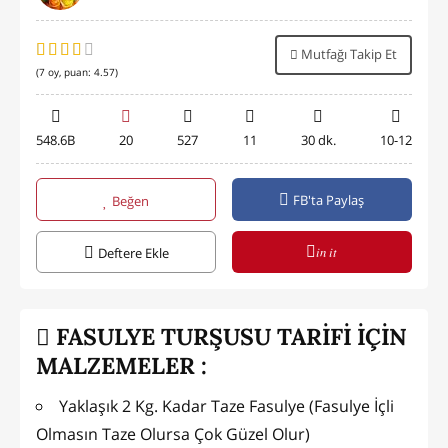
Mutfağı Takip Et
(
7
oy, puan:
4.57
)
548.6B
20
527
11
30 dk.
10-12
FB'ta Paylaş
Beğen
in it
Deftere Ekle
FASULYE TURŞUSU TARİFİ İÇİN
MALZEMELER :
Yaklaşık 2 Kg. Kadar Taze Fasulye (Fasulye İçli
Olmasın Taze Olursa Çok Güzel Olur)