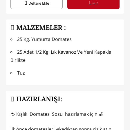
in it
Deftere Ekle
MALZEMELER :
25 Kg. Yumurta Domates
25 Adet 1/2 Kg. Lık Kavanoz Ve Yeni Kapakla
Birlikte
Tuz
HAZIRLANIŞI:
🍅 Kışlık Domates Sosu hazırlamak için 🍎
İlk önce domatesleri yıkadıktan sonra çizik atıp