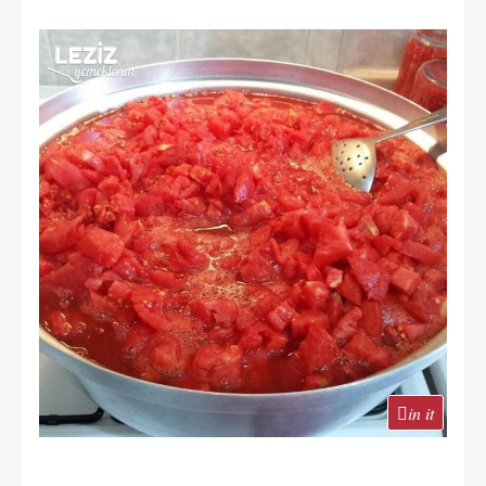
in it