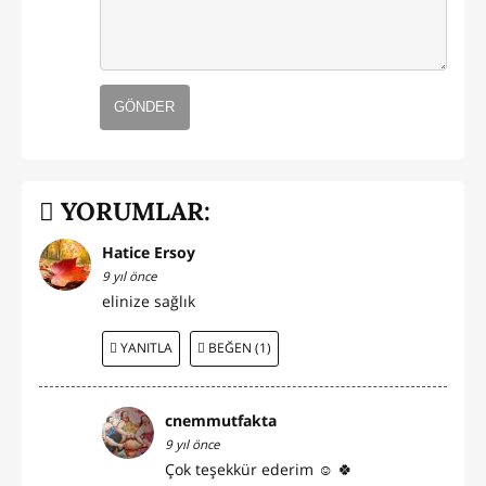
GÖNDER
YORUMLAR:
Hatice Ersoy
9 yıl önce
elinize sağlık
YANITLA
BEĞEN (1)
cnemmutfakta
9 yıl önce
Çok teşekkür ederim ☺️ 🍀