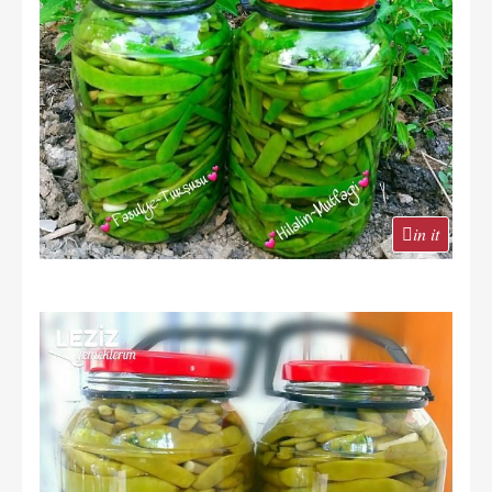
in it