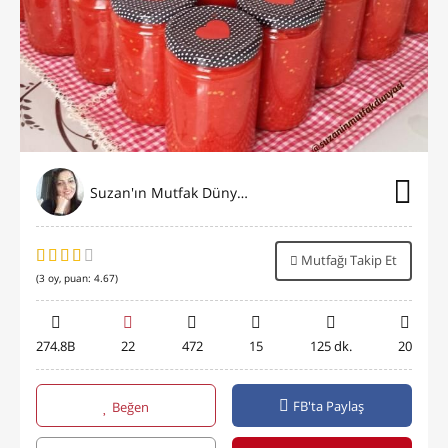
Suzan'ın Mutfak Dünyası
Mutfağı Takip Et
(
3
oy, puan:
4.67
)
274.8B
22
472
15
125 dk.
20
FB'ta Paylaş
Beğen