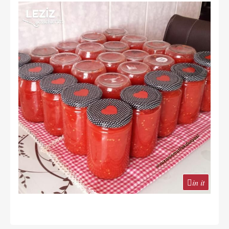
in it