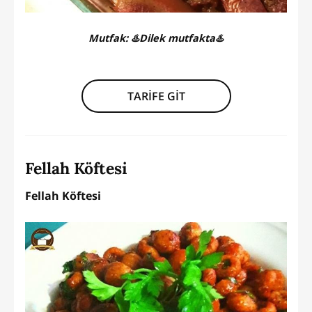
Mutfak:
♨️Dilek mutfakta♨️
TARİFE GİT
Fellah Köftesi
Fellah Köftesi