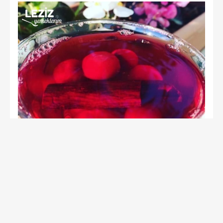
Mutfak:
oznurla_lezzet_arasi
TARİFE GİT