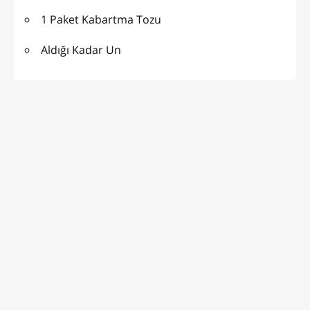
1 Paket Kabartma Tozu
Aldığı Kadar Un
İÇ HARÇI İÇİN :
Peynir Rendesi Lor
Doğranmış Maydanoz
ÜZERİ İÇİN :
1 Yumurta Sarısı
1 Çay Kaşığı Yoğurt