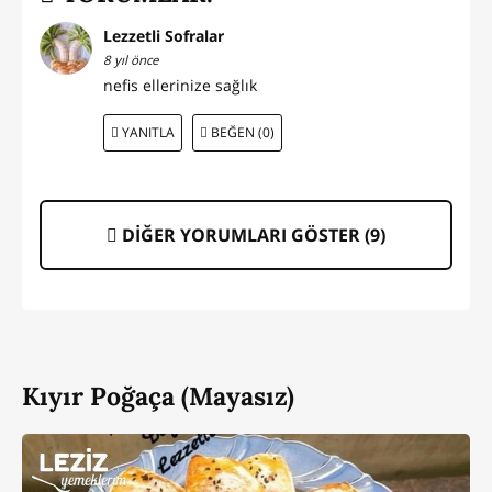
Lezzetli Sofralar
8 yıl önce
nefis ellerinize sağlık
YANITLA
BEĞEN (0)
DİĞER YORUMLARI GÖSTER (
9
)
Kıyır Poğaça (Mayasız)