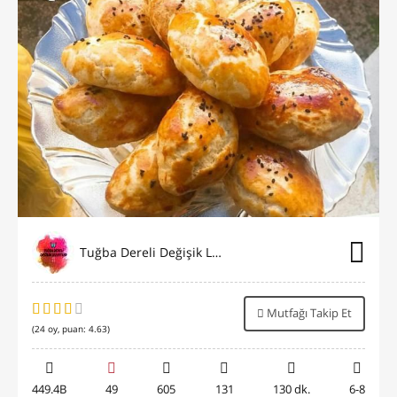
Tuğba Dereli Değişik Lezzetler
Mutfağı Takip Et
(
24
oy, puan:
4.63
)
449.4B
49
605
131
130 dk.
6-8