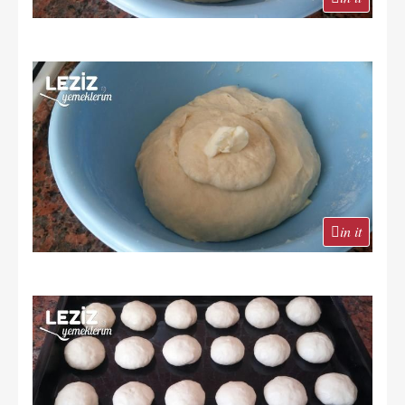
in it