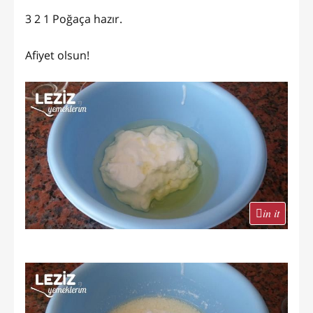
3 2 1 Poğaça hazır.
Afiyet olsun!
in it