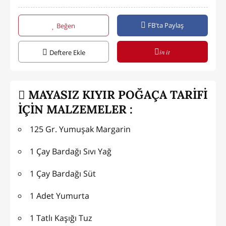
FB'ta Paylaş
Beğen
in it
Deftere Ekle
MAYASIZ KIYIR POĞAÇA TARİFİ
İÇİN MALZEMELER :
125 Gr. Yumuşak Margarin
1 Çay Bardağı Sıvı Yağ
1 Çay Bardağı Süt
1 Adet Yumurta
1 Tatlı Kaşığı Tuz