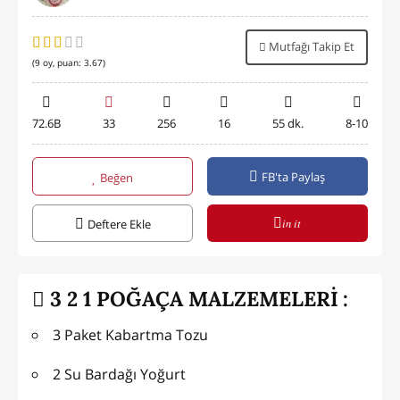
Mutfağı Takip Et
(
9
oy, puan:
3.67
)
72.6B
33
256
16
55 dk.
8-10
FB'ta Paylaş
Beğen
in it
Deftere Ekle
3 2 1 POĞAÇA MALZEMELERİ :
3 Paket Kabartma Tozu
2 Su Bardağı Yoğurt