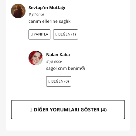
Sevtap'ın Mutfağı
8 yıl önce
canım ellerine sağlık
YANITLA
BEĞEN (1)
Nalan Kaba
8 yıl önce
sagol cnm benim😘
BEĞEN (0)
DİĞER YORUMLARI GÖSTER (
4
)