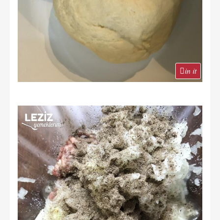
in it