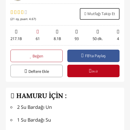
Mutfağı Takip Et
(
21
oy, puan:
4.67
)
217.1B
61
8.1B
93
50 dk.
4
FB'ta Paylaş
Beğen
in it
Deftere Ekle
HAMURU İÇİN :
2 Su Bardağı Un
1 Su Bardağı Su