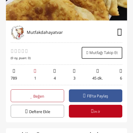
Mutfakdahayatvar
Mutfağı Takip Et
(
0
oy, puan:
0
)
789
1
4
3
45 dk.
6
FB'ta Paylaş
Beğen
in it
Deftere Ekle