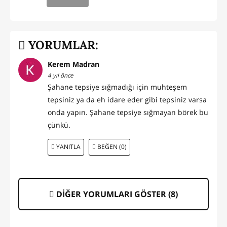
YORUMLAR:
Kerem Madran
4 yıl önce
Şahane tepsiye sığmadığı için muhteşem
tepsiniz ya da eh idare eder gibi tepsiniz varsa
onda yapın. Şahane tepsiye sığmayan börek bu
çünkü.
YANITLA
BEĞEN (0)
DİĞER YORUMLARI GÖSTER (
8
)