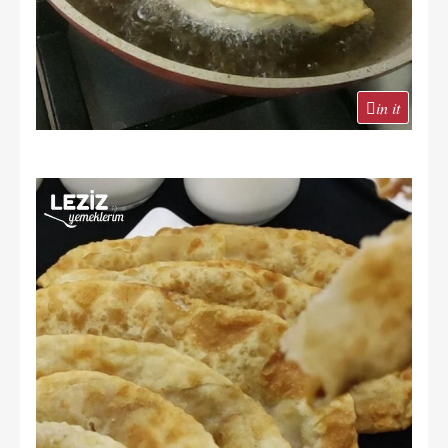
in it