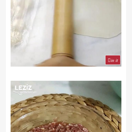
in it