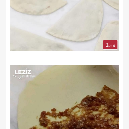
in it