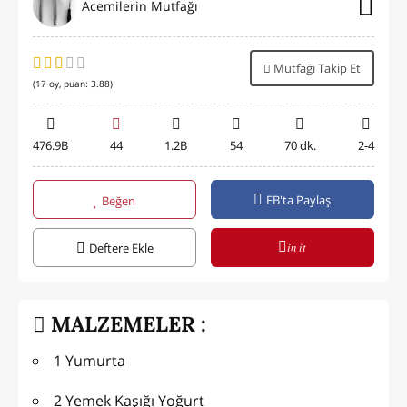
Acemilerin Mutfağı
Mutfağı Takip Et
(
17
oy, puan:
3.88
)
476.9B
44
1.2B
54
70 dk.
2-4
FB'ta Paylaş
Beğen
in it
Deftere Ekle
MALZEMELER :
1 Yumurta
2 Yemek Kaşığı Yoğurt