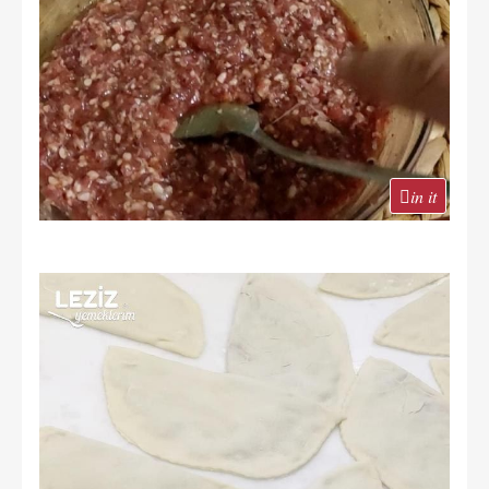
in it