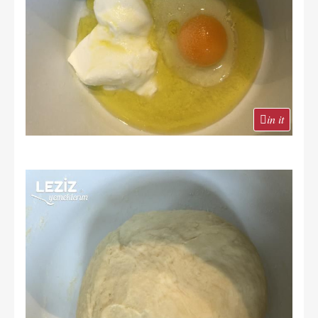
in it