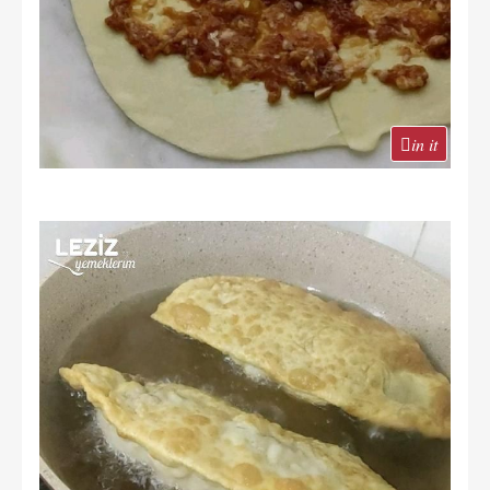
in it