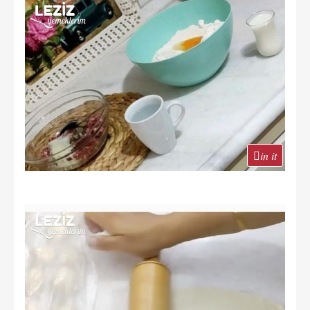
in it