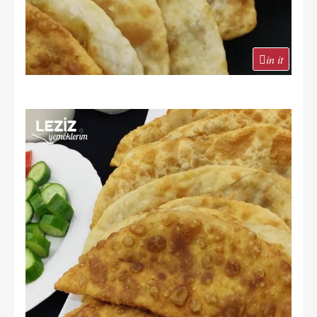
in it