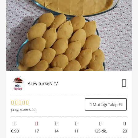
ALev türkeN ツ
Mutfağı Takip Et
(
3
oy, puan:
5.00
)
6.9B
17
14
11
125 dk.
20