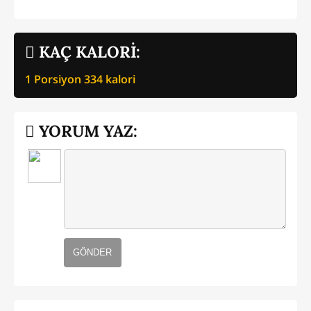
KAÇ KALORİ:
1 Porsiyon
334
kalori
YORUM YAZ:
GÖNDER