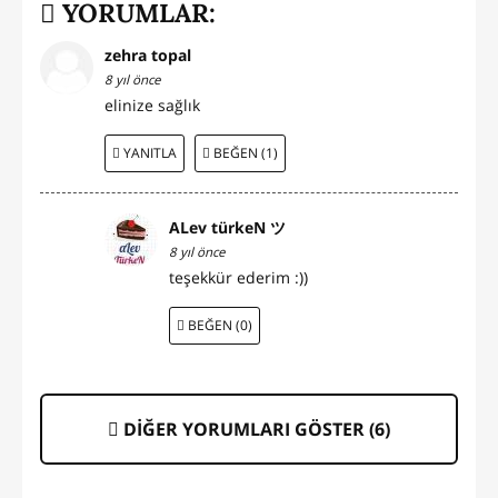
YORUMLAR:
zehra topal
8 yıl önce
elinize sağlık
YANITLA
BEĞEN (1)
ALev türkeN ツ
8 yıl önce
teşekkür ederim :))
BEĞEN (0)
DİĞER YORUMLARI GÖSTER (
6
)