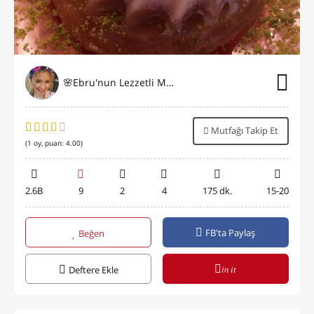
🌸Ebru'nun Lezzetli Mutfağı🌸
Mutfağı Takip Et
(
1
oy, puan:
4.00
)
2.6B
9
2
4
175 dk.
15-20
FB'ta Paylaş
Beğen
in it
Deftere Ekle