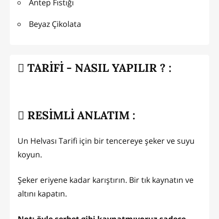
Antep Fıstığı
Beyaz Çikolata
TARİFİ - NASIL YAPILIR ? :
RESİMLİ ANLATIM :
Un Helvası Tarifi için bir tencereye şeker ve suyu
koyun.
Şeker eriyene kadar karıştırın. Bir tık kaynatın ve
altını kapatın.
Not: öyle şerbet gibi kaynatmıyoruz sadece