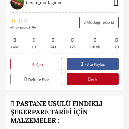
benim_mutfagimm
Mutfağı Takip Et
(
41
oy, puan:
3.76
)
1.4M
81
643
179
110 dk.
20
FB'ta Paylaş
Beğen
in it
Deftere Ekle
PASTANE USULÜ FINDIKLI
ŞEKERPARE TARİFİ İÇİN
MALZEMELER :