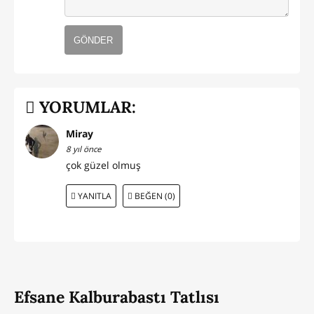
GÖNDER
YORUMLAR:
Miray
8 yıl önce
çok güzel olmuş
YANITLA
BEĞEN (0)
Efsane Kalburabastı Tatlısı