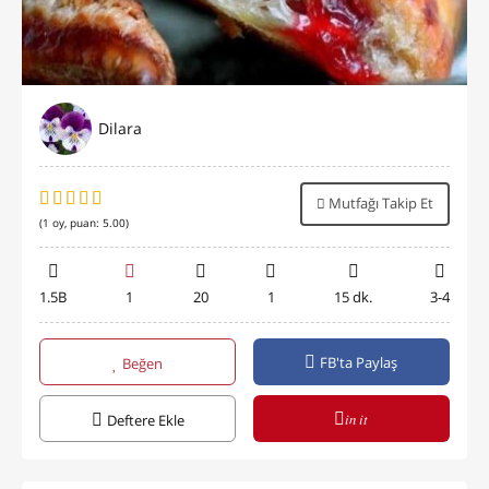
Dilara
Mutfağı Takip Et
(
1
oy, puan:
5.00
)
1.5B
1
20
1
15 dk.
3-4
FB'ta Paylaş
Beğen
in it
Deftere Ekle