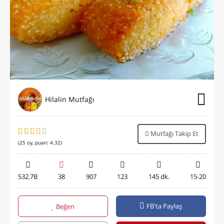
Hilalin Mutfağı
Mutfağı Takip Et
(
25
oy, puan:
4.32
)
532.7B
38
907
123
145 dk.
15-20
FB'ta Paylaş
Beğen