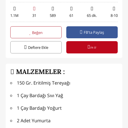
1.1M
31
589
61
65 dk.
8-10
FB'ta Paylaş
Beğen
in it
Deftere Ekle
MALZEMELER :
150 Gr. Eritilmiş Tereyağı
1 Çay Bardağı Sıvı Yağ
1 Çay Bardağı Yoğurt
2 Adet Yumurta