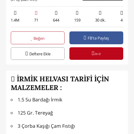
1.4M
71
644
159
30 dk.
4
FB'ta Paylaş
Beğen
in it
Deftere Ekle
İRMİK HELVASI TARİFİ İÇİN
MALZEMELER :
1.5 Su Bardağı İrmik
125 Gr. Tereyağ
3 Çorba Kaşığı Çam Fıstığı