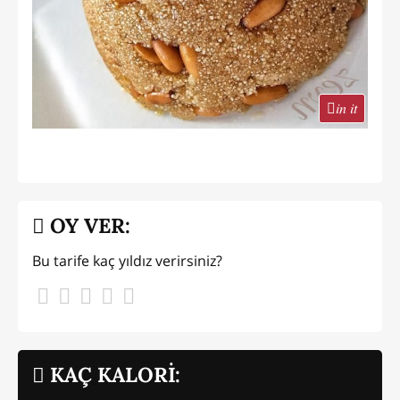
in it
OY VER:
Bu tarife kaç yıldız verirsiniz?
KAÇ KALORİ: