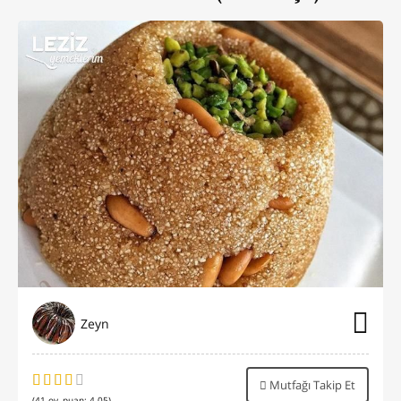
Zeyn
Mutfağı Takip Et
(
41
oy, puan:
4.05
)