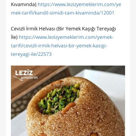
Kıvamında)
https://www.lezizyemeklerim.com/ye
mek-tarifi/kandil-simidi-tam-kivaminda/12001
Cevizli İrmik Helvası (Bir Yemek Kaşığı Tereyağı
İle)
https://www.lezizyemeklerim.com/yemek-
tarifi/cevizli-irmik-helvasi-bir-yemek-kasigi-
tereyagi-ile/22573