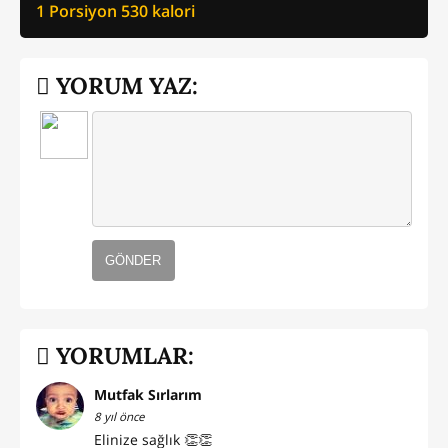
1 Porsiyon
530
kalori
YORUM YAZ:
GÖNDER
YORUMLAR:
Mutfak Sırlarım
8 yıl önce
Elinize sağlık 👏👏