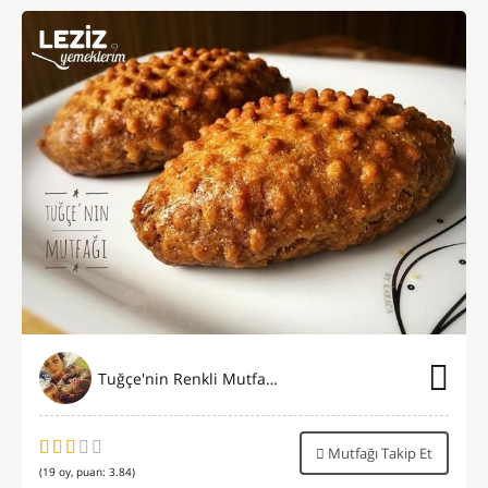
Tuğçe'nin Renkli Mutfağı⭐️
Mutfağı Takip Et
(
19
oy, puan:
3.84
)