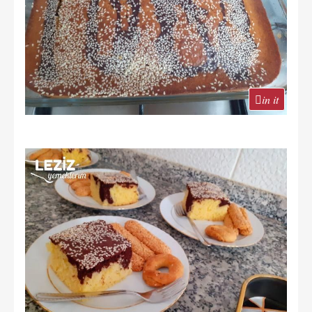
in it