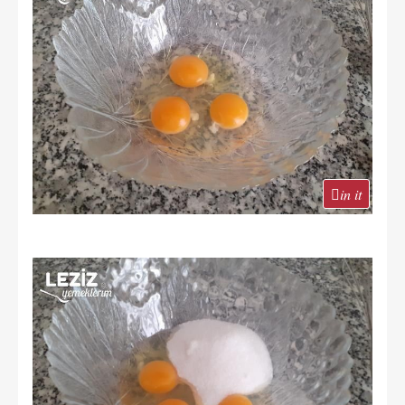
in it