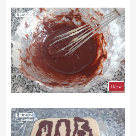
in it