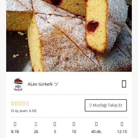
ALev türkeN ツ
Mutfağı Takip Et
(
3
oy, puan:
4.33
)
8.1B
26
5
10
40 dk.
12-15