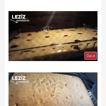
in it