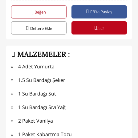
FB'ta Paylaş
Beğen
in it
Deftere Ekle
MALZEMELER :
4 Adet Yumurta
1.5 Su Bardağı Şeker
1 Su Bardağı Süt
1 Su Bardağı Sıvı Yağ
2 Paket Vanilya
1 Paket Kabartma Tozu