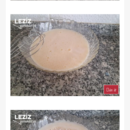
in it