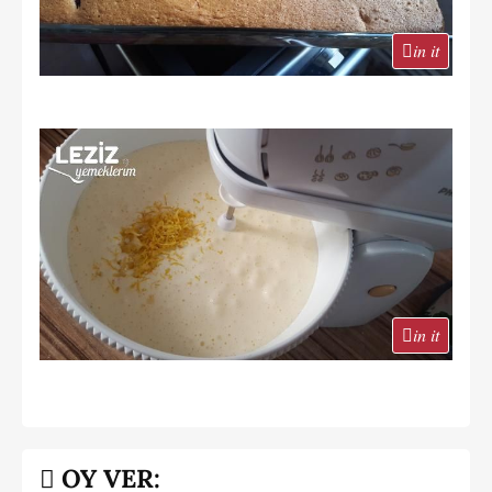
in it
in it
OY VER: