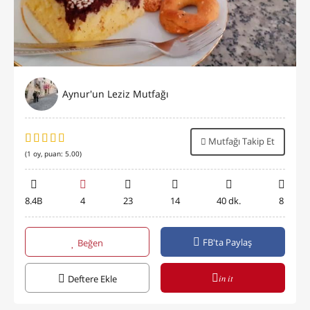
Aynur'un Leziz Mutfağı
Mutfağı Takip Et
(
1
oy, puan:
5.00
)
8.4B
4
23
14
40 dk.
8
FB'ta Paylaş
Beğen
in it
Deftere Ekle