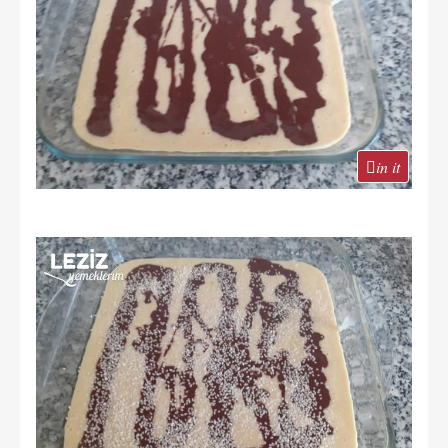
in it