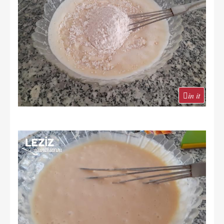
in it