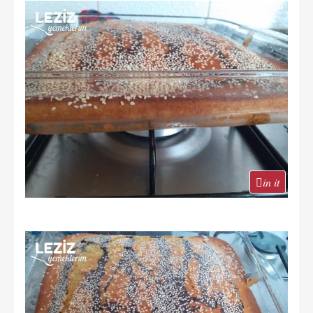
in it